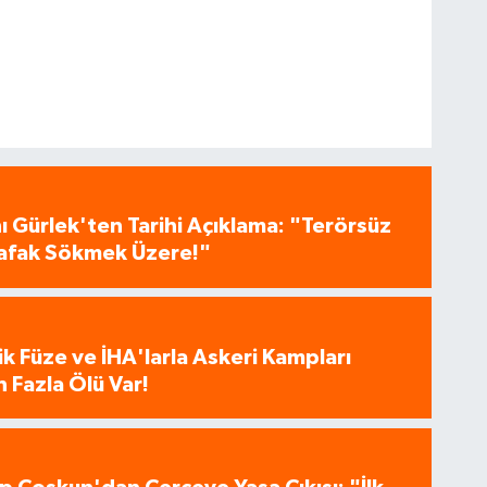
 Gürlek'ten Tarihi Açıklama: "Terörsüz
 Şafak Sökmek Üzere!"
tik Füze ve İHA'larla Askeri Kampları
 Fazla Ölü Var!