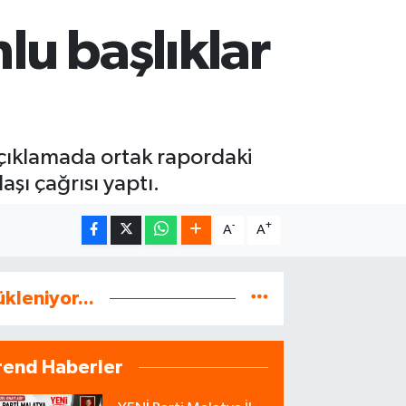
lu başlıklar
açıklamada ortak rapordaki
aşı çağrısı yaptı.
-
+
A
A
ükleniyor...
rend Haberler