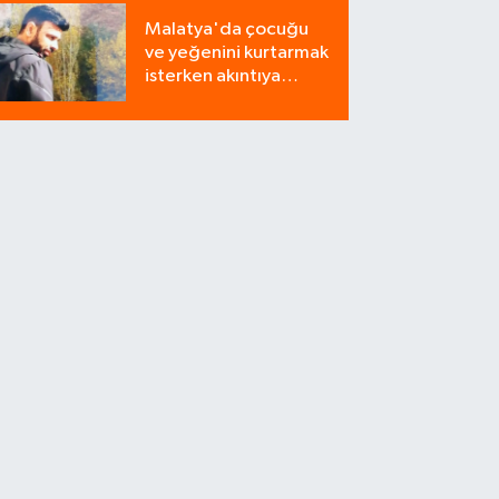
Milyonluk Tuzağı Polis
Malatya'da çocuğu
Bozdu!
ve yeğenini kurtarmak
isterken akıntıya
kapılan bir kişi
yaşamını yitirdi