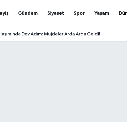
ayiş
Gündem
Siyaset
Spor
Yaşam
Dü
laşımında Dev Adım: Müjdeler Arda Arda Geldi!