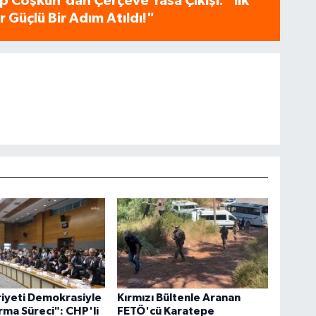
p Coşkun'dan Çerçeve Yasa Çıkışı: "İlk
 Güçlü Bir Adım Atıldı!"
iyeti Demokrasiyle
Kırmızı Bültenle Aranan
rma Süreci": CHP'li
FETÖ'cü Karatepe