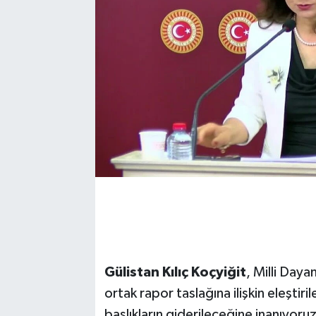
Gülistan Kılıç Koçyiğit
, Milli Day
ortak rapor taslağına ilişkin eleştiri
başlıkların giderileceğine inanıyoruz