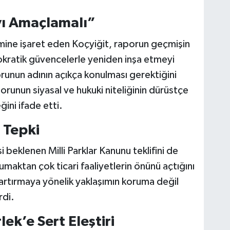
yı Amaçlamalı”
ine işaret eden Koçyiğit, raporun geçmişin
okratik güvencelerle yeniden inşa etmeyi
runun adının açıkça konulması gerektiğini
orunun siyasal ve hukuki niteliğinin dürüstçe
ini ifade etti.
 Tepki
beklenen Milli Parklar Kanunu teklifini de
maktan çok ticari faaliyetlerin önünü açtığını
 artırmaya yönelik yaklaşımın koruma değil
rdi.
ek’e Sert Eleştiri