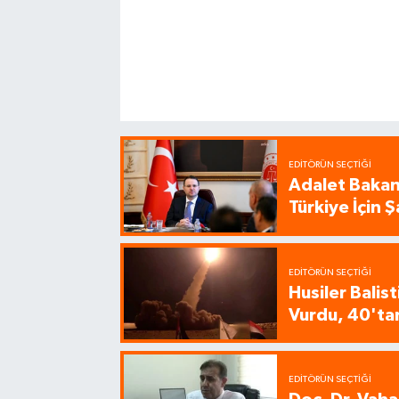
EDITÖRÜN SEÇTIĞI
Adalet Bakanı
Türkiye İçin
EDITÖRÜN SEÇTIĞI
Husiler Balis
Vurdu, 40'tan
EDITÖRÜN SEÇTIĞI