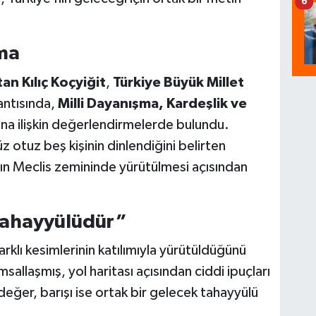
6
ma
tan Kılıç Koçyiğit
,
Türkiye Büyük Millet
antısında,
Milli Dayanışma, Kardeşlik ve
ına ilişkin değerlendirmelerde bulundu.
 otuz beş kişinin dinlendiğini belirten
nın Meclis zemininde yürütülmesi açısından
Tahayyülüdür”
klı kesimlerinin katılımıyla yürütüldüğünü
allaşmış, yol haritası açısından ciddi ipuçları
 değer, barışı ise ortak bir gelecek tahayyülü