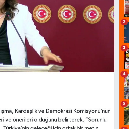
2
3
4
5
anışma, Kardeşlik ve Demokrasi Komisyonu’nun
leri ve önerileri olduğunu belirterek, “Sorunlu
, Türkiye’nin geleceği için ortak bir metin