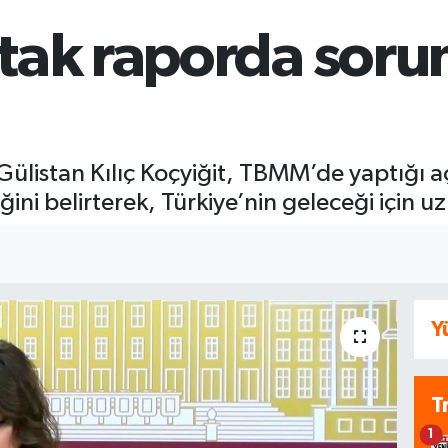
tak raporda sorun
Gülistan Kılıç Koçyiğit, TBMM’de yaptığı 
ğini belirterek, Türkiye’nin geleceği için uzl
Y
T
1