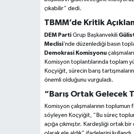
çıkabilir” dedi.
TBMM’de Kritik Açıkla
DEM Parti
Grup Başkanvekili
Gülis
Meclisi
’nde düzenlediği basın topl
Demokrasi Komisyonu
çalışmalar
Komisyon toplantılarında toplam yüz
Koçyiğit, sürecin barış tartışmaları
önemli olduğunu vurguladı.
“Barış Ortak Gelecek 
Komisyon çalışmalarının toplumun far
söyleyen Koçyiğit, “Bu süreç toplums
açığa çıkmıştır. Kardeşliği ortak bir
olarak ele aldık” ifadelerini kullandı.