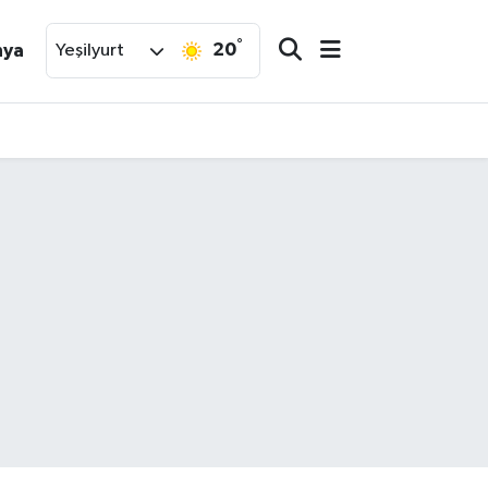
°
20
nya
Yeşilyurt