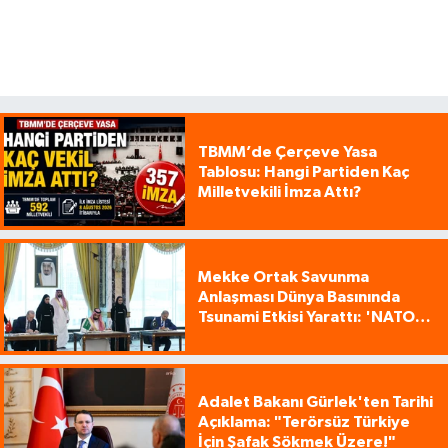
TBMM’de Çerçeve Yasa
Tablosu: Hangi Partiden Kaç
Milletvekili İmza Attı?
Mekke Ortak Savunma
Anlaşması Dünya Basınında
Tsunami Etkisi Yarattı: 'NATO
Tarzı Üçlü İttifak!'
Adalet Bakanı Gürlek'ten Tarihi
Açıklama: "Terörsüz Türkiye
İçin Şafak Sökmek Üzere!"