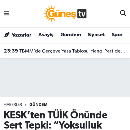
Asayiş
Malatya Nöbetçi Eczaneler
Asayiş
Gündem
Siyaset
Spor
Yazarlar
Bilim & Teknoloji
Malatya Hava Durumu
23:39
TBMM’de Çerçeve Yasa Tablosu: Hangi Partiden Kaç Milletvekili İmza Attı?
Dünya
Malatya Namaz Vakitleri
Eğitim
Malatya Trafik Yoğunluk Haritası
Gündem
Süper Lig Puan Durumu ve Fikstür
Kültür & Sanat
Tüm Manşetler
HABERLER
GÜNDEM
Magazin
Son Dakika Haberleri
KESK’ten TÜİK Önünde
Sert Tepki: “Yoksulluk
Siyaset
Haber Arşivi