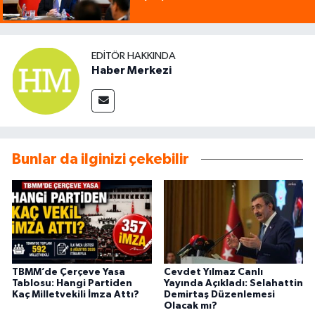
EDITÖR HAKKINDA
Haber Merkezi
Bunlar da ilginizi çekebilir
TBMM’de Çerçeve Yasa
Cevdet Yılmaz Canlı
Tablosu: Hangi Partiden
Yayında Açıkladı: Selahattin
Kaç Milletvekili İmza Attı?
Demirtaş Düzenlemesi
Olacak mı?