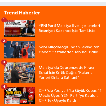
Trend Haberler
1
YENİ Parti Malatya İl ve İlçe listeleri
Resmiyet Kazandı: İşte Tam Liste
2
Selvi Kılıçdaroğlu'ndan Sevindiren
Haber: Hastaneden Taburcu Edildi!
3
Malatya’da Depremzede Kiracı
Esnaf İçin Kritik Çağrı: "Kalan İş
Yerleri Onlara Satılsın!"
4
CHP'de Yeşilyurt'ta Büyük Kopuş! 11
Meclis Üyesi YENİ Parti'ye Katıldı,
CHP Tek Üyeyle Kaldı