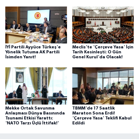
İYİ Partili Ayyüce Türkeş'e
Meclis'te 'Çerçeve Yasa' İçin
Yönelik Tutuma AK Partili
Tarih Kesinleşti: O Gün
İsimden Yanıt!
Genel Kurul'da Olacak!
Mekke Ortak Savunma
TBMM'de 17 Saatlik
Anlaşması Dünya Basınında
Maraton Sona Erdi!
Tsunami Etkisi Yarattı:
'Çerçeve Yasa' Teklifi Kabul
'NATO Tarzı Üçlü İttifak!'
Edildi