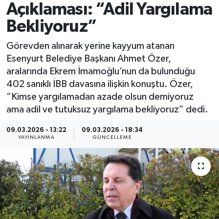
Açıklaması: “Adil Yargılama
Spor
Bekliyoruz”
Yaşam
Görevden alınarak yerine kayyum atanan
Esenyurt Belediye Başkanı Ahmet Özer,
aralarında Ekrem İmamoğlu’nun da bulunduğu
402 sanıklı İBB davasına ilişkin konuştu. Özer,
“Kimse yargılamadan azade olsun demiyoruz
ama adil ve tutuksuz yargılama bekliyoruz” dedi.
09.03.2026 - 13:22
09.03.2026 - 18:34
YAYINLANMA
GÜNCELLEME