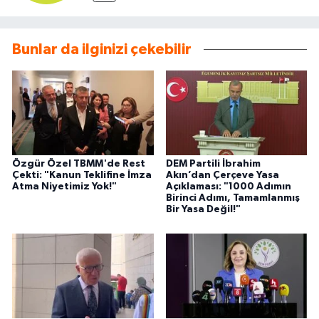
Bunlar da ilginizi çekebilir
Özgür Özel TBMM'de Rest
DEM Partili İbrahim
Çekti: "Kanun Teklifine İmza
Akın’dan Çerçeve Yasa
Atma Niyetimiz Yok!"
Açıklaması: "1000 Adımın
Birinci Adımı, Tamamlanmış
Bir Yasa Değil!"