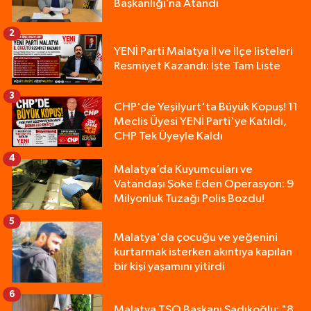
Başkanlığı’na Atandı
2
YENİ Parti Malatya İl ve İlçe listeleri
Resmiyet Kazandı: İşte Tam Liste
3
CHP'de Yeşilyurt'ta Büyük Kopuş! 11
Meclis Üyesi YENİ Parti'ye Katıldı,
CHP Tek Üyeyle Kaldı
4
Malatya’da Kuyumcuları ve
Vatandaşı Şoke Eden Operasyon: 9
Milyonluk Tuzağı Polis Bozdu!
5
Malatya'da çocuğu ve yeğenini
kurtarmak isterken akıntıya kapılan
bir kişi yaşamını yitirdi
6
Malatya TSO Başkanı Sadıkoğlu: "8