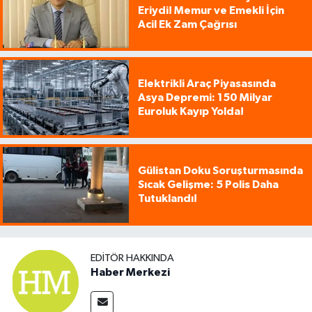
Eriydi! Memur ve Emekli İçin
Acil Ek Zam Çağrısı
Elektrikli Araç Piyasasında
Asya Depremi: 150 Milyar
Euroluk Kayıp Yolda!
Gülistan Doku Soruşturmasında
Sıcak Gelişme: 5 Polis Daha
Tutuklandı!
EDITÖR HAKKINDA
Haber Merkezi