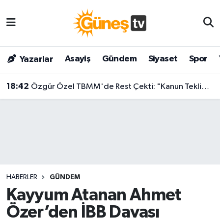
Asayiş
Malatya Nöbetçi Eczaneler
Asayiş
Gündem
Siyaset
Spor
Yazarlar
Bilim & Teknoloji
Malatya Hava Durumu
18:42
Özgür Özel TBMM'de Rest Çekti: "Kanun Teklifine İmza Atma Niyetimiz Yok!"
Dünya
Malatya Namaz Vakitleri
Eğitim
Malatya Trafik Yoğunluk Haritası
Gündem
Süper Lig Puan Durumu ve Fikstür
Kültür & Sanat
Tüm Manşetler
HABERLER
GÜNDEM
Magazin
Son Dakika Haberleri
Kayyum Atanan Ahmet
Özer’den İBB Davası
Siyaset
Haber Arşivi