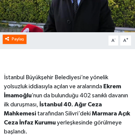
Paylaş
-
+
A
A
İstanbul Büyükşehir Belediyesi’ne yönelik
yolsuzluk iddiasıyla açılan ve aralarında
Ekrem
İmamoğlu
’nun da bulunduğu 402 sanıklı davanın
ilk duruşması,
İstanbul 40. Ağır Ceza
Mahkemesi
tarafından Silivri’deki
Marmara Açık
Ceza İnfaz Kurumu
yerleşkesinde görülmeye
başlandı.