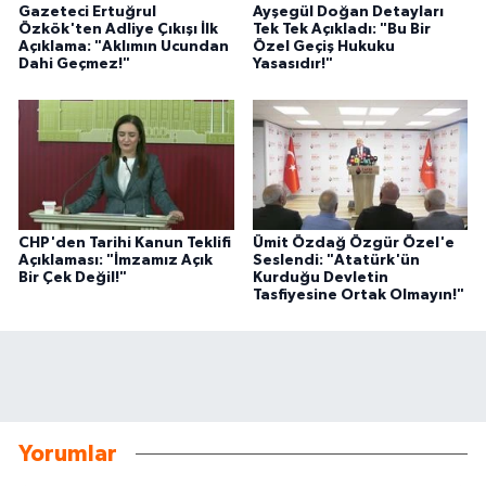
Gazeteci Ertuğrul
Ayşegül Doğan Detayları
Özkök'ten Adliye Çıkışı İlk
Tek Tek Açıkladı: "Bu Bir
Açıklama: "Aklımın Ucundan
Özel Geçiş Hukuku
Dahi Geçmez!"
Yasasıdır!"
CHP'den Tarihi Kanun Teklifi
Ümit Özdağ Özgür Özel'e
Açıklaması: "İmzamız Açık
Seslendi: "Atatürk'ün
Bir Çek Değil!"
Kurduğu Devletin
Tasfiyesine Ortak Olmayın!"
Yorumlar