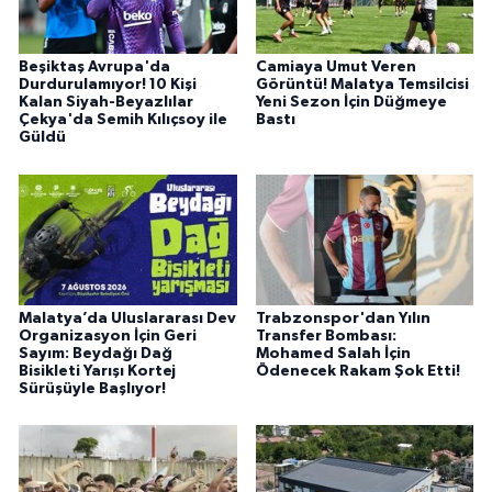
Beşiktaş Avrupa'da
Camiaya Umut Veren
Durdurulamıyor! 10 Kişi
Görüntü! Malatya Temsilcisi
Kalan Siyah-Beyazlılar
Yeni Sezon İçin Düğmeye
Çekya'da Semih Kılıçsoy ile
Bastı
Güldü
Malatya’da Uluslararası Dev
Trabzonspor'dan Yılın
Organizasyon İçin Geri
Transfer Bombası:
Sayım: Beydağı Dağ
Mohamed Salah İçin
Bisikleti Yarışı Kortej
Ödenecek Rakam Şok Etti!
Sürüşüyle Başlıyor!