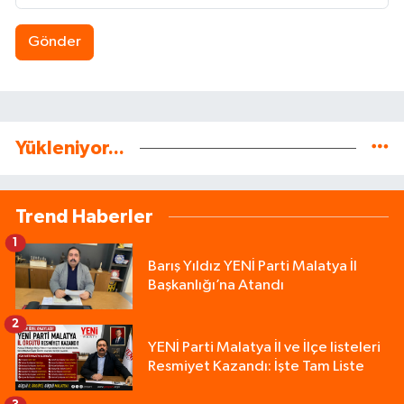
Gönder
Yükleniyor...
Trend Haberler
1
Barış Yıldız YENİ Parti Malatya İl
Başkanlığı’na Atandı
2
YENİ Parti Malatya İl ve İlçe listeleri
Resmiyet Kazandı: İşte Tam Liste