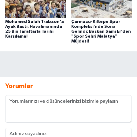
Mohamed Salah Trabzon'a
Çarmuzu-Kiltepe Spor
Ayak Bastı: Havalimanında
Kompleksi’nde Sona
25 Bin Taraftarla Tarihi
Gelindi: Başkan Sami Er’den
Karşılama!
"Spor Şehri Malatya"
Müjdesi!
Yorumlar