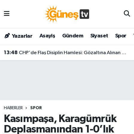
Asayiş
Malatya Nöbetçi Eczaneler
Asayiş
Gündem
Siyaset
Spor
Yazarlar
Bilim & Teknoloji
Malatya Hava Durumu
13:48
CHP'de Flaş Disiplin Hamlesi: Gözaltına Alınan Menderes Belediye Başkanı İlkay Çiçek İçin Kesin İhraç Talebi!
Dünya
Malatya Namaz Vakitleri
Eğitim
Malatya Trafik Yoğunluk Haritası
Gündem
Süper Lig Puan Durumu ve Fikstür
Kültür & Sanat
Tüm Manşetler
HABERLER
SPOR
Magazin
Son Dakika Haberleri
Kasımpaşa, Karagümrük
Deplasmanından 1-0’lık
Siyaset
Haber Arşivi