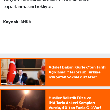
toparlanmasını bekliyor.
Kaynak:
ANKA
Adalet Bakanı Gürlek'ten Tarihi
Açıklama: "Terörsüz Türkiye
İçin Şafak Sökmek Üzere!"
Husiler Balistik Füze ve
İHA'larla Askeri Kampları
Vurdu, 40'tan Fazla Ölü Var!