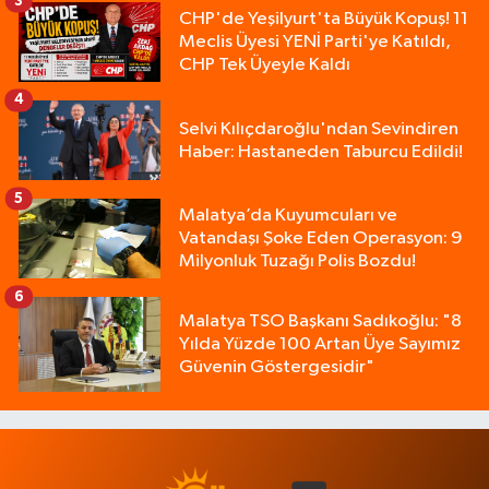
3
CHP'de Yeşilyurt'ta Büyük Kopuş! 11
Meclis Üyesi YENİ Parti'ye Katıldı,
CHP Tek Üyeyle Kaldı
4
Selvi Kılıçdaroğlu'ndan Sevindiren
Haber: Hastaneden Taburcu Edildi!
5
Malatya’da Kuyumcuları ve
Vatandaşı Şoke Eden Operasyon: 9
Milyonluk Tuzağı Polis Bozdu!
6
Malatya TSO Başkanı Sadıkoğlu: "8
Yılda Yüzde 100 Artan Üye Sayımız
Güvenin Göstergesidir"