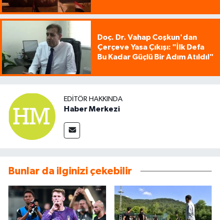
Doç. Dr. Vahap Coşkun'dan
Çerçeve Yasa Çıkışı: "İlk Defa
Bu Kadar Güçlü Bir Adım Atıldı!"
EDITÖR HAKKINDA
Haber Merkezi
Bunlar da ilginizi çekebilir