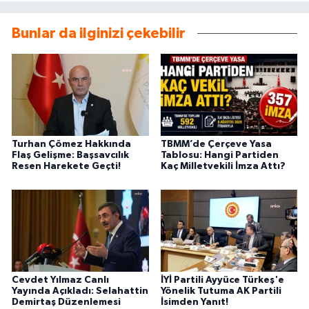
Bunlar da ilginizi çekebilir
Turhan Çömez Hakkında
TBMM’de Çerçeve Yasa
Flaş Gelişme: Başsavcılık
Tablosu: Hangi Partiden
Resen Harekete Geçti!
Kaç Milletvekili İmza Attı?
Cevdet Yılmaz Canlı
İYİ Partili Ayyüce Türkeş'e
Yayında Açıkladı: Selahattin
Yönelik Tutuma AK Partili
Demirtaş Düzenlemesi
İsimden Yanıt!