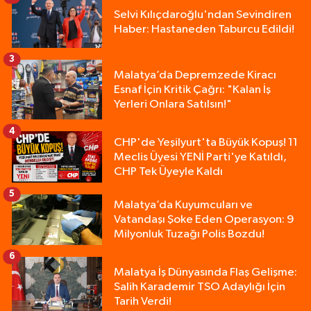
Selvi Kılıçdaroğlu'ndan Sevindiren
Haber: Hastaneden Taburcu Edildi!
3
Malatya’da Depremzede Kiracı
Esnaf İçin Kritik Çağrı: "Kalan İş
Yerleri Onlara Satılsın!"
4
CHP'de Yeşilyurt'ta Büyük Kopuş! 11
Meclis Üyesi YENİ Parti'ye Katıldı,
CHP Tek Üyeyle Kaldı
5
Malatya’da Kuyumcuları ve
Vatandaşı Şoke Eden Operasyon: 9
Milyonluk Tuzağı Polis Bozdu!
6
Malatya İş Dünyasında Flaş Gelişme:
Salih Karademir TSO Adaylığı İçin
Tarih Verdi!