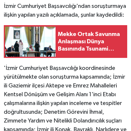
İzmir Cumhuriyet Başsavcılığı'ndan soruşturmaya
ilişkin yapılan yazılı açıklamada, şunlar kaydedildi:
Mekke Ortak Savunma
Anlaşması Dünya
Basınında Tsunami
Etkisi Yarattı: 'NATO
Tarzı Üçlü İttifak!'
'İzmir Cumhuriyet Başsavcılığı koordinesinde
yürütülmekte olan soruşturma kapsamında; İzmir
ili Gaziemir ilçesi Aktepe ve Emrez Mahalleleri
Kentsel Dönüşüm ve Gelişim Alanı 1'inci Etabı
çalışmalarına ilişkin yapılan inceleme ve tespitler
doğrultusunda; Denetim Görevini İhmal,
Zimmete Yardım ve Nitelikli Dolandırıcılık suçları
kapsamında; İzmir ili Konak, Bayraklı, Narlıdere ve