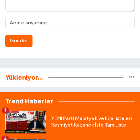
Gönder
Yükleniyor...
Trend Haberler
1
YENİ Parti Malatya İl ve İlçe listeleri
Resmiyet Kazandı: İşte Tam Liste
2