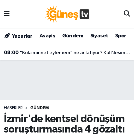
Asayiş
Malatya Nöbetçi Eczaneler
Asayiş
Gündem
Siyaset
Spor
Yazarlar
Bilim & Teknoloji
Malatya Hava Durumu
08:00
“Kula minnet eylemem” ne anlatıyor? Kul Nesimi’nin yüzyılları aşan mesajı
Dünya
Malatya Namaz Vakitleri
Eğitim
Malatya Trafik Yoğunluk Haritası
Gündem
Süper Lig Puan Durumu ve Fikstür
Kültür & Sanat
Tüm Manşetler
HABERLER
GÜNDEM
Magazin
Son Dakika Haberleri
İzmir'de kentsel dönüşüm
soruşturmasında 4 gözaltı
Siyaset
Haber Arşivi