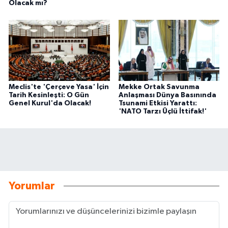
Olacak mı?
Meclis'te 'Çerçeve Yasa' İçin
Mekke Ortak Savunma
Tarih Kesinleşti: O Gün
Anlaşması Dünya Basınında
Genel Kurul'da Olacak!
Tsunami Etkisi Yarattı:
'NATO Tarzı Üçlü İttifak!'
Yorumlar