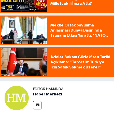
Milletvekili İmza Attı?
Mekke Ortak Savunma
Anlaşması Dünya Basınında
Tsunami Etkisi Yarattı: 'NATO
Tarzı Üçlü İttifak!'
Adalet Bakanı Gürlek'ten Tarihi
Açıklama: "Terörsüz Türkiye
İçin Şafak Sökmek Üzere!"
EDITÖR HAKKINDA
Haber Merkezi