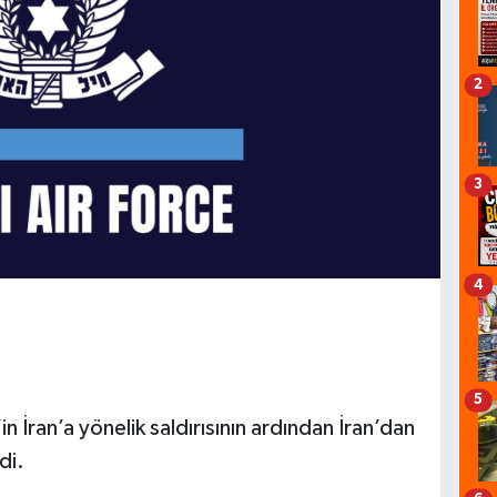
2
3
4
5
in İran’a yönelik saldırısının ardından İran’dan
di.