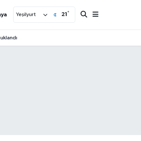
°
21
nya
Yeşilyurt
tuklandı