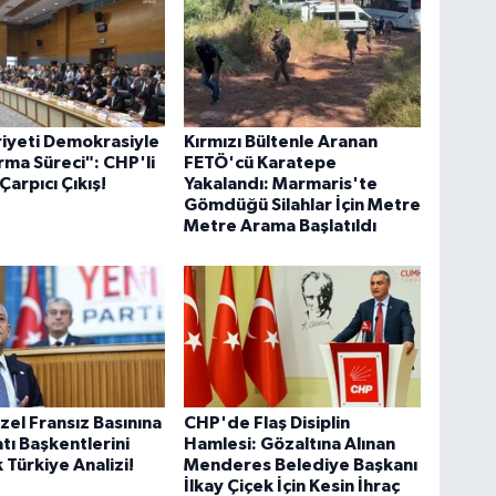
iyeti Demokrasiyle
Kırmızı Bültenle Aranan
rma Süreci": CHP'li
FETÖ'cü Karatepe
Çarpıcı Çıkış!
Yakalandı: Marmaris'te
Gömdüğü Silahlar İçin Metre
Metre Arama Başlatıldı
el Fransız Basınına
CHP'de Flaş Disiplin
atı Başkentlerini
Hamlesi: Gözaltına Alınan
 Türkiye Analizi!
Menderes Belediye Başkanı
İlkay Çiçek İçin Kesin İhraç