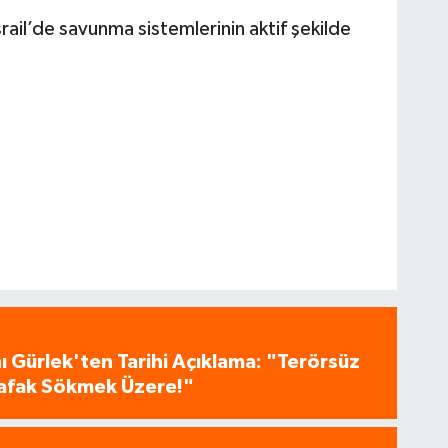
srail’de savunma sistemlerinin aktif şekilde
 Gürlek'ten Tarihi Açıklama: "Terörsüz
 Şafak Sökmek Üzere!"