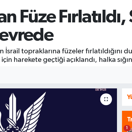
’dan Füze Fırlatıld
Devrede
an İsrail topraklarına füzeler fırlatıldığın
için harekete geçtiği açıklandı, halka sığın
Y
T
1