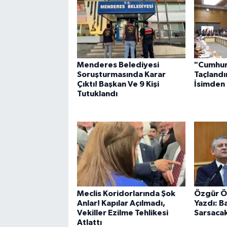
Menderes Belediyesi
"Cumhur
Soruşturmasında Karar
Taçlandı
Çıktı! Başkan Ve 9 Kişi
İsimden 
Tutuklandı
Meclis Koridorlarında Şok
Özgür Öz
Anlar! Kapılar Açılmadı,
Yazdı: B
Vekiller Ezilme Tehlikesi
Sarsacak
Atlattı