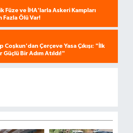
tik Füze ve İHA'larla Askeri Kampları
 Fazla Ölü Var!
p Coşkun'dan Çerçeve Yasa Çıkışı: "İlk
 Güçlü Bir Adım Atıldı!"