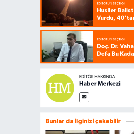
EDITÖRÜN SEÇTIĞI
Husiler Balis
Vurdu, 40'tan
EDITÖRÜN SEÇTIĞI
Doç. Dr. Vaha
Defa Bu Kadar
EDITÖR HAKKINDA
Haber Merkezi
Bunlar da ilginizi çekebilir