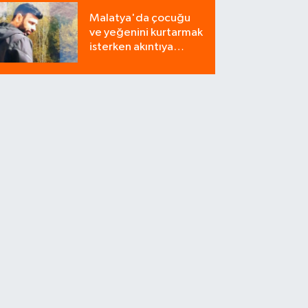
Milyonluk Tuzağı Polis
Malatya'da çocuğu
Bozdu!
ve yeğenini kurtarmak
isterken akıntıya
kapılan bir kişi
yaşamını yitirdi