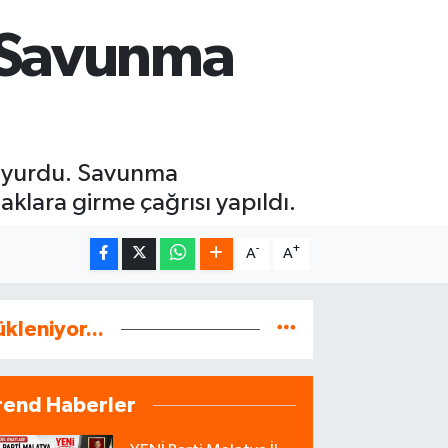
ı, Savunma
ı duyurdu. Savunma
aklara girme çağrısı yapıldı.
-
+
A
A
ükleniyor...
rend Haberler