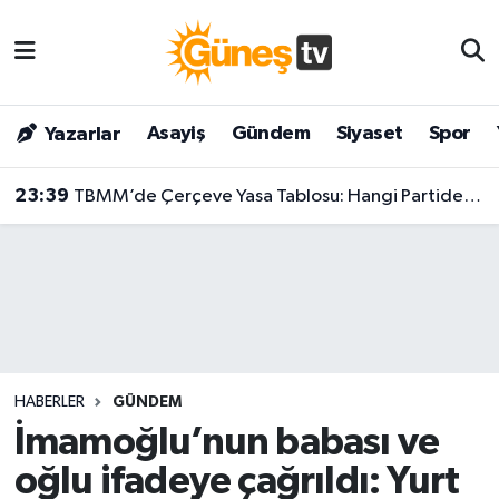
Asayiş
Malatya Nöbetçi Eczaneler
Asayiş
Gündem
Siyaset
Spor
Yazarlar
Bilim & Teknoloji
Malatya Hava Durumu
23:39
TBMM’de Çerçeve Yasa Tablosu: Hangi Partiden Kaç Milletvekili İmza Attı?
Dünya
Malatya Namaz Vakitleri
Eğitim
Malatya Trafik Yoğunluk Haritası
Gündem
Süper Lig Puan Durumu ve Fikstür
Kültür & Sanat
Tüm Manşetler
HABERLER
GÜNDEM
Magazin
Son Dakika Haberleri
İmamoğlu’nun babası ve
oğlu ifadeye çağrıldı: Yurt
Siyaset
Haber Arşivi