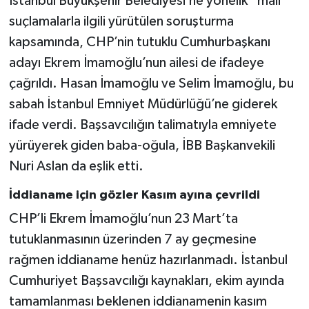
İstanbul Büyükşehir Belediyesi’ne yönelik “mali”
suçlamalarla ilgili yürütülen soruşturma
kapsamında, CHP’nin tutuklu Cumhurbaşkanı
adayı Ekrem İmamoğlu’nun ailesi de ifadeye
çağrıldı. Hasan İmamoğlu ve Selim İmamoğlu, bu
sabah İstanbul Emniyet Müdürlüğü’ne giderek
ifade verdi. Başsavcılığın talimatıyla emniyete
yürüyerek giden baba-oğula, İBB Başkanvekili
Nuri Aslan da eşlik etti.
İddianame için gözler Kasım ayına çevrildi
CHP’li Ekrem İmamoğlu’nun 23 Mart’ta
tutuklanmasının üzerinden 7 ay geçmesine
rağmen iddianame henüz hazırlanmadı. İstanbul
Cumhuriyet Başsavcılığı kaynakları, ekim ayında
tamamlanması beklenen iddianamenin kasım