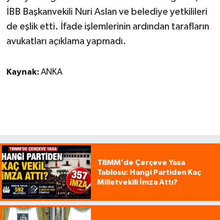
İBB Başkanvekili Nuri Aslan ve belediye yetkilileri
de eşlik etti. İfade işlemlerinin ardından tarafların
avukatları açıklama yapmadı.
Kaynak:
ANKA
TBMM’de Çerçeve Yasa
Tablosu: Hangi Partiden Kaç
Milletvekili İmza Attı?