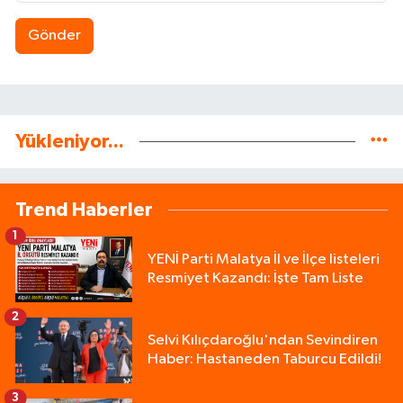
Gönder
Yükleniyor...
Trend Haberler
1
YENİ Parti Malatya İl ve İlçe listeleri
Resmiyet Kazandı: İşte Tam Liste
2
Selvi Kılıçdaroğlu'ndan Sevindiren
Haber: Hastaneden Taburcu Edildi!
3