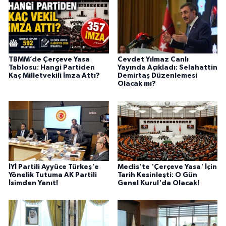
TBMM’de Çerçeve Yasa
Cevdet Yılmaz Canlı
Tablosu: Hangi Partiden
Yayında Açıkladı: Selahattin
Kaç Milletvekili İmza Attı?
Demirtaş Düzenlemesi
Olacak mı?
İYİ Partili Ayyüce Türkeş'e
Meclis'te 'Çerçeve Yasa' İçin
Yönelik Tutuma AK Partili
Tarih Kesinleşti: O Gün
İsimden Yanıt!
Genel Kurul'da Olacak!