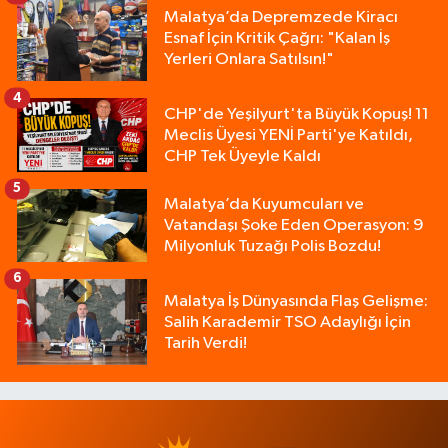
Malatya’da Depremzede Kiracı
Esnaf İçin Kritik Çağrı: "Kalan İş
Yerleri Onlara Satılsın!"
4
CHP'de Yeşilyurt'ta Büyük Kopuş! 11
Meclis Üyesi YENİ Parti'ye Katıldı,
CHP Tek Üyeyle Kaldı
5
Malatya’da Kuyumcuları ve
Vatandaşı Şoke Eden Operasyon: 9
Milyonluk Tuzağı Polis Bozdu!
6
Malatya İş Dünyasında Flaş Gelişme:
Salih Karademir TSO Adaylığı İçin
Tarih Verdi!