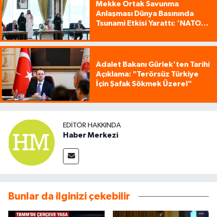
Mekke Ortak Savunma
Anlaşması Dünya Basınında
Tsunami Etkisi Yarattı: 'NATO
Tarzı Üçlü İttifak!'
Adalet Bakanı Gürlek'ten Tarihi
Açıklama: "Terörsüz Türkiye
İçin Şafak Sökmek Üzere!"
EDITÖR HAKKINDA
Haber Merkezi
Bunlar da ilginizi çekebilir