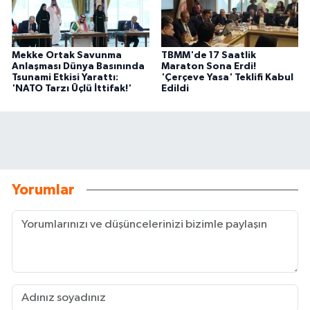
Mekke Ortak Savunma
TBMM'de 17 Saatlik
Anlaşması Dünya Basınında
Maraton Sona Erdi!
Tsunami Etkisi Yarattı:
'Çerçeve Yasa' Teklifi Kabul
'NATO Tarzı Üçlü İttifak!'
Edildi
Yorumlar