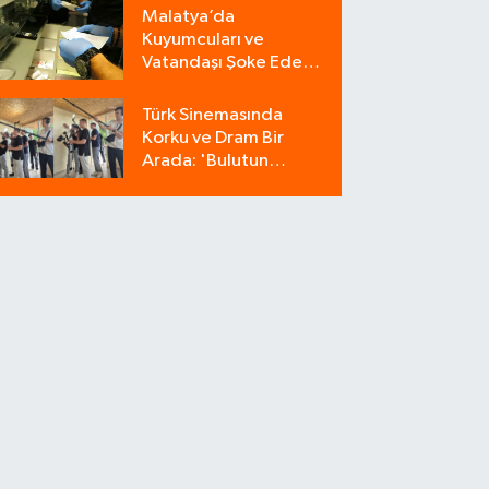
Zemin Kurultaydır"
Malatya’da
Kuyumcuları ve
Vatandaşı Şoke Eden
Operasyon: 9
Milyonluk Tuzağı Polis
Türk Sinemasında
Bozdu!
Korku ve Dram Bir
Arada: 'Bulutun
Azabı' Filminin
Çekimleri Amasya'da
Sürüyor