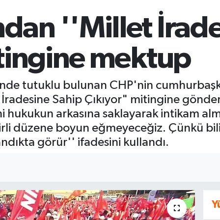
an ''Millet İrade
itingine mektup
i'nde tutuklu bulunan CHP'nin cumhurbaş
İradesine Sahip Çıkıyor" mitingine gönder
i hukukun arkasına saklayarak intikam alm
kirli düzene boyun eğmeyeceğiz. Çünkü biliy
dıkta görür'' ifadesini kullandı.
Y