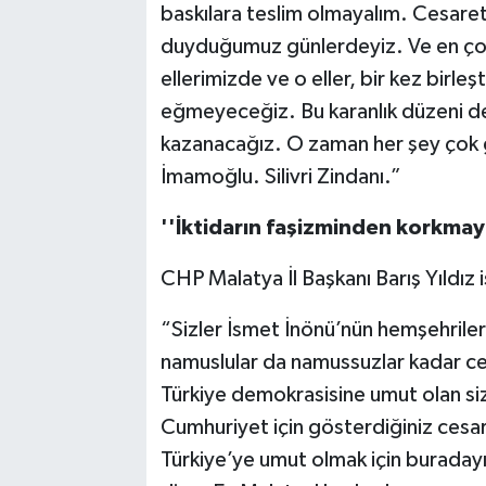
baskılara teslim olmayalım. Cesaret 
duyduğumuz günlerdeyiz. Ve en çok d
ellerimizde ve o eller, bir kez birle
eğmeyeceğiz. Bu karanlık düzeni d
kazanacağız. O zaman her şey çok g
İmamoğlu. Silivri Zindanı.”
''İktidarın faşizminden korkmaya
CHP Malatya İl Başkanı Barış Yıldız 
“Sizler İsmet İnönü’nün hemşehrileri
namuslular da namussuzlar kadar ce
Türkiye demokrasisine umut olan si
Cumhuriyet için gösterdiğiniz ces
Türkiye’ye umut olmak için buradayı