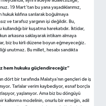
 meydanda, aynı iradeyle adaletsizliğe,
unuz. 19 Mart’tan bu yana yaşadıklarımız,
in hukuk kılıfına sarılarak boğulmaya
sız ve tarafsız yargının işi değildir. Bu,
ı kullandığı bir kuşatma harekatıdır. İktidar,
kun arkasına saklayarak intikam almaya
lar, biz bu kirli düzene boyun eğmeyeceğiz.
zliği unutmaz. Bu millet, hesabı sandıkta
iz hem hukuku güçlendireceğiz”
un dört bir tarafında Malatya’nın gençleri de iş
nıyor. Tarlalar verim kaybediyor, esnaf borçla
zlaşıyor, yaşlanıyor. Ama biz bu döngüyü
bir kalkınma modelinin, onurlu bir emeğin, adil