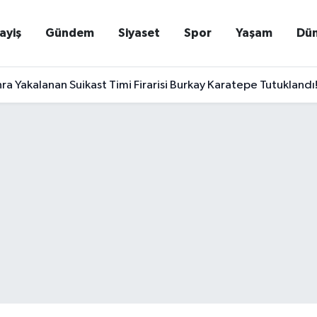
ayiş
Gündem
Siyaset
Spor
Yaşam
Dü
nra Yakalanan Suikast Timi Firarisi Burkay Karatepe Tutuklandı