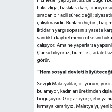
hizmetler yaptıysa, siz de bugün bu
haksızlığa, baskılara karşı duruyors
sıradan bir adli süreç değil; siyaset
çalışılmasıdır. Bunların hiçbiri, bağım
iktidarın yargı sopasını siyasete karş
sandıkta kaybetmenin öfkesini huku
çalışıyor. Ama ne yaparlarsa yapsın
Çünkü biliyoruz, bu millet, adaletsi
görür.
“H
em sosyal devleti büyüteceğ
Sevgili Malatyalılar, biliyorum, yurd
bulamıyor, kadınları üretimden dışla
boğuşuyor. Göç artıyor; şehir yalnı
kırmaya kararlıyız. Malatya’yı, yeni 