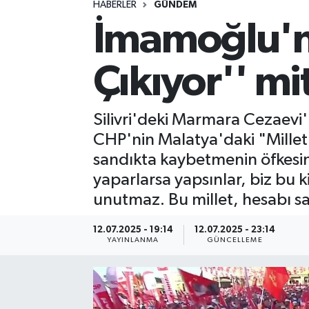
HABERLER
GÜNDEM
İmamoğlu'nd
Spor
Yaşam
Çıkıyor'' m
Silivri'deki Marmara Cezaev
CHP'nin Malatya'daki "Millet 
sandıkta kaybetmenin öfkesin
yaparlarsa yapsınlar, biz bu 
unutmaz. Bu millet, hesabı san
12.07.2025 - 19:14
12.07.2025 - 23:14
YAYINLANMA
GÜNCELLEME