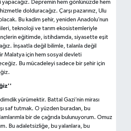
biri yapacağız. Depremin hem gönlünüzde hem
hizmetle dolduracağız. Çarşı pazarınız, Ulu
 dolacak. Bu kadim şehir, yeniden Anadolu’nun
leri, teknoloji ve tarım ekosistemleriyle
nçlerin eğitimde, istihdamda, siyasette eşit
ız. İnşaatla değil bilimle, talanla değil
bir Malatya için hem sosyal devleti
eğiz. Bu mücadeleyi sadece bir şehir için
eğiz.
ğiz''
imdik yürümektir. Battal Gazi’nin mirası
şı saf tutmak. O yüzden buradan, bu
selamlarımla bir de çağrıda bulunuyorum. Omuz
m. Bu adaletsizliğe, bu yalanlara, bu