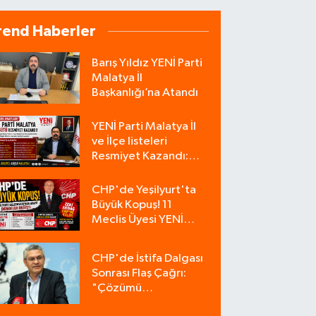
rend Haberler
Barış Yıldız YENİ Parti
Malatya İl
Başkanlığı’na Atandı
YENİ Parti Malatya İl
ve İlçe listeleri
Resmiyet Kazandı:
İşte Tam Liste
CHP'de Yeşilyurt'ta
Büyük Kopuş! 11
Meclis Üyesi YENİ
Parti'ye Katıldı, CHP
Tek Üyeyle Kaldı
CHP'de İstifa Dalgası
Sonrası Flaş Çağrı:
"Çözümü
Bulacağımız Tek