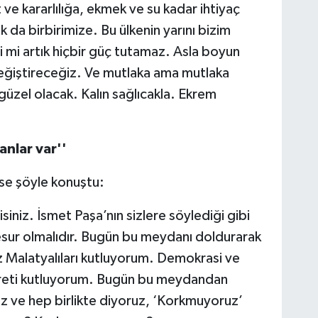
ve kararlılığa, ekmek ve su kadar ihtiyaç
a birbirimize. Bu ülkenin yarını bizim
şti mi artık hiçbir güç tutamaz. Asla boyun
eğiştireceğiz. Ve mutlaka ama mutlaka
üzel olacak. Kalın sağlıcakla. Ekrem
nlar var''
ise şöyle konuştu:
siniz. İsmet Paşa’nın sizlere söylediği gibi
sur olmalıdır. Bugün bu meydanı doldurarak
z Malatyalıları kutluyorum. Demokrasi ve
areti kutluyorum. Bugün bu meydandan
z ve hep birlikte diyoruz, ‘Korkmuyoruz’