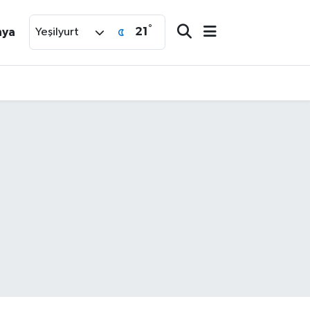
°
21
nya
Yeşilyurt
!