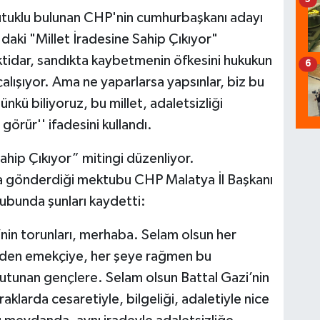
utuklu bulunan CHP'nin cumhurbaşkanı adayı
ki "Millet İradesine Sahip Çıkıyor"
ktidar, sandıkta kaybetmenin öfkesini hukukun
6
alışıyor. Ama ne yaparlarsa yapsınlar, biz bu
kü biliyoruz, bu millet, adaletsizliği
görür'' ifadesini kullandı.
hip Çıkıyor” mitingi düzenliyor.
ya gönderdiği mektubu CHP Malatya İl Başkanı
ubunda şunları kaydetti:
i’nin torunları, merhaba. Selam olsun her
den emekçiye, her şeye rağmen bu
tunan gençlere. Selam olsun Battal Gazi’nin
raklarda cesaretiyle, bilgeliği, adaletiyle nice