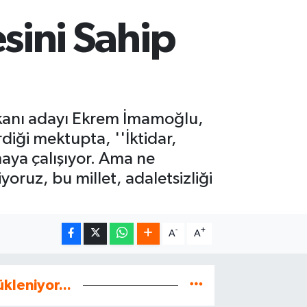
sini Sahip
kanı adayı Ekrem İmamoğlu,
diği mektupta, ''İktidar,
aya çalışıyor. Ama ne
oruz, bu millet, adaletsizliği
-
+
A
A
ükleniyor...