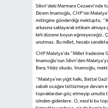
Silivri'deki Marmara Cezaevi'nde t
Ekrem İmamoğlu, CHP'nin Malatya'da
mitingine gönderdiği mektupta, ''İ
arkasına saklayarak intikam almaya ç
kirli düzene boyun eğmeyeceğiz. Çün
unutmaz. Bu millet, hesabı sandıkta 
CHP Malatya’da ”Millet İradesine Sa
İmamoğlu’nun Silivri’den Malatya’
Barış Yıldız okudu. İmamoğlu, mekt
“Malatya’nın yiğit halkı, Battal Gaz
sabah ocağını tüttürmeye devam e
topraklardan göç etmeyip umutla tu
izinden gidenlere. O, nasıl ki bu top