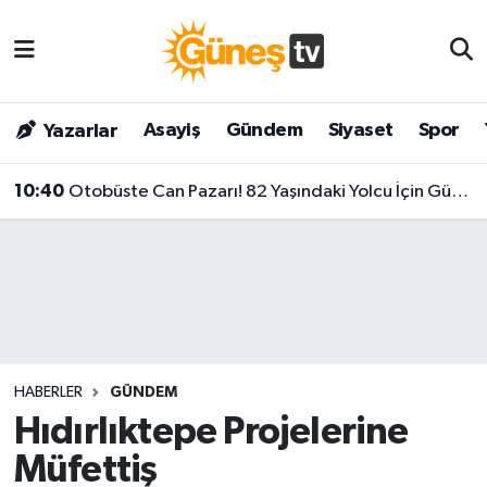
Asayiş
Malatya Nöbetçi Eczaneler
Asayiş
Gündem
Siyaset
Spor
Yazarlar
Bilim & Teknoloji
Malatya Hava Durumu
10:40
Otobüste Can Pazarı! 82 Yaşındaki Yolcu İçin Güzergâhını Hastaneye Çevirdi
Dünya
Malatya Namaz Vakitleri
Eğitim
Malatya Trafik Yoğunluk Haritası
Gündem
Süper Lig Puan Durumu ve Fikstür
Kültür & Sanat
Tüm Manşetler
HABERLER
GÜNDEM
Magazin
Son Dakika Haberleri
Hıdırlıktepe Projelerine
Müfettiş
Siyaset
Haber Arşivi