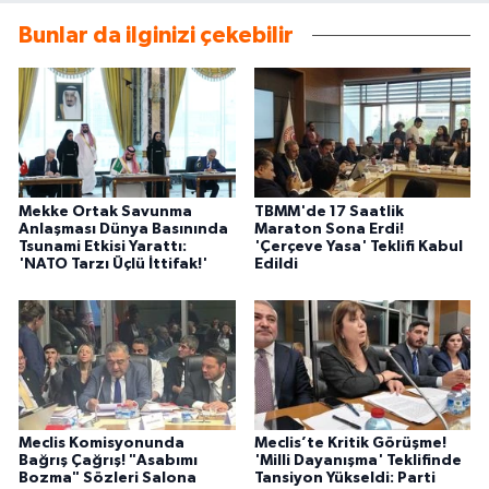
Bunlar da ilginizi çekebilir
Mekke Ortak Savunma
TBMM'de 17 Saatlik
Anlaşması Dünya Basınında
Maraton Sona Erdi!
Tsunami Etkisi Yarattı:
'Çerçeve Yasa' Teklifi Kabul
'NATO Tarzı Üçlü İttifak!'
Edildi
Meclis Komisyonunda
Meclis’te Kritik Görüşme!
Bağrış Çağrış! "Asabımı
'Milli Dayanışma' Teklifinde
Bozma" Sözleri Salona
Tansiyon Yükseldi: Parti