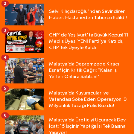
2
Selvi Kılıçdaroğlu'ndan Sevindiren
Haber: Hastaneden Taburcu Edildi!
3
CHP'de Yeşilyurt'ta Büyük Kopuş! 11
Meclis Üyesi YENİ Parti'ye Katıldı,
CHP Tek Üyeyle Kaldı
4
Malatya’da Depremzede Kiracı
Esnaf İçin Kritik Çağrı: "Kalan İş
Yerleri Onlara Satılsın!"
5
Malatya’da Kuyumcuları ve
Vatandaşı Şoke Eden Operasyon: 9
Milyonluk Tuzağı Polis Bozdu!
6
Malatya’da Üreticiyi Uçuracak Dev
İcat: 15 İşçinin Yaptığı İşi Tek Başına
Yapıyor!