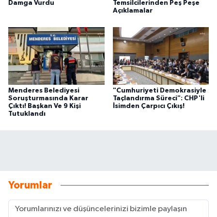
Damga Vurdu
Temsilcilerinden Peş Peşe
Açıklamalar
Menderes Belediyesi
"Cumhuriyeti Demokrasiyle
Soruşturmasında Karar
Taçlandırma Süreci": CHP'li
Çıktı! Başkan Ve 9 Kişi
İsimden Çarpıcı Çıkış!
Tutuklandı
Yorumlar