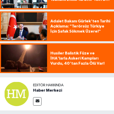
Tarzı Üçlü İttifak!'
Adalet Bakanı Gürlek'ten Tarihi
Açıklama: "Terörsüz Türkiye
İçin Şafak Sökmek Üzere!"
Husiler Balistik Füze ve
İHA'larla Askeri Kampları
Vurdu, 40'tan Fazla Ölü Var!
EDITÖR HAKKINDA
Haber Merkezi