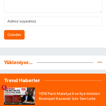
Gönder
Yükleniyor...
Trend Haberler
1
YENİ Parti Malatya İl ve İlçe listeleri
Resmiyet Kazandı: İşte Tam Liste