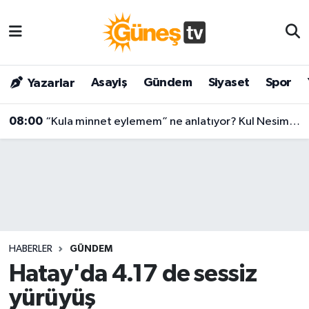
Asayiş
Malatya Nöbetçi Eczaneler
Asayiş
Gündem
Siyaset
Spor
Yazarlar
Bilim & Teknoloji
Malatya Hava Durumu
08:00
“Kula minnet eylemem” ne anlatıyor? Kul Nesimi’nin yüzyılları aşan mesajı
Dünya
Malatya Namaz Vakitleri
Eğitim
Malatya Trafik Yoğunluk Haritası
Gündem
Süper Lig Puan Durumu ve Fikstür
Kültür & Sanat
Tüm Manşetler
HABERLER
GÜNDEM
Magazin
Son Dakika Haberleri
Hatay'da 4.17 de sessiz
yürüyüş
Siyaset
Haber Arşivi