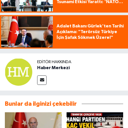
Tsunami Etkisi Yarattı: 'NATO
Tarzı Üçlü İttifak!'
Adalet Bakanı Gürlek'ten Tarihi
Açıklama: "Terörsüz Türkiye
İçin Şafak Sökmek Üzere!"
EDITÖR HAKKINDA
Haber Merkezi
Bunlar da ilginizi çekebilir