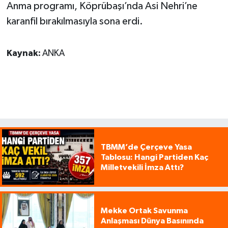
Anma programı, Köprübaşı’nda Asi Nehri’ne
karanfil bırakılmasıyla sona erdi.
Kaynak:
ANKA
TBMM’de Çerçeve Yasa
Tablosu: Hangi Partiden Kaç
Milletvekili İmza Attı?
Mekke Ortak Savunma
Anlaşması Dünya Basınında