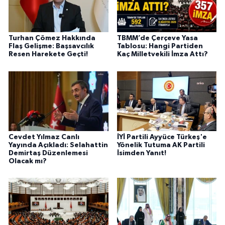
Turhan Çömez Hakkında
TBMM’de Çerçeve Yasa
Flaş Gelişme: Başsavcılık
Tablosu: Hangi Partiden
Resen Harekete Geçti!
Kaç Milletvekili İmza Attı?
Cevdet Yılmaz Canlı
İYİ Partili Ayyüce Türkeş'e
Yayında Açıkladı: Selahattin
Yönelik Tutuma AK Partili
Demirtaş Düzenlemesi
İsimden Yanıt!
Olacak mı?