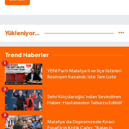
Yükleniyor...
Trend Haberler
1
YENİ Parti Malatya İl ve İlçe listeleri
Resmiyet Kazandı: İşte Tam Liste
2
Selvi Kılıçdaroğlu'ndan Sevindiren
Haber: Hastaneden Taburcu Edildi!
3
Malatya’da Depremzede Kiracı
Esnaf İçin Kritik Çağrı: "Kalan İş