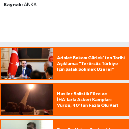
Kaynak:
ANKA
Adalet Bakanı Gürlek'ten Tarihi
Açıklama: "Terörsüz Türkiye
İçin Şafak Sökmek Üzere!"
Husiler Balistik Füze ve
İHA'larla Askeri Kampları
Vurdu, 40'tan Fazla Ölü Var!