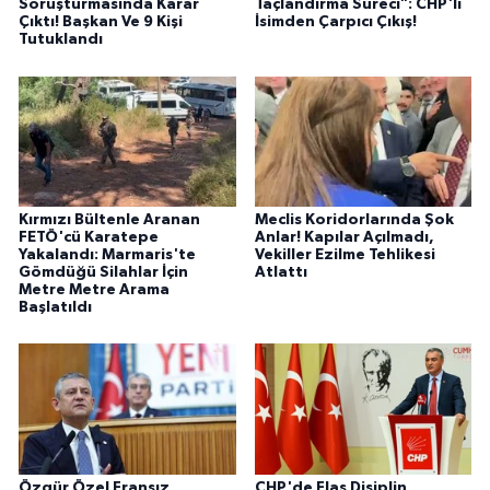
Soruşturmasında Karar
Taçlandırma Süreci": CHP'li
Çıktı! Başkan Ve 9 Kişi
İsimden Çarpıcı Çıkış!
Tutuklandı
Kırmızı Bültenle Aranan
Meclis Koridorlarında Şok
FETÖ'cü Karatepe
Anlar! Kapılar Açılmadı,
Yakalandı: Marmaris'te
Vekiller Ezilme Tehlikesi
Gömdüğü Silahlar İçin
Atlattı
Metre Metre Arama
Başlatıldı
Özgür Özel Fransız
CHP'de Flaş Disiplin