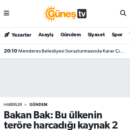
Asayiş
Malatya Nöbetçi Eczaneler
Asayiş
Gündem
Siyaset
Spor
Yazarlar
Bilim & Teknoloji
Malatya Hava Durumu
20:10
Menderes Belediyesi Soruşturmasında Karar Çıktı! Başkan Ve 9 Kişi Tutuklandı
Dünya
Malatya Namaz Vakitleri
Eğitim
Malatya Trafik Yoğunluk Haritası
Gündem
Süper Lig Puan Durumu ve Fikstür
Kültür & Sanat
Tüm Manşetler
HABERLER
GÜNDEM
Magazin
Son Dakika Haberleri
Bakan Bak: Bu ülkenin
teröre harcadığı kaynak 2
Siyaset
Haber Arşivi