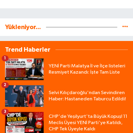
Yükleniyor...
Trend Haberler
1
YENİ Parti Malatya İl ve İlçe listeleri
Resmiyet Kazandı: İşte Tam Liste
2
Selvi Kılıçdaroğlu'ndan Sevindiren
Haber: Hastaneden Taburcu Edildi!
3
CHP'de Yeşilyurt'ta Büyük Kopuş! 11
Meclis Üyesi YENİ Parti'ye Katıldı,
CHP Tek Üyeyle Kaldı