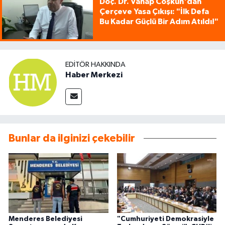
Doç. Dr. Vahap Coşkun'dan
Çerçeve Yasa Çıkışı: "İlk Defa
Bu Kadar Güçlü Bir Adım Atıldı!"
EDITÖR HAKKINDA
Haber Merkezi
Bunlar da ilginizi çekebilir
Menderes Belediyesi
"Cumhuriyeti Demokrasiyle