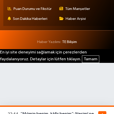
Puan Durumu ve Fikstür
Tüm Manşetler
Son Dakika Haberleri
Haber Arşivi
Haber Yazılımı:
TE Bilişim
En iyi site deneyimi sağlamak için çerezlerden
faydalanıyoruz. Detaylar için lütfen tıklayın.
Tamam
“Mömin benim, kâfir benim”: Nesimî ne
22:44