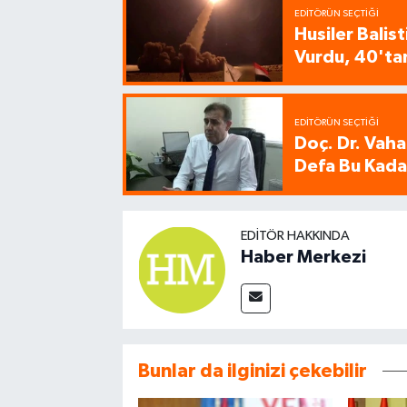
EDITÖRÜN SEÇTIĞI
Husiler Balis
Vurdu, 40'tan
EDITÖRÜN SEÇTIĞI
Doç. Dr. Vaha
Defa Bu Kadar
EDITÖR HAKKINDA
Haber Merkezi
Bunlar da ilginizi çekebilir