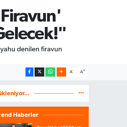
Firavun'
Gelecek!"
yahu denilen firavun
-
+
A
A
ükleniyor...
rend Haberler