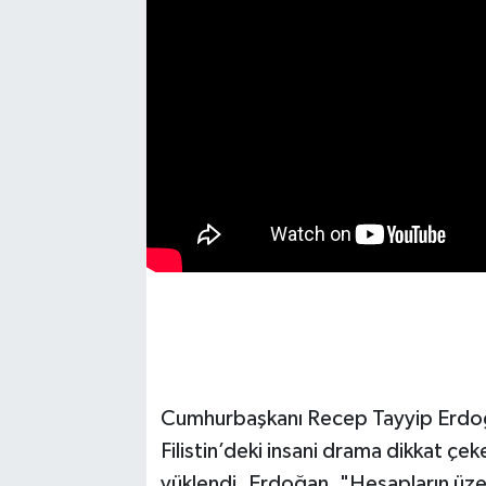
Cumhurbaşkanı Recep Tayyip Erdoğa
Filistin’deki insani drama dikkat çe
yüklendi. Erdoğan, "Hesapların üzer