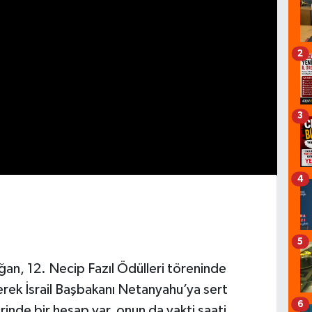
2
3
4
5
n, 12. Necip Fazıl Ödülleri töreninde
kerek İsrail Başbakanı Netanyahu’ya sert
6
inde bir hesap var, onun da vakti saati