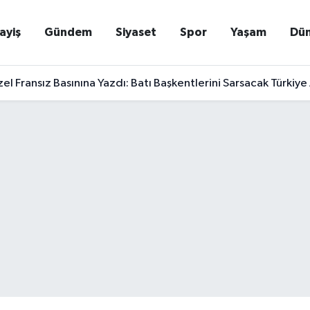
ayiş
Gündem
Siyaset
Spor
Yaşam
Dü
l Fransız Basınına Yazdı: Batı Başkentlerini Sarsacak Türkiye 
a Depremzede Kiracı Esnaf İçin Kritik Çağrı: "Kalan İş Yerleri 