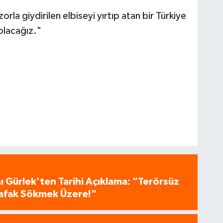
rla giydirilen elbiseyi yırtıp atan bir Türkiye
 olacağız."
 Gürlek'ten Tarihi Açıklama: "Terörsüz
 Şafak Sökmek Üzere!"