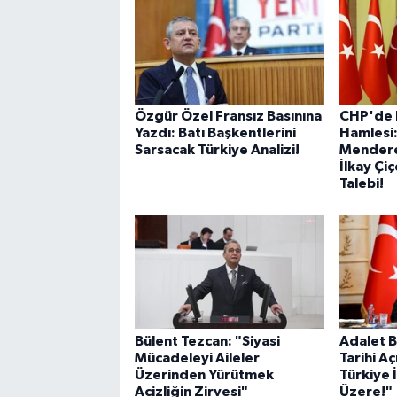
Özgür Özel Fransız Basınına
CHP'de F
Yazdı: Batı Başkentlerini
Hamlesi:
Sarsacak Türkiye Analizi!
Mendere
İlkay Çiç
Talebi!
Bülent Tezcan: "Siyasi
Adalet B
Mücadeleyi Aileler
Tarihi A
Üzerinden Yürütmek
Türkiye 
Acizliğin Zirvesi"
Üzere!"