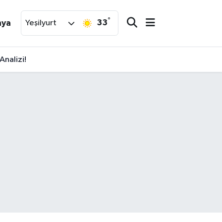
°
33
nya
Yeşilyurt
Analizi!
Onlara Satılsın!"