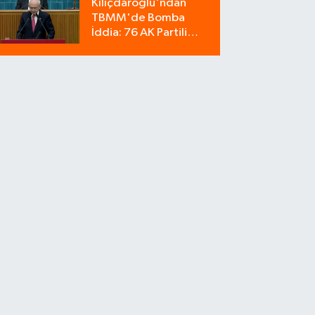
Kılıçdaroğlu'ndan
Bozdu!
TBMM'de Bomba
İddia: 76 AK Partili
Milletvekili Sahte Oy
Pusulası Kullandı!