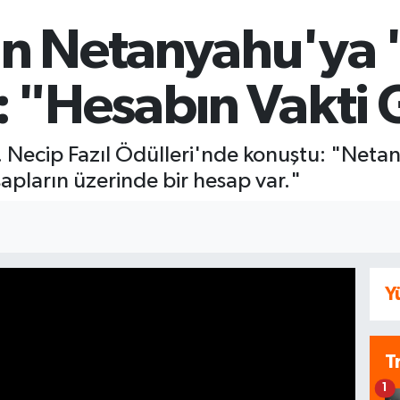
n Netanyahu'ya '
 "Hesabın Vakti 
Necip Fazıl Ödülleri'nde konuştu: "Netan
apların üzerinde bir hesap var."
Y
T
1