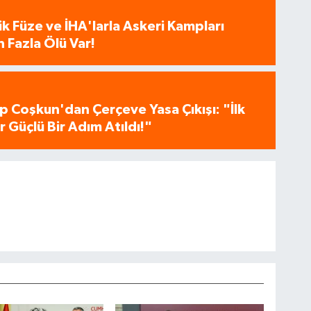
tik Füze ve İHA'larla Askeri Kampları
 Fazla Ölü Var!
p Coşkun'dan Çerçeve Yasa Çıkışı: "İlk
 Güçlü Bir Adım Atıldı!"