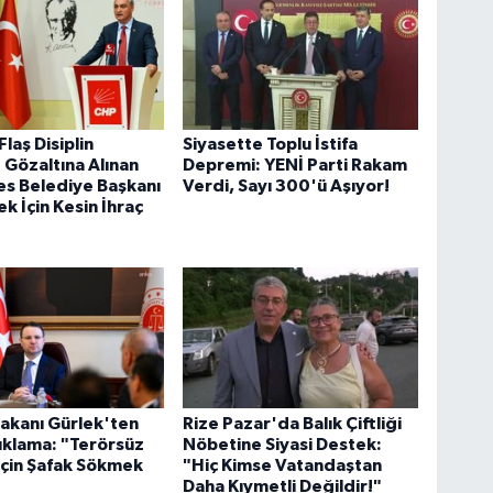
laş Disiplin
Siyasette Toplu İstifa
 Gözaltına Alınan
Depremi: YENİ Parti Rakam
s Belediye Başkanı
Verdi, Sayı 300'ü Aşıyor!
ek İçin Kesin İhraç
akanı Gürlek'ten
Rize Pazar'da Balık Çiftliği
çıklama: "Terörsüz
Nöbetine Siyasi Destek:
İçin Şafak Sökmek
"Hiç Kimse Vatandaştan
Daha Kıymetli Değildir!"