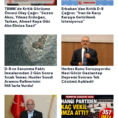
TBMM'de Kritik Görüşme
Erbakan’dan Kritik D-8
Öncesi Olay Çağrı: "Sezen
Çağrısı: "İran ile Karşı
Aksu, Yılmaz Erdoğan,
Karşıya Getirilmek
Tarkan, Ahmet Kaya Gibi
İsteniyoruz"
Alın Elinize Sazı!"
D-8 ve Savunma Paktı
Herkes Bunu Soruşuyordu:
İmzalarından 2 Gün Sonra
Naci Görür Gaziantep
Sıcak Temas: Husiler Suudi
Depremi Sonrası Tek
Aramco Rafinerisini
Çözümü Açıkladı!
İHA’larla Vurdu!