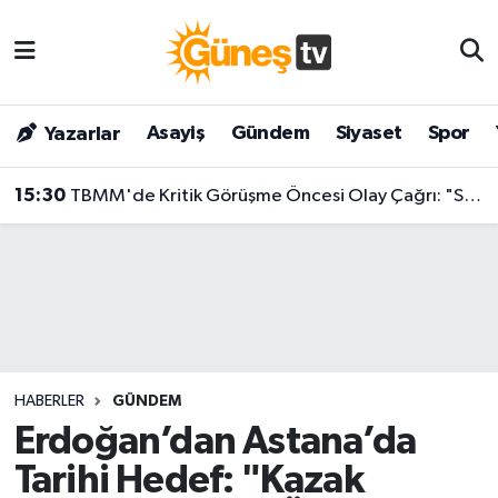
Asayiş
Malatya Nöbetçi Eczaneler
Asayiş
Gündem
Siyaset
Spor
Yazarlar
Bilim & Teknoloji
Malatya Hava Durumu
15:30
TBMM'de Kritik Görüşme Öncesi Olay Çağrı: "Sezen Aksu, Yılmaz Erdoğan, Tarkan, Ahmet Kaya Gibi Alın Elinize Sazı!"
Dünya
Malatya Namaz Vakitleri
Eğitim
Malatya Trafik Yoğunluk Haritası
Gündem
Süper Lig Puan Durumu ve Fikstür
Kültür & Sanat
Tüm Manşetler
HABERLER
GÜNDEM
Magazin
Son Dakika Haberleri
Erdoğan’dan Astana’da
Tarihi Hedef: "Kazak
Siyaset
Haber Arşivi