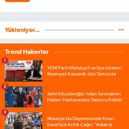
Yükleniyor...
Trend Haberler
1
YENİ Parti Malatya İl ve İlçe listeleri
Resmiyet Kazandı: İşte Tam Liste
2
Selvi Kılıçdaroğlu'ndan Sevindiren
Haber: Hastaneden Taburcu Edildi!
3
Malatya’da Depremzede Kiracı
Esnaf İçin Kritik Çağrı: "Kalan İş