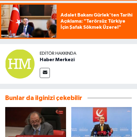
Adalet Bakanı Gürlek'ten Tarihi
Açıklama: "Terörsüz Türkiye
İçin Şafak Sökmek Üzere!"
EDITÖR HAKKINDA
Haber Merkezi
Bunlar da ilginizi çekebilir