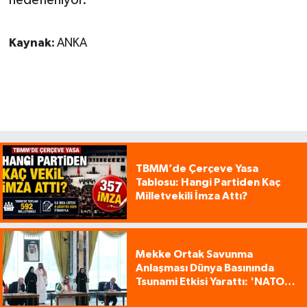
Kaynak:
ANKA
TBMM’de Çerçeve Yasa
Tablosu: Hangi Partiden Kaç
Milletvekili İmza Attı?
Mekke Ortak Savunma
Anlaşması Dünya Basınında
Tsunami Etkisi Yarattı: 'NATO
Tarzı Üçlü İttifak!'