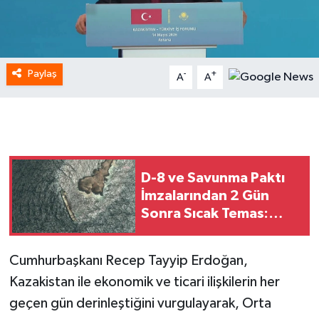
Paylaş
-
+
A
A
D-8 ve Savunma Paktı
İmzalarından 2 Gün
Sonra Sıcak Temas:
Husiler Suudi Aramco
Rafinerisini İHA’larla
Cumhurbaşkanı Recep Tayyip Erdoğan,
Vurdu!
Kazakistan ile ekonomik ve ticari ilişkilerin her
geçen gün derinleştiğini vurgulayarak, Orta