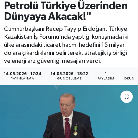
Petrolü Türkiye Üzerinden
Spor
Dünyaya Akacak!"
Yaşam
Cumhurbaşkanı Recep Tayyip Erdoğan, Türkiye-
Kazakistan İş Forumu'nda yaptığı konuşmada iki
ülke arasındaki ticaret hacmi hedefini 15 milyar
dolara çıkardıklarını belirterek, stratejik iş birliği
ve enerji arz güvenliği mesajları verdi.
14.05.2026 - 17:34
14.05.2026 - 18:22
1
2
YAYINLANMA
GÜNCELLEME
PAYLAŞIM
OKUNMA