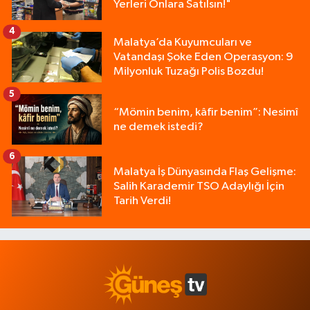
Yerleri Onlara Satılsın!"
4
Malatya’da Kuyumcuları ve
Vatandaşı Şoke Eden Operasyon: 9
Milyonluk Tuzağı Polis Bozdu!
5
“Mömin benim, kâfir benim”: Nesimî
ne demek istedi?
6
Malatya İş Dünyasında Flaş Gelişme:
Salih Karademir TSO Adaylığı İçin
Tarih Verdi!