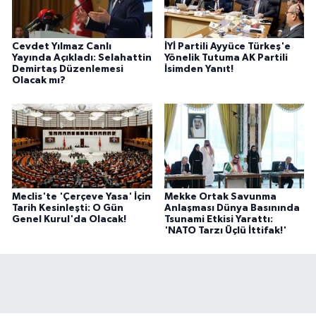
Cevdet Yılmaz Canlı
İYİ Partili Ayyüce Türkeş'e
Yayında Açıkladı: Selahattin
Yönelik Tutuma AK Partili
Demirtaş Düzenlemesi
İsimden Yanıt!
Olacak mı?
Meclis'te 'Çerçeve Yasa' İçin
Mekke Ortak Savunma
Tarih Kesinleşti: O Gün
Anlaşması Dünya Basınında
Genel Kurul'da Olacak!
Tsunami Etkisi Yarattı:
'NATO Tarzı Üçlü İttifak!'