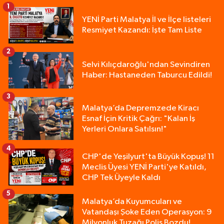
1
YENİ Parti Malatya İl ve İlçe listeleri
Resmiyet Kazandı: İşte Tam Liste
2
Selvi Kılıçdaroğlu'ndan Sevindiren
Haber: Hastaneden Taburcu Edildi!
3
Malatya’da Depremzede Kiracı
Esnaf İçin Kritik Çağrı: "Kalan İş
Yerleri Onlara Satılsın!"
4
CHP'de Yeşilyurt'ta Büyük Kopuş! 11
Meclis Üyesi YENİ Parti'ye Katıldı,
CHP Tek Üyeyle Kaldı
5
Malatya’da Kuyumcuları ve
Vatandaşı Şoke Eden Operasyon: 9
Milyonluk Tuzağı Polis Bozdu!