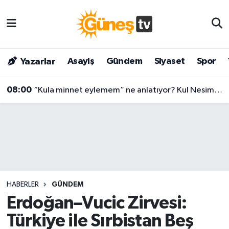
Asayiş
Malatya Nöbetçi Eczaneler
Asayiş
Gündem
Siyaset
Spor
Yazarlar
Bilim & Teknoloji
Malatya Hava Durumu
08:00
“Kula minnet eylemem” ne anlatıyor? Kul Nesimi’nin yüzyılları aşan mesajı
Dünya
Malatya Namaz Vakitleri
Eğitim
Malatya Trafik Yoğunluk Haritası
Gündem
Süper Lig Puan Durumu ve Fikstür
Kültür & Sanat
Tüm Manşetler
HABERLER
GÜNDEM
Magazin
Son Dakika Haberleri
Erdoğan–Vucic Zirvesi:
Türkiye ile Sırbistan Beş
Siyaset
Haber Arşivi