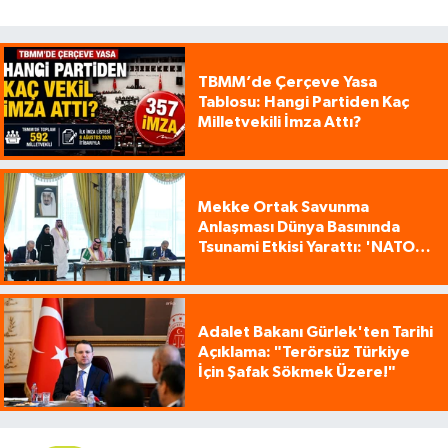
TBMM’de Çerçeve Yasa
Tablosu: Hangi Partiden Kaç
Milletvekili İmza Attı?
Mekke Ortak Savunma
Anlaşması Dünya Basınında
Tsunami Etkisi Yarattı: 'NATO
Tarzı Üçlü İttifak!'
Adalet Bakanı Gürlek'ten Tarihi
Açıklama: "Terörsüz Türkiye
İçin Şafak Sökmek Üzere!"