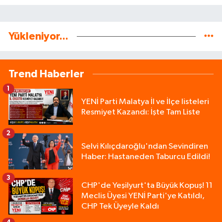
Yükleniyor...
Trend Haberler
1
YENİ Parti Malatya İl ve İlçe listeleri
Resmiyet Kazandı: İşte Tam Liste
2
Selvi Kılıçdaroğlu'ndan Sevindiren
Haber: Hastaneden Taburcu Edildi!
3
CHP'de Yeşilyurt'ta Büyük Kopuş! 11
Meclis Üyesi YENİ Parti'ye Katıldı,
CHP Tek Üyeyle Kaldı