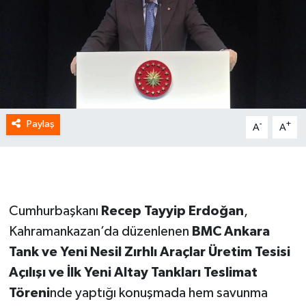
Paylaş
-
+
A
A
Cumhurbaşkanı
Recep Tayyip Erdoğan
,
Kahramankazan’da düzenlenen
BMC Ankara
Tank ve Yeni Nesil Zırhlı Araçlar Üretim Tesisi
Açılışı ve İlk Yeni Altay Tankları Teslimat
Töreni
nde yaptığı konuşmada hem savunma