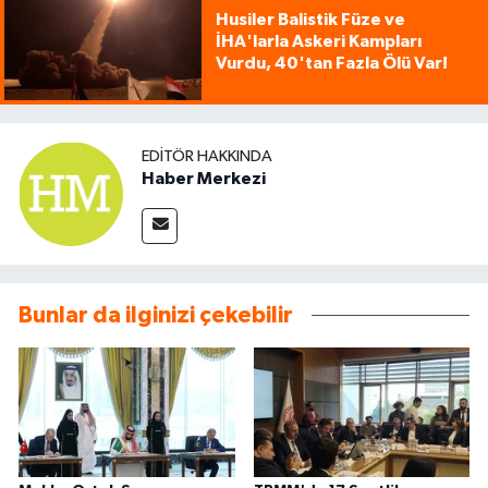
Husiler Balistik Füze ve
İHA'larla Askeri Kampları
Vurdu, 40'tan Fazla Ölü Var!
EDITÖR HAKKINDA
Haber Merkezi
Bunlar da ilginizi çekebilir