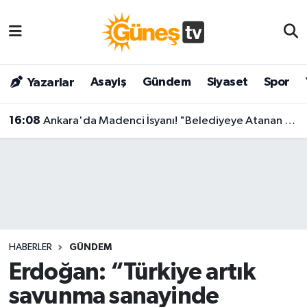
Asayiş
Malatya Nöbetçi Eczaneler
Asayiş
Gündem
Siyaset
Spor
Yazarlar
Bilim & Teknoloji
Malatya Hava Durumu
16:08
Ankara'da Madenci İsyanı! "Belediyeye Atanan Kayyum Bu Holding'e de Atansın!"
Dünya
Malatya Namaz Vakitleri
Eğitim
Malatya Trafik Yoğunluk Haritası
Gündem
Süper Lig Puan Durumu ve Fikstür
Kültür & Sanat
Tüm Manşetler
HABERLER
GÜNDEM
Magazin
Son Dakika Haberleri
Erdoğan: “Türkiye artık
savunma sanayinde
Siyaset
Haber Arşivi