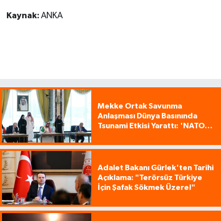
Kaynak:
ANKA
Mekke Ortak Savunma
Anlaşması Dünya Basınında
Tsunami Etkisi Yarattı: 'NATO
Tarzı Üçlü İttifak!'
Adalet Bakanı Gürlek'ten Tarihi
Açıklama: "Terörsüz Türkiye
İçin Şafak Sökmek Üzere!"