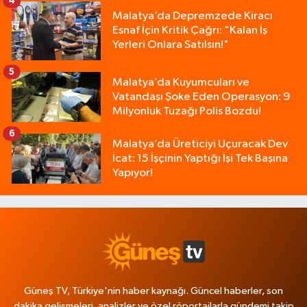
4
Malatya’da Depremzede Kiracı
Esnaf İçin Kritik Çağrı: "Kalan İş
Yerleri Onlara Satılsın!"
5
Malatya’da Kuyumcuları ve
Vatandaşı Şoke Eden Operasyon: 9
Milyonluk Tuzağı Polis Bozdu!
6
Malatya’da Üreticiyi Uçuracak Dev
İcat: 15 İşçinin Yaptığı İşi Tek Başına
Yapıyor!
Güneş TV, Türkiye'nin haber kaynağı. Güncel haberler, son
dakika gelişmeleri, analizler ve özel röportajlarla gündemi takip