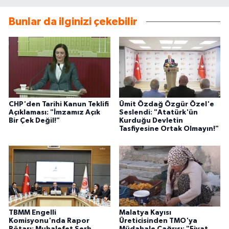
Bunlar da ilginizi çekebilir
CHP'den Tarihi Kanun Teklifi
Ümit Özdağ Özgür Özel'e
Açıklaması: "İmzamız Açık
Seslendi: "Atatürk'ün
Bir Çek Değil!"
Kurduğu Devletin
Tasfiyesine Ortak Olmayın!"
TBMM Engelli
Malatya Kayısı
Komisyonu'nda Rapor
Üreticisinden TMO'ya