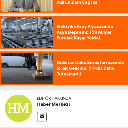
Acil Ek Zam Çağrısı
Elektrikli Araç Piyasasında
Asya Depremi: 150 Milyar
Euroluk Kayıp Yolda!
Gülistan Doku Soruşturmasında
Sıcak Gelişme: 5 Polis Daha
Tutuklandı!
EDITÖR HAKKINDA
Haber Merkezi