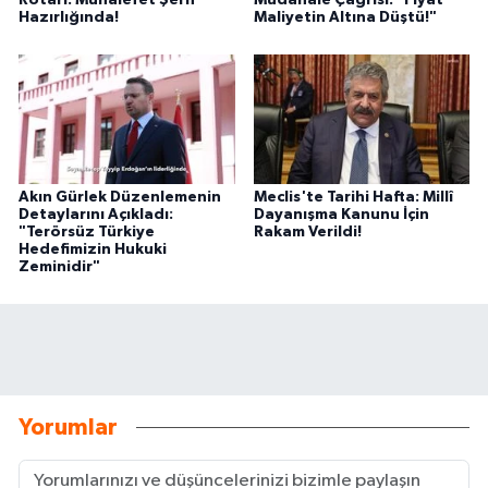
Rötarı: Muhalefet Şerh
Müdahale Çağrısı: "Fiyat
Hazırlığında!
Maliyetin Altına Düştü!"
Akın Gürlek Düzenlemenin
Meclis'te Tarihi Hafta: Millî
Detaylarını Açıkladı:
Dayanışma Kanunu İçin
"Terörsüz Türkiye
Rakam Verildi!
Hedefimizin Hukuki
Zeminidir"
Yorumlar