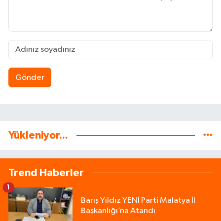
Gönder
Yükleniyor...
Trend Haberler
1
Barış Yıldız YENİ Parti Malatya İl
Başkanlığı’na Atandı