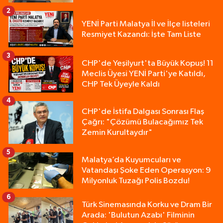
2
YENİ Parti Malatya İl ve İlçe listeleri
Resmiyet Kazandı: İşte Tam Liste
3
CHP'de Yeşilyurt'ta Büyük Kopuş! 11
Meclis Üyesi YENİ Parti'ye Katıldı,
CHP Tek Üyeyle Kaldı
4
CHP'de İstifa Dalgası Sonrası Flaş
Çağrı: "Çözümü Bulacağımız Tek
Zemin Kurultaydır"
5
Malatya’da Kuyumcuları ve
Vatandaşı Şoke Eden Operasyon: 9
Milyonluk Tuzağı Polis Bozdu!
6
Türk Sinemasında Korku ve Dram Bir
Arada: 'Bulutun Azabı' Filminin