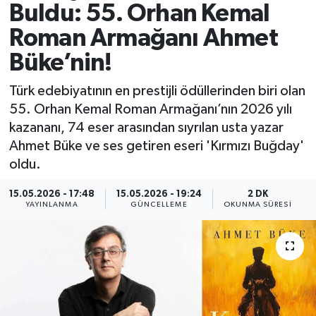
Buldu: 55. Orhan Kemal
Spor
Roman Armağanı Ahmet
Büke’nin!
Yaşam
Türk edebiyatının en prestijli ödüllerinden biri olan
55. Orhan Kemal Roman Armağanı’nın 2026 yılı
kazananı, 74 eser arasından sıyrılan usta yazar
Ahmet Büke ve ses getiren eseri 'Kırmızı Buğday'
oldu.
15.05.2026 - 17:48
15.05.2026 - 19:24
2 DK
YAYINLANMA
GÜNCELLEME
OKUNMA SÜRESI