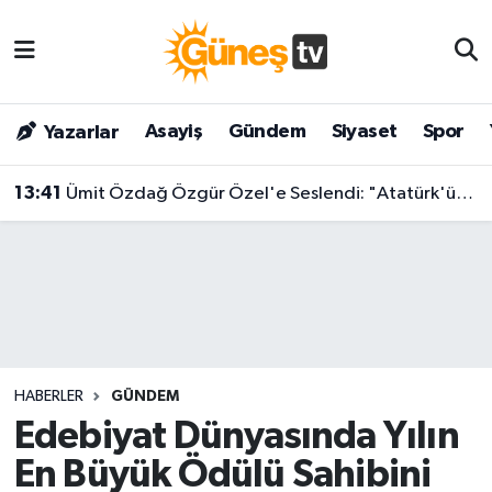
Asayiş
Malatya Nöbetçi Eczaneler
Asayiş
Gündem
Siyaset
Spor
Yazarlar
Bilim & Teknoloji
Malatya Hava Durumu
13:41
Ümit Özdağ Özgür Özel'e Seslendi: "Atatürk'ün Kurduğu Devletin Tasfiyesine Ortak Olmayın!"
Dünya
Malatya Namaz Vakitleri
Eğitim
Malatya Trafik Yoğunluk Haritası
Gündem
Süper Lig Puan Durumu ve Fikstür
Kültür & Sanat
Tüm Manşetler
HABERLER
GÜNDEM
Magazin
Son Dakika Haberleri
Edebiyat Dünyasında Yılın
En Büyük Ödülü Sahibini
Siyaset
Haber Arşivi