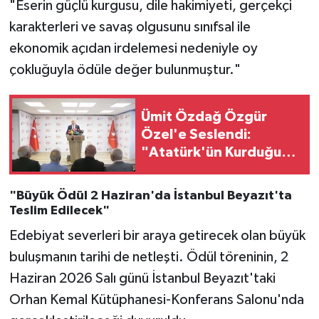
"Eserin güçlü kurgusu, dile hakimiyeti, gerçekçi
karakterleri ve savaş olgusunu sınıfsal ile
ekonomik açıdan irdelemesi nedeniyle oy
çokluğuyla ödüle değer bulunmuştur."
Ümit Özdağ Özgür
Özel'e Seslendi:
"Atatürk'ün Kurduğu
Devletin Tasfiyesine
Ortak Olmayın!"
"Büyük Ödül 2 Haziran'da İstanbul Beyazıt'ta
Teslim Edilecek"
Edebiyat severleri bir araya getirecek olan büyük
buluşmanın tarihi de netleşti. Ödül töreninin, 2
Haziran 2026 Salı günü İstanbul Beyazıt'taki
Orhan Kemal Kütüphanesi-Konferans Salonu'nda