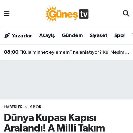
Asayiş
Malatya Nöbetçi Eczaneler
Asayiş
Gündem
Siyaset
Spor
Yazarlar
Bilim & Teknoloji
Malatya Hava Durumu
08:00
“Kula minnet eylemem” ne anlatıyor? Kul Nesimi’nin yüzyılları aşan mesajı
Dünya
Malatya Namaz Vakitleri
Eğitim
Malatya Trafik Yoğunluk Haritası
Gündem
Süper Lig Puan Durumu ve Fikstür
Kültür & Sanat
Tüm Manşetler
HABERLER
SPOR
Magazin
Son Dakika Haberleri
Dünya Kupası Kapısı
Aralandı! A Milli Takım
Siyaset
Haber Arşivi