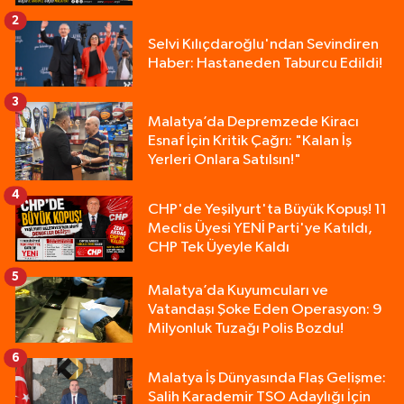
2
Selvi Kılıçdaroğlu'ndan Sevindiren
Haber: Hastaneden Taburcu Edildi!
3
Malatya’da Depremzede Kiracı
Esnaf İçin Kritik Çağrı: "Kalan İş
Yerleri Onlara Satılsın!"
4
CHP'de Yeşilyurt'ta Büyük Kopuş! 11
Meclis Üyesi YENİ Parti'ye Katıldı,
CHP Tek Üyeyle Kaldı
5
Malatya’da Kuyumcuları ve
Vatandaşı Şoke Eden Operasyon: 9
Milyonluk Tuzağı Polis Bozdu!
6
Malatya İş Dünyasında Flaş Gelişme:
Salih Karademir TSO Adaylığı İçin