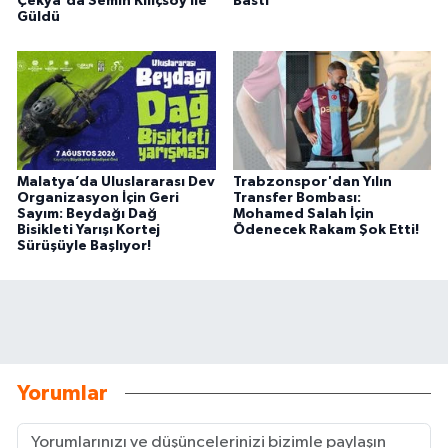
Çekya'da Semih Kılıçsoy ile
Bastı
Güldü
Malatya’da Uluslararası Dev
Trabzonspor'dan Yılın
Organizasyon İçin Geri
Transfer Bombası:
Sayım: Beydağı Dağ
Mohamed Salah İçin
Bisikleti Yarışı Kortej
Ödenecek Rakam Şok Etti!
Sürüşüyle Başlıyor!
Yorumlar