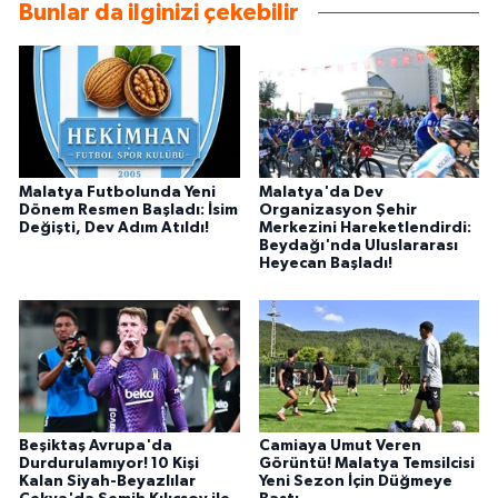
Bunlar da ilginizi çekebilir
Malatya Futbolunda Yeni
Malatya'da Dev
Dönem Resmen Başladı: İsim
Organizasyon Şehir
Değişti, Dev Adım Atıldı!
Merkezini Hareketlendirdi:
Beydağı'nda Uluslararası
Heyecan Başladı!
Beşiktaş Avrupa'da
Camiaya Umut Veren
Durdurulamıyor! 10 Kişi
Görüntü! Malatya Temsilcisi
Kalan Siyah-Beyazlılar
Yeni Sezon İçin Düğmeye