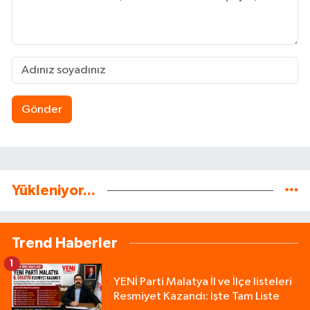
Gönder
Yükleniyor...
Trend Haberler
1
YENİ Parti Malatya İl ve İlçe listeleri
Resmiyet Kazandı: İşte Tam Liste