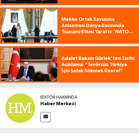
Mekke Ortak Savunma
Anlaşması Dünya Basınında
Tsunami Etkisi Yarattı: 'NATO
Tarzı Üçlü İttifak!'
Adalet Bakanı Gürlek'ten Tarihi
Açıklama: "Terörsüz Türkiye
İçin Şafak Sökmek Üzere!"
EDITÖR HAKKINDA
Haber Merkezi