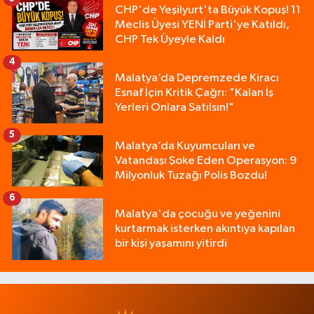
CHP'de Yeşilyurt'ta Büyük Kopuş! 11
Meclis Üyesi YENİ Parti'ye Katıldı,
CHP Tek Üyeyle Kaldı
4
Malatya’da Depremzede Kiracı
Esnaf İçin Kritik Çağrı: "Kalan İş
Yerleri Onlara Satılsın!"
5
Malatya’da Kuyumcuları ve
Vatandaşı Şoke Eden Operasyon: 9
Milyonluk Tuzağı Polis Bozdu!
6
Malatya'da çocuğu ve yeğenini
kurtarmak isterken akıntıya kapılan
bir kişi yaşamını yitirdi