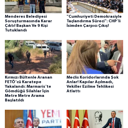
Menderes Belediyesi
"Cumhuriyeti Demokrasiyle
Soruşturmasında Karar
Taçlandırma Süreci": CHP'li
Çıktı! Başkan Ve 9 Kişi
İsimden Çarpıcı Çıkış!
Tutuklandı
Kırmızı Bültenle Aranan
Meclis Koridorlarında Şok
FETÖ'cü Karatepe
Anlar! Kapılar Açılmadı,
Yakalandı: Marmaris'te
Vekiller Ezilme Tehlikesi
Gömdüğü Silahlar İçin
Atlattı
Metre Metre Arama
Başlatıldı