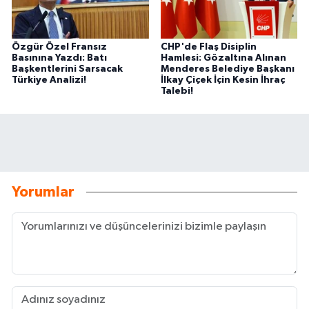
Özgür Özel Fransız
CHP'de Flaş Disiplin
Basınına Yazdı: Batı
Hamlesi: Gözaltına Alınan
Başkentlerini Sarsacak
Menderes Belediye Başkanı
Türkiye Analizi!
İlkay Çiçek İçin Kesin İhraç
Talebi!
Yorumlar