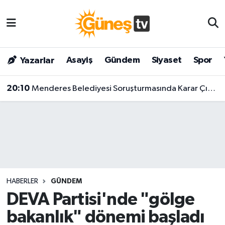
Asayiş
Malatya Nöbetçi Eczaneler
Asayiş
Gündem
Siyaset
Spor
Yazarlar
Bilim & Teknoloji
Malatya Hava Durumu
20:10
Menderes Belediyesi Soruşturmasında Karar Çıktı! Başkan Ve 9 Kişi Tutuklandı
Dünya
Malatya Namaz Vakitleri
Eğitim
Malatya Trafik Yoğunluk Haritası
Gündem
Süper Lig Puan Durumu ve Fikstür
Kültür & Sanat
Tüm Manşetler
HABERLER
GÜNDEM
Magazin
Son Dakika Haberleri
DEVA Partisi'nde "gölge
bakanlık" dönemi başladı
Siyaset
Haber Arşivi