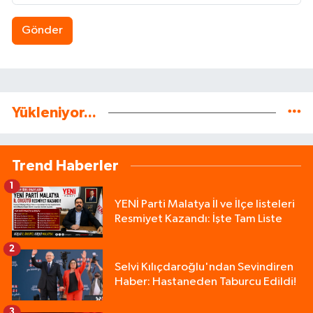
Gönder
Yükleniyor...
Trend Haberler
1
YENİ Parti Malatya İl ve İlçe listeleri
Resmiyet Kazandı: İşte Tam Liste
2
Selvi Kılıçdaroğlu'ndan Sevindiren
Haber: Hastaneden Taburcu Edildi!
3