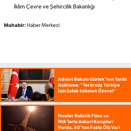
İklim Çevre ve Şehircilik Bakanlığı
Muhabir:
Haber Merkezi
Adalet Bakanı Gürlek'ten Tarihi
Açıklama: "Terörsüz Türkiye
İçin Şafak Sökmek Üzere!"
Husiler Balistik Füze ve
İHA'larla Askeri Kampları
Vurdu, 40'tan Fazla Ölü Var!