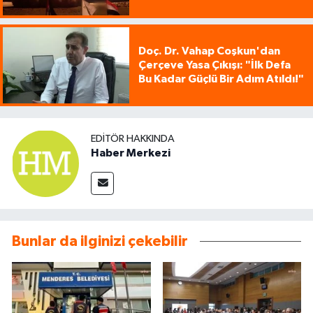
Doç. Dr. Vahap Coşkun'dan
Çerçeve Yasa Çıkışı: "İlk Defa
Bu Kadar Güçlü Bir Adım Atıldı!"
EDITÖR HAKKINDA
Haber Merkezi
Bunlar da ilginizi çekebilir