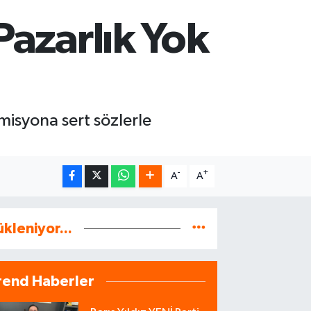
Pazarlık Yok
misyona sert sözlerle
-
+
A
A
ükleniyor...
rend Haberler