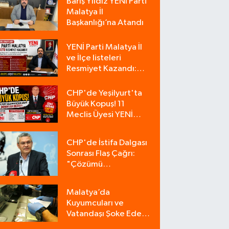
Barış Yıldız YENİ Parti
Malatya İl
Başkanlığı’na Atandı
YENİ Parti Malatya İl
ve İlçe listeleri
Resmiyet Kazandı:
İşte Tam Liste
CHP'de Yeşilyurt'ta
Büyük Kopuş! 11
Meclis Üyesi YENİ
Parti'ye Katıldı, CHP
Tek Üyeyle Kaldı
CHP'de İstifa Dalgası
Sonrası Flaş Çağrı:
"Çözümü
Bulacağımız Tek
Zemin Kurultaydır"
Malatya’da
Kuyumcuları ve
Vatandaşı Şoke Eden
Operasyon: 9