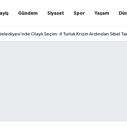
ayiş
Gündem
Siyaset
Spor
Yaşam
Dü
elediyesi’nde Olaylı Seçim: 4 Turluk Krizin Ardından Sibel T