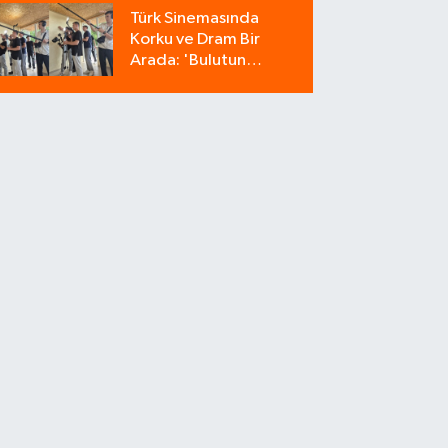
Milyonluk Tuzağı Polis
Türk Sinemasında
Bozdu!
Korku ve Dram Bir
Arada: 'Bulutun
Azabı' Filminin
Çekimleri Amasya'da
Sürüyor