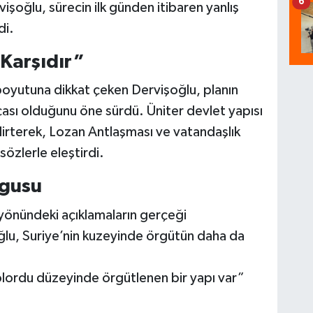
6
vişoğlu, sürecin ilk günden itibaren yanlış
di.
 Karşıdır”
boyutuna dikkat çeken Dervişoğlu, planın
ası olduğunu öne sürdü. Üniter devlet yapısı
belirterek, Lozan Antlaşması ve vatandaşlık
sözlerle eleştirdi.
rgusu
 yönündeki açıklamaların gerçeği
ğlu, Suriye’nin kuzeyinde örgütün daha da
olordu düzeyinde örgütlenen bir yapı var”