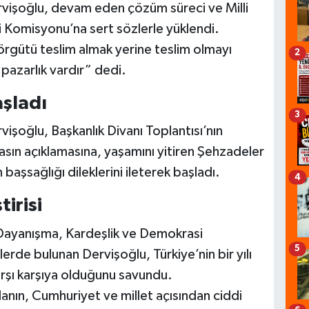
rvişoğlu, devam eden çözüm süreci ve Milli
Komisyonu’na sert sözlerle yüklendi.
örgütü teslim almak yerine teslim olmayı
2
 pazarlık vardır” dedi.
aşladı
3
işoğlu, Başkanlık Divanı Toplantısı’nın
sın açıklamasına, yaşamını yitiren Şehzadeler
başsağlığı dileklerini ileterek başladı.
4
irisi
Dayanışma, Kardeşlik ve Demokrasi
5
rde bulunan Dervişoğlu, Türkiye’nin bir yılı
karşı karşıya olduğunu savundu.
anın, Cumhuriyet ve millet açısından ciddi