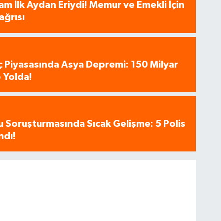
am İlk Aydan Eriydi! Memur ve Emekli İçin
ağrısı
aç Piyasasında Asya Depremi: 150 Milyar
 Yolda!
u Soruşturmasında Sıcak Gelişme: 5 Polis
ndı!