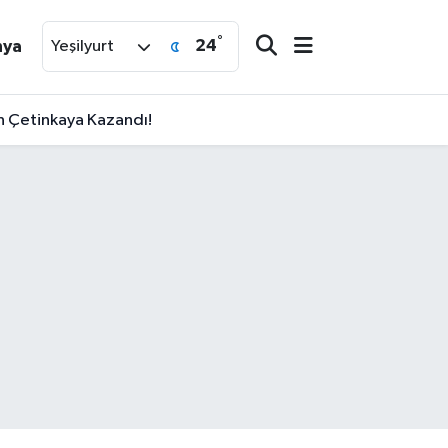
°
24
nya
Yeşilyurt
an Çetinkaya Kazandı!