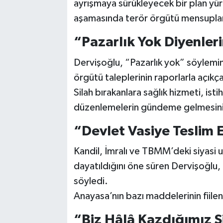
ayrışmaya sürükleyecek bir plan yürü
aşamasında terör örgütü mensupları
“Pazarlık Yok Diyenle
Dervişoğlu, “Pazarlık yok” söylemin
örgütü taleplerinin raporlarla açıkç
Silah bırakanlara sağlık hizmeti, ist
düzenlemelerin gündeme gelmesini s
“Devlet Vasiye Teslim E
Kandil, İmralı ve TBMM’deki siyasi u
dayatıldığını öne süren Dervişoğlu, 
söyledi.
Anayasa’nın bazı maddelerinin fiilen 
“Biz Hâlâ Kazdığımız S