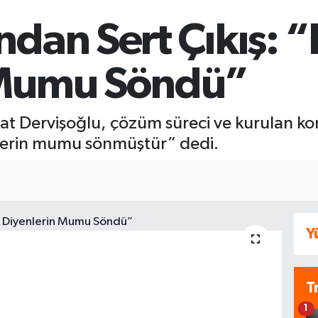
dan Sert Çıkış: “
 Mumu Söndü”
at Dervişoğlu, çözüm süreci ve kurulan ko
nlerin mumu sönmüştür” dedi.
Y
T
1