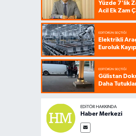
Yüzde 7'lik Z
Acil Ek Zam Ç
EDITÖRÜN SEÇTIĞI
Elektrikli Ar
Euroluk Kayıp
EDITÖRÜN SEÇTIĞI
Gülistan Dok
Daha Tutukla
EDITÖR HAKKINDA
Haber Merkezi