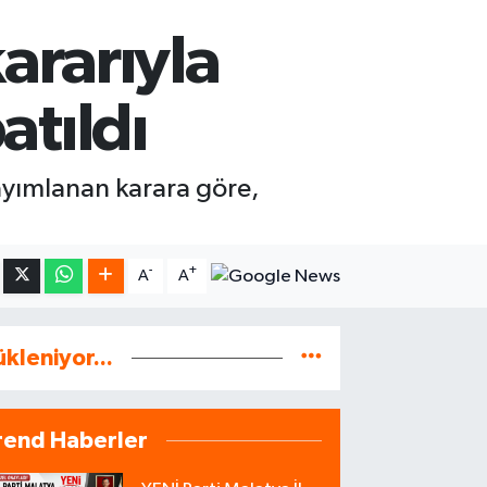
ararıyla
atıldı
yımlanan karara göre,
-
+
A
A
ükleniyor...
rend Haberler