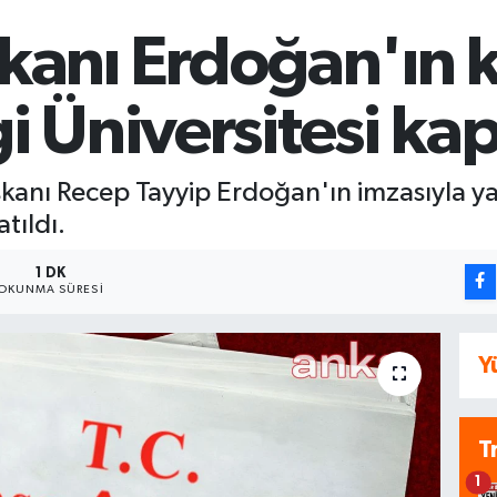
nı Erdoğan'ın k
gi Üniversitesi kap
nı Recep Tayyip Erdoğan'ın imzasıyla ya
atıldı.
1 DK
OKUNMA SÜRESI
Y
T
1