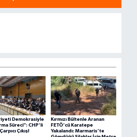
iyeti Demokrasiyle
Kırmızı Bültenle Aranan
rma Süreci": CHP'li
FETÖ'cü Karatepe
Çarpıcı Çıkış!
Yakalandı: Marmaris'te
Gömdüğü Silahlar İçin Metre