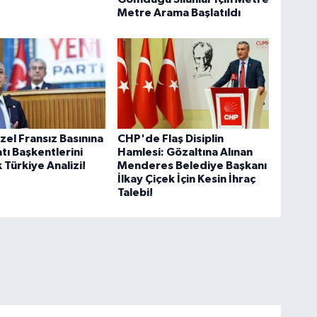
Metre Arama Başlatıldı
el Fransız Basınına
CHP'de Flaş Disiplin
atı Başkentlerini
Hamlesi: Gözaltına Alınan
 Türkiye Analizi!
Menderes Belediye Başkanı
İlkay Çiçek İçin Kesin İhraç
Talebi!