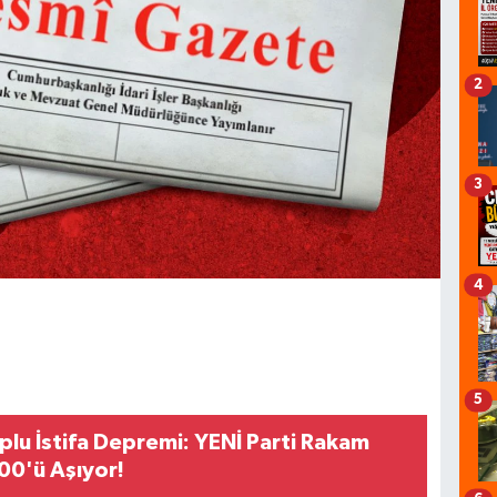
2
3
4
5
plu İstifa Depremi: YENİ Parti Rakam
300'ü Aşıyor!