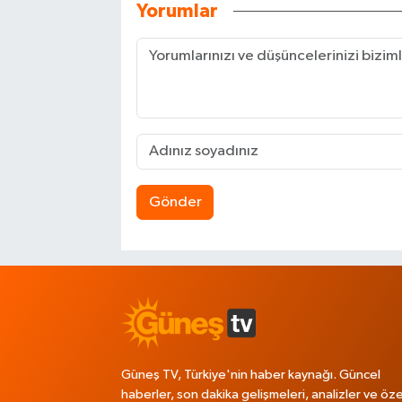
Yorumlar
Gönder
Güneş TV, Türkiye'nin haber kaynağı. Güncel
haberler, son dakika gelişmeleri, analizler ve öze