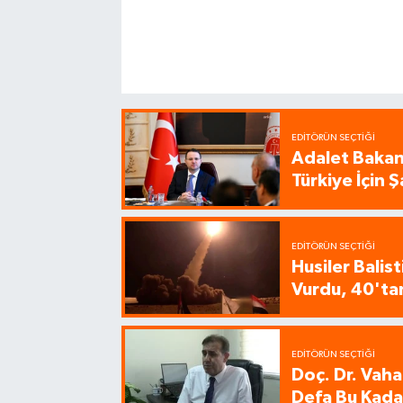
EDITÖRÜN SEÇTIĞI
Adalet Bakanı
Türkiye İçin
EDITÖRÜN SEÇTIĞI
Husiler Balis
Vurdu, 40'tan
EDITÖRÜN SEÇTIĞI
Doç. Dr. Vaha
Defa Bu Kadar