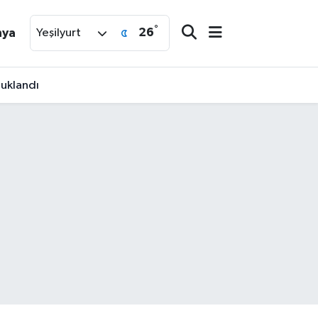
°
26
nya
Yeşilyurt
tuklandı