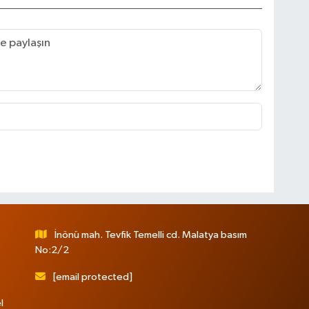
İnönü mah. Tevfik Temelli cd. Malatya basım
No:2/2
[email protected]
l