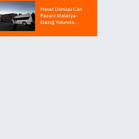
Milyonluk Tuzağı Polis
Hasat Dönüşü Can
Bozdu!
Pazarı! Malatya-
Elazığ Yolunda
Minibüs Tıra Çarptı: 18
Yaralı