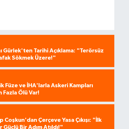
 Gürlek'ten Tarihi Açıklama: "Terörsüz
 Şafak Sökmek Üzere!"
tik Füze ve İHA'larla Askeri Kampları
 Fazla Ölü Var!
p Coşkun'dan Çerçeve Yasa Çıkışı: "İlk
 Güçlü Bir Adım Atıldı!"