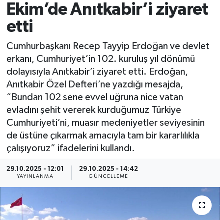
Ekim’de Anıtkabir’i ziyaret
Spor
etti
Yaşam
Cumhurbaşkanı Recep Tayyip Erdoğan ve devlet
erkanı, Cumhuriyet’in 102. kuruluş yıl dönümü
dolayısıyla Anıtkabir’i ziyaret etti. Erdoğan,
Anıtkabir Özel Defteri’ne yazdığı mesajda,
“Bundan 102 sene evvel uğruna nice vatan
evladını şehit vererek kurduğumuz Türkiye
Cumhuriyeti’ni, muasır medeniyetler seviyesinin
de üstüne çıkarmak amacıyla tam bir kararlılıkla
çalışıyoruz” ifadelerini kullandı.
29.10.2025 - 12:01
29.10.2025 - 14:42
YAYINLANMA
GÜNCELLEME