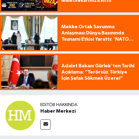
Milletvekili İmza Attı?
Mekke Ortak Savunma
Anlaşması Dünya Basınında
Tsunami Etkisi Yarattı: 'NATO
Tarzı Üçlü İttifak!'
Adalet Bakanı Gürlek'ten Tarihi
Açıklama: "Terörsüz Türkiye
İçin Şafak Sökmek Üzere!"
EDITÖR HAKKINDA
Haber Merkezi