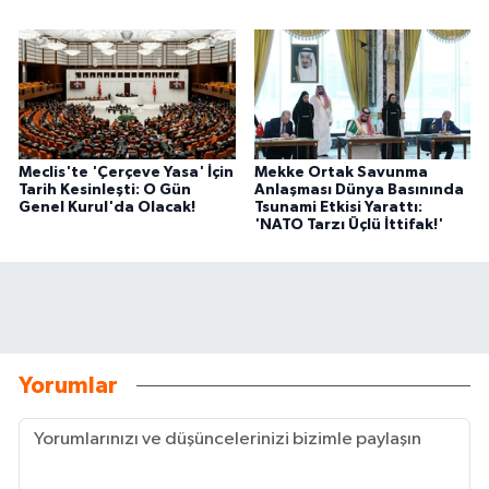
Meclis'te 'Çerçeve Yasa' İçin
Mekke Ortak Savunma
Tarih Kesinleşti: O Gün
Anlaşması Dünya Basınında
Genel Kurul'da Olacak!
Tsunami Etkisi Yarattı:
'NATO Tarzı Üçlü İttifak!'
Yorumlar