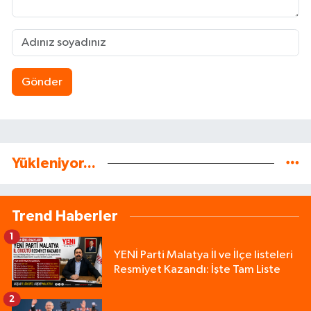
Gönder
Yükleniyor...
Trend Haberler
1
YENİ Parti Malatya İl ve İlçe listeleri
Resmiyet Kazandı: İşte Tam Liste
2