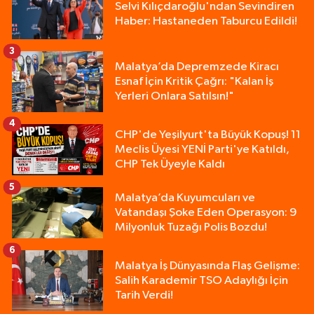
Selvi Kılıçdaroğlu'ndan Sevindiren
Haber: Hastaneden Taburcu Edildi!
3
Malatya’da Depremzede Kiracı
Esnaf İçin Kritik Çağrı: "Kalan İş
Yerleri Onlara Satılsın!"
4
CHP'de Yeşilyurt'ta Büyük Kopuş! 11
Meclis Üyesi YENİ Parti'ye Katıldı,
CHP Tek Üyeyle Kaldı
5
Malatya’da Kuyumcuları ve
Vatandaşı Şoke Eden Operasyon: 9
Milyonluk Tuzağı Polis Bozdu!
6
Malatya İş Dünyasında Flaş Gelişme:
Salih Karademir TSO Adaylığı İçin
Tarih Verdi!