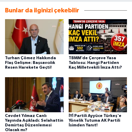
Bunlar da ilginizi çekebilir
Turhan Çömez Hakkında
TBMM’de Çerçeve Yasa
Flaş Gelişme: Başsavcılık
Tablosu: Hangi Partiden
Resen Harekete Geçti!
Kaç Milletvekili İmza Attı?
Cevdet Yılmaz Canlı
İYİ Partili Ayyüce Türkeş'e
Yayında Açıkladı: Selahattin
Yönelik Tutuma AK Partili
Demirtaş Düzenlemesi
İsimden Yanıt!
Olacak mı?