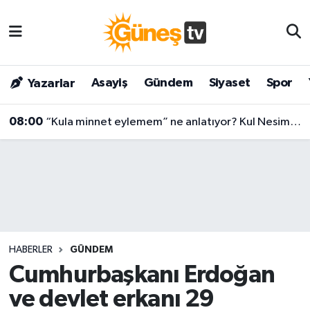
Asayiş
Malatya Nöbetçi Eczaneler
Asayiş
Gündem
Siyaset
Spor
Yazarlar
Bilim & Teknoloji
Malatya Hava Durumu
08:00
“Kula minnet eylemem” ne anlatıyor? Kul Nesimi’nin yüzyılları aşan mesajı
Dünya
Malatya Namaz Vakitleri
Eğitim
Malatya Trafik Yoğunluk Haritası
Gündem
Süper Lig Puan Durumu ve Fikstür
Kültür & Sanat
Tüm Manşetler
HABERLER
GÜNDEM
Magazin
Son Dakika Haberleri
Cumhurbaşkanı Erdoğan
ve devlet erkanı 29
Siyaset
Haber Arşivi