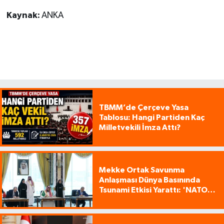
Kaynak:
ANKA
TBMM’de Çerçeve Yasa
Tablosu: Hangi Partiden Kaç
Milletvekili İmza Attı?
Mekke Ortak Savunma
Anlaşması Dünya Basınında
Tsunami Etkisi Yarattı: 'NATO
Tarzı Üçlü İttifak!'