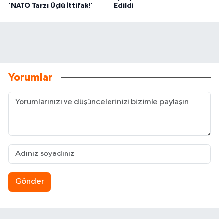
'NATO Tarzı Üçlü İttifak!'
Edildi
Yorumlar
Gönder