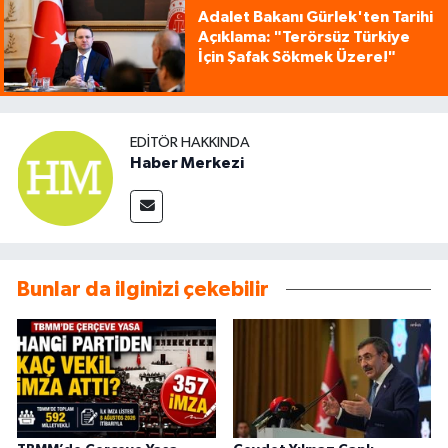
Adalet Bakanı Gürlek'ten Tarihi
Açıklama: "Terörsüz Türkiye
İçin Şafak Sökmek Üzere!"
EDITÖR HAKKINDA
Haber Merkezi
Bunlar da ilginizi çekebilir