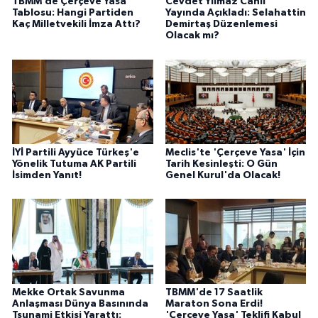
TBMM’de Çerçeve Yasa
Cevdet Yılmaz Canlı
Tablosu: Hangi Partiden
Yayında Açıkladı: Selahattin
Kaç Milletvekili İmza Attı?
Demirtaş Düzenlemesi
Olacak mı?
İYİ Partili Ayyüce Türkeş'e
Meclis'te 'Çerçeve Yasa' İçin
Yönelik Tutuma AK Partili
Tarih Kesinleşti: O Gün
İsimden Yanıt!
Genel Kurul'da Olacak!
Mekke Ortak Savunma
TBMM'de 17 Saatlik
Anlaşması Dünya Basınında
Maraton Sona Erdi!
Tsunami Etkisi Yarattı:
'Çerçeve Yasa' Teklifi Kabul