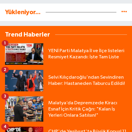
Yükleniyor...
Trend Haberler
1
YENİ Parti Malatya İl ve İlçe listeleri
Resmiyet Kazandı: İşte Tam Liste
2
Selvi Kılıçdaroğlu'ndan Sevindiren
Haber: Hastaneden Taburcu Edildi!
3
Malatya’da Depremzede Kiracı
Esnaf İçin Kritik Çağrı: "Kalan İş
Yerleri Onlara Satılsın!"
4
CHP'de Yeşilyurt'ta Büyük Kopuş! 11