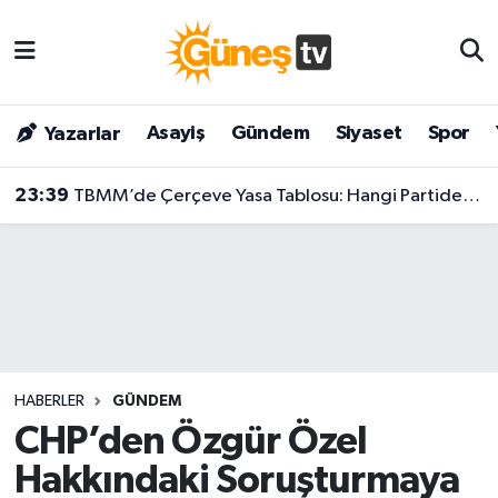
Asayiş
Malatya Nöbetçi Eczaneler
Asayiş
Gündem
Siyaset
Spor
Yazarlar
Bilim & Teknoloji
Malatya Hava Durumu
23:39
TBMM’de Çerçeve Yasa Tablosu: Hangi Partiden Kaç Milletvekili İmza Attı?
Dünya
Malatya Namaz Vakitleri
Eğitim
Malatya Trafik Yoğunluk Haritası
Gündem
Süper Lig Puan Durumu ve Fikstür
Kültür & Sanat
Tüm Manşetler
HABERLER
GÜNDEM
Magazin
Son Dakika Haberleri
CHP’den Özgür Özel
Hakkındaki Soruşturmaya
Siyaset
Haber Arşivi