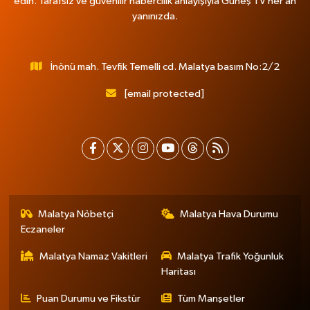
edin. Tarafsız ve güvenilir habercilik anlayışıyla Güneş TV her an
yanınızda.
İnönü mah. Tevfik Temelli cd. Malatya basım No:2/2
[email protected]
Malatya Nöbetçi
Malatya Hava Durumu
Eczaneler
Malatya Namaz Vakitleri
Malatya Trafik Yoğunluk
Haritası
Puan Durumu ve Fikstür
Tüm Manşetler