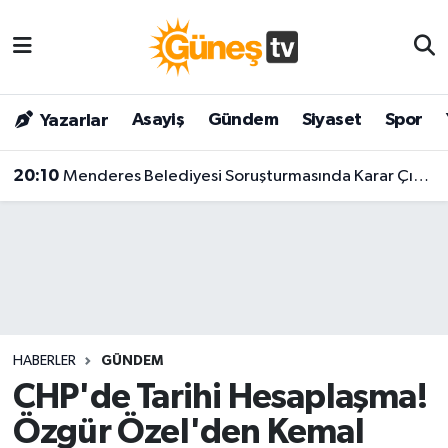
Asayiş
Malatya Nöbetçi Eczaneler
Asayiş
Gündem
Siyaset
Spor
Yazarlar
Bilim & Teknoloji
Malatya Hava Durumu
20:10
Menderes Belediyesi Soruşturmasında Karar Çıktı! Başkan Ve 9 Kişi Tutuklandı
Dünya
Malatya Namaz Vakitleri
Eğitim
Malatya Trafik Yoğunluk Haritası
Gündem
Süper Lig Puan Durumu ve Fikstür
Kültür & Sanat
Tüm Manşetler
HABERLER
GÜNDEM
Magazin
Son Dakika Haberleri
CHP'de Tarihi Hesaplaşma!
Özgür Özel'den Kemal
Siyaset
Haber Arşivi