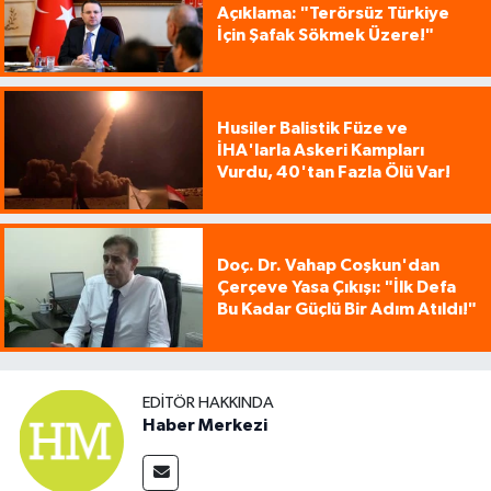
Açıklama: "Terörsüz Türkiye
İçin Şafak Sökmek Üzere!"
Husiler Balistik Füze ve
İHA'larla Askeri Kampları
Vurdu, 40'tan Fazla Ölü Var!
Doç. Dr. Vahap Coşkun'dan
Çerçeve Yasa Çıkışı: "İlk Defa
Bu Kadar Güçlü Bir Adım Atıldı!"
EDITÖR HAKKINDA
Haber Merkezi