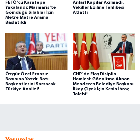
FETÖ'cü Karatepe
Anlar! Kapılar Açılmadı,
Yakalandı: Marmaris'te
Vekiller Ezilme Tehlikesi
Gömdüğü Silahlar İçin
Atlattı
Metre Metre Arama
Başlatıldı
Özgür Özel Fransız
CHP'de Flaş Disiplin
Basınına Yazdı: Batı
Hamlesi: Gözaltına Alınan
Başkentlerini Sarsacak
Menderes Belediye Başkanı
Türkiye Analizi!
İlkay Çiçek İçin Kesin İhraç
Talebi!
Yorumlar