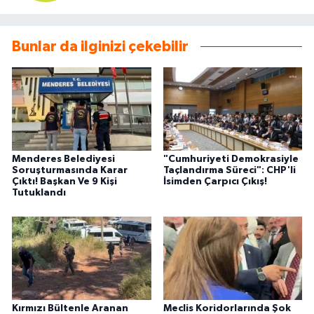
Bunlar da ilginizi çekebilir
Menderes Belediyesi
"Cumhuriyeti Demokrasiyle
Soruşturmasında Karar
Taçlandırma Süreci": CHP'li
Çıktı! Başkan Ve 9 Kişi
İsimden Çarpıcı Çıkış!
Tutuklandı
Kırmızı Bültenle Aranan
Meclis Koridorlarında Şok