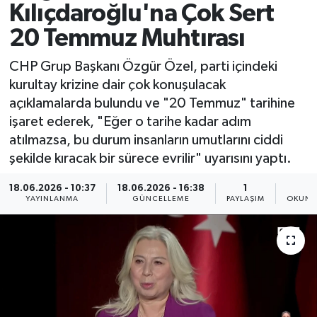
Kılıçdaroğlu'na Çok Sert
Spor
20 Temmuz Muhtırası
Yaşam
CHP Grup Başkanı Özgür Özel, parti içindeki
kurultay krizine dair çok konuşulacak
açıklamalarda bulundu ve "20 Temmuz" tarihine
işaret ederek, "Eğer o tarihe kadar adım
atılmazsa, bu durum insanların umutlarını ciddi
şekilde kıracak bir sürece evrilir" uyarısını yaptı.
18.06.2026 - 10:37
18.06.2026 - 16:38
1
2
YAYINLANMA
GÜNCELLEME
PAYLAŞIM
OKUNM