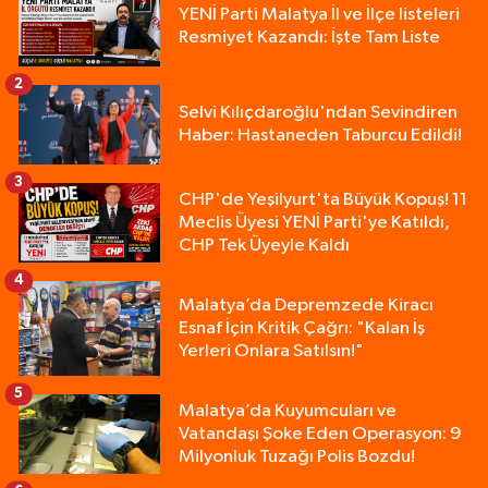
YENİ Parti Malatya İl ve İlçe listeleri
Resmiyet Kazandı: İşte Tam Liste
2
Selvi Kılıçdaroğlu'ndan Sevindiren
Haber: Hastaneden Taburcu Edildi!
3
CHP'de Yeşilyurt'ta Büyük Kopuş! 11
Meclis Üyesi YENİ Parti'ye Katıldı,
CHP Tek Üyeyle Kaldı
4
Malatya’da Depremzede Kiracı
Esnaf İçin Kritik Çağrı: "Kalan İş
Yerleri Onlara Satılsın!"
5
Malatya’da Kuyumcuları ve
Vatandaşı Şoke Eden Operasyon: 9
Milyonluk Tuzağı Polis Bozdu!