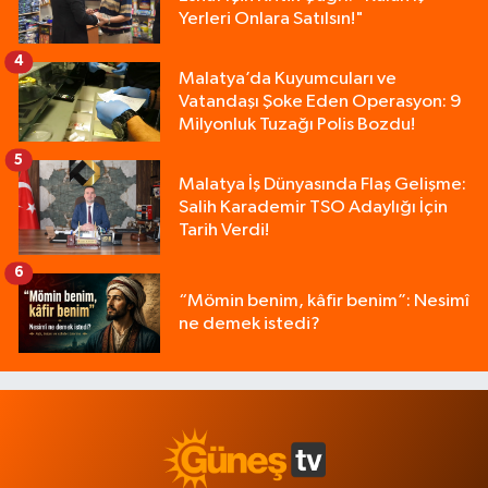
Yerleri Onlara Satılsın!"
4
Malatya’da Kuyumcuları ve
Vatandaşı Şoke Eden Operasyon: 9
Milyonluk Tuzağı Polis Bozdu!
5
Malatya İş Dünyasında Flaş Gelişme:
Salih Karademir TSO Adaylığı İçin
Tarih Verdi!
6
“Mömin benim, kâfir benim”: Nesimî
ne demek istedi?