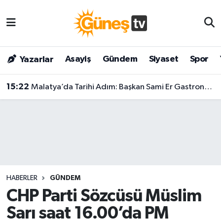
Asayiş
Malatya Nöbetçi Eczaneler
Asayiş
Gündem
Siyaset
Spor
Yazarlar
Bilim & Teknoloji
Malatya Hava Durumu
15:22
Malatya’da Tarihi Adım: Başkan Sami Er Gastronomi Sokağı’nda Dev Projeyi Açıkladı!
Dünya
Malatya Namaz Vakitleri
Eğitim
Malatya Trafik Yoğunluk Haritası
Gündem
Süper Lig Puan Durumu ve Fikstür
Kültür & Sanat
Tüm Manşetler
HABERLER
GÜNDEM
Magazin
Son Dakika Haberleri
CHP Parti Sözcüsü Müslim
Sarı saat 16.00’da PM
Siyaset
Haber Arşivi