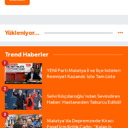
Yükleniyor...
Trend Haberler
1
YENİ Parti Malatya İl ve İlçe listeleri
Resmiyet Kazandı: İşte Tam Liste
2
Selvi Kılıçdaroğlu'ndan Sevindiren
Haber: Hastaneden Taburcu Edildi!
3
Malatya’da Depremzede Kiracı
Esnaf İçin Kritik Çağrı: "Kalan İş