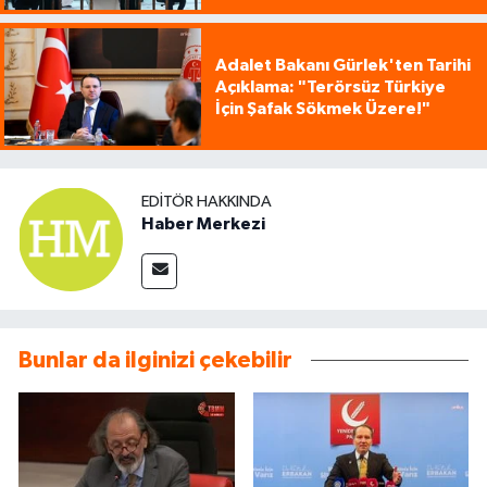
Adalet Bakanı Gürlek'ten Tarihi
Açıklama: "Terörsüz Türkiye
İçin Şafak Sökmek Üzere!"
EDITÖR HAKKINDA
Haber Merkezi
Bunlar da ilginizi çekebilir