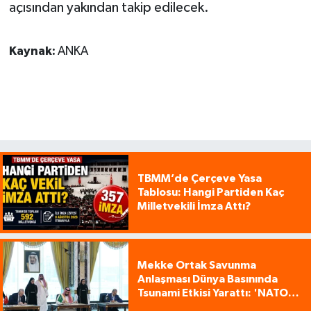
açısından yakından takip edilecek.
Kaynak:
ANKA
TBMM’de Çerçeve Yasa
Tablosu: Hangi Partiden Kaç
Milletvekili İmza Attı?
Mekke Ortak Savunma
Anlaşması Dünya Basınında
Tsunami Etkisi Yarattı: 'NATO
Tarzı Üçlü İttifak!'