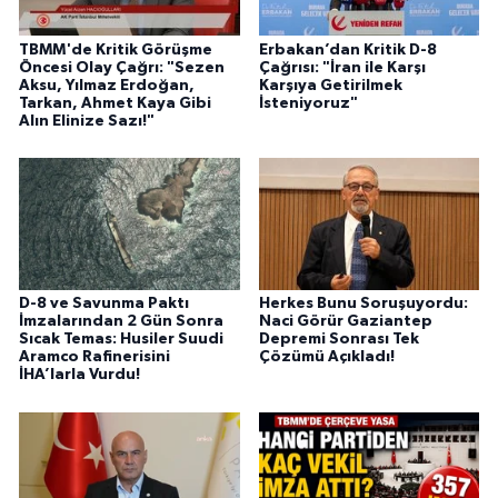
TBMM'de Kritik Görüşme
Erbakan’dan Kritik D-8
Öncesi Olay Çağrı: "Sezen
Çağrısı: "İran ile Karşı
Aksu, Yılmaz Erdoğan,
Karşıya Getirilmek
Tarkan, Ahmet Kaya Gibi
İsteniyoruz"
Alın Elinize Sazı!"
D-8 ve Savunma Paktı
Herkes Bunu Soruşuyordu:
İmzalarından 2 Gün Sonra
Naci Görür Gaziantep
Sıcak Temas: Husiler Suudi
Depremi Sonrası Tek
Aramco Rafinerisini
Çözümü Açıkladı!
İHA’larla Vurdu!