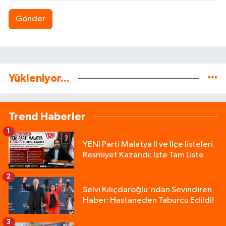
Gönder
Yükleniyor...
Trend Haberler
1
YENİ Parti Malatya İl ve İlçe listeleri
Resmiyet Kazandı: İşte Tam Liste
2
Selvi Kılıçdaroğlu'ndan Sevindiren
Haber: Hastaneden Taburcu Edildi!
3