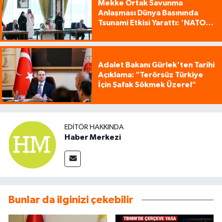
Mekke Ortak Savunma
Anlaşması Dünya Basınında
Tsunami Etkisi Yarattı: 'NATO
Tarzı Üçlü İttifak!'
Adalet Bakanı Gürlek'ten Tarihi
Açıklama: "Terörsüz Türkiye
İçin Şafak Sökmek Üzere!"
EDITÖR HAKKINDA
Haber Merkezi
Bunlar da ilginizi çekebilir