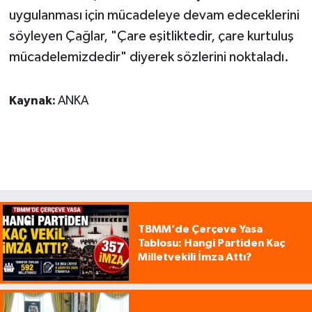
uygulanması için mücadeleye devam edeceklerini
söyleyen Çağlar, "Çare eşitliktedir, çare kurtuluş
mücadelemizdedir" diyerek sözlerini noktaladı.
Kaynak:
ANKA
TBMM’de Çerçeve Yasa
Tablosu: Hangi Partiden Kaç
Milletvekili İmza Attı?