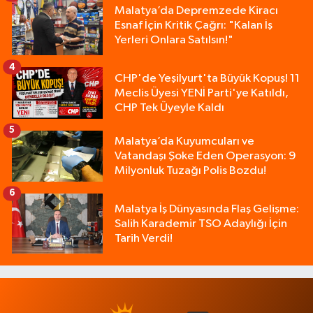
Malatya’da Depremzede Kiracı
Esnaf İçin Kritik Çağrı: "Kalan İş
Yerleri Onlara Satılsın!"
4
CHP'de Yeşilyurt'ta Büyük Kopuş! 11
Meclis Üyesi YENİ Parti'ye Katıldı,
CHP Tek Üyeyle Kaldı
5
Malatya’da Kuyumcuları ve
Vatandaşı Şoke Eden Operasyon: 9
Milyonluk Tuzağı Polis Bozdu!
6
Malatya İş Dünyasında Flaş Gelişme:
Salih Karademir TSO Adaylığı İçin
Tarih Verdi!