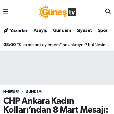
Asayiş
Malatya Nöbetçi Eczaneler
Asayiş
Gündem
Siyaset
Spor
Yazarlar
Bilim & Teknoloji
Malatya Hava Durumu
08:00
“Kula minnet eylemem” ne anlatıyor? Kul Nesimi’nin yüzyılları aşan mesajı
Dünya
Malatya Namaz Vakitleri
Eğitim
Malatya Trafik Yoğunluk Haritası
Gündem
Süper Lig Puan Durumu ve Fikstür
Kültür & Sanat
Tüm Manşetler
HABERLER
GÜNDEM
Magazin
Son Dakika Haberleri
CHP Ankara Kadın
Kolları’ndan 8 Mart Mesajı:
Siyaset
Haber Arşivi