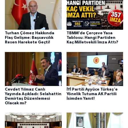
Turhan Çömez Hakkında
TBMM’de Çerçeve Yasa
Flaş Gelişme: Başsavcılık
Tablosu: Hangi Partiden
Resen Harekete Geçti!
Kaç Milletvekili İmza Attı?
Cevdet Yılmaz Canlı
İYİ Partili Ayyüce Türkeş'e
Yayında Açıkladı: Selahattin
Yönelik Tutuma AK Partili
Demirtaş Düzenlemesi
İsimden Yanıt!
Olacak mı?