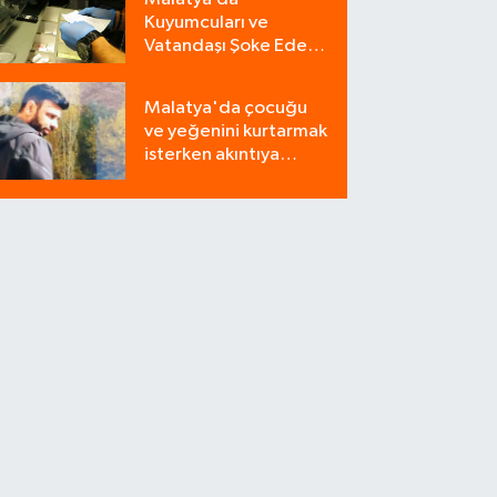
Kuyumcuları ve
Vatandaşı Şoke Eden
Operasyon: 9
Milyonluk Tuzağı Polis
Malatya'da çocuğu
Bozdu!
ve yeğenini kurtarmak
isterken akıntıya
kapılan bir kişi
yaşamını yitirdi