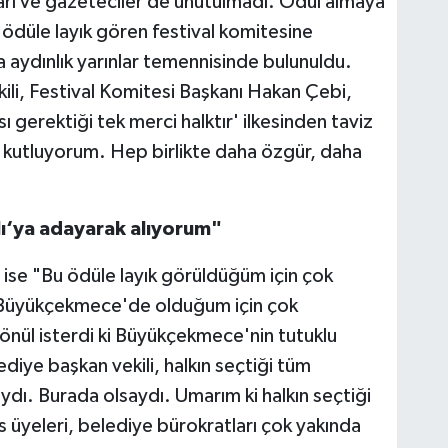
arı ve gazeteciler de unutulmadı. Ödül almaya
 ödüle layık gören festival komitesine
aydınlık yarınlar temennisinde bulunuldu.
i, Festival Komitesi Başkanı Hakan Çebi,
 gerektiği tek merci halktır' ilkesinden taviz
kutluyorum. Hep birlikte daha özgür, daha
ı‘ya adayarak alıyorum"
ı ise "Bu ödüle layık görüldüğüm için çok
 Büyükçekmece'de olduğum için çok
nül isterdi ki Büyükçekmece'nin tutuklu
iye başkan vekili, halkın seçtiği tüm
ydı. Burada olsaydı. Umarım ki halkın seçtiği
s üyeleri, belediye bürokratları çok yakında