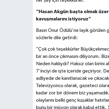
her şey için teşekkürler."
"Hasan Akgün başta olmak üzere
kavuşmalarını istiyoruz"
Basın Onur Ödülü'ne layık görülen 
sözlerle dile getirdi:
"Çok çok teşekkürler Büyükçekmece
bir an önce çıkmasını diliyorum. Biz
Neden haklıydı? Haksız olan birini 
7’inciyi de işte içeride geçiriyor. 
adliyede de kanıtlanacak ve çıkacak.
Televizyoncu olarak, gazeteci ola
kadar zor bir dönem biz yaşamadık. 
olaylarını belki genç kuşaklar hatırl
bunu bir misyon olarak kabul ettik.