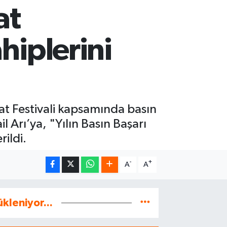
at
hiplerini
at Festivali kapsamında basın
l Arı’ya, "Yılın Basın Başarı
ildi.
-
+
A
A
ükleniyor...