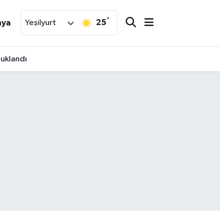
°
25
nya
Yeşilyurt
tuklandı