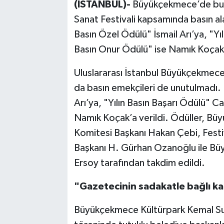
(İSTANBUL)-
Büyükçekmece’de bu yı
Sanat Festivali kapsamında basın alan
Basın Özel Ödülü" İsmail Arı’ya, "Yı
Basın Onur Ödülü" ise Namık Koçak’
Uluslararası İstanbul Büyükçekmece 
da basın emekçileri de unutulmadı. F
Arı’ya, "Yılın Basın Başarı Ödülü" C
Namık Koçak’a verildi. Ödüller, Bü
Komitesi Başkanı Hakan Çebi, Festi
Başkanı H. Gürhan Ozanoğlu ile Bü
Ersoy tarafından takdim edildi.
"Gazetecinin sadakatle bağlı kal
Büyükçekmece Kültürpark Kemal Sun