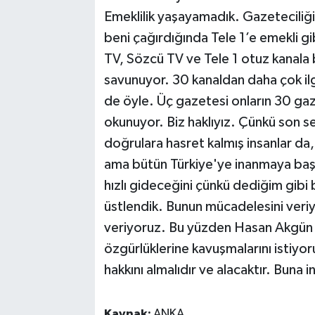
Emeklilik yaşayamadık. Gazeteciliğ
beni çağırdığında Tele 1’e emekli gi
TV, Sözcü TV ve Tele 1 otuz kanala b
savunuyor. 30 kanaldan daha çok il
de öyle. Üç gazetesi onların 30 ga
okunuyor. Biz haklıyız. Çünkü son s
doğrulara hasret kalmış insanlar d
ama bütün Türkiye'ye inanmaya başl
hızlı gideceğini çünkü dediğim gibi 
üstlendik. Bunun mücadelesini veri
veriyoruz. Bu yüzden Hasan Akgün 
özgürlüklerine kavuşmalarını istiyo
hakkını almalıdır ve alacaktır. Buna 
Kaynak:
ANKA