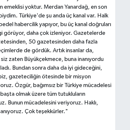
in emeklisi yoktur. Merdan Yanardağ, en son
biydim. Türkiye'de şu anda üç kanal var. Halk
edel habercilik yapıyor, bu üç kanal doğruları
gi görüyor, daha çok izleniyor. Gazetelerde
zetesinden, 50 gazetesinden daha fazla
eçimlerde de gördük. Artık insanlar da,
a, siz zaten Büyükçekmece, buna inanıyordu
adı. Bundan sonra daha da iyi gideceğini,
biz, gazeteciliğin ötesinde bir misyon
yoruz. Özgür, bağımsız bir Türkiye mücadelesi
başta olmak üzere tüm tutukluların
ruz. Bunun mücadelesini veriyoruz. Haklı,
inanıyoruz. Çok teşekkürler."