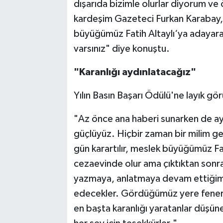
dışarıda bizimle olurlar diyorum v
kardeşim Gazeteci Furkan Karabay,
büyüğümüz Fatih Altaylı‘ya adayarak
varsınız" diye konuştu.
"Karanlığı aydınlatacağız"
Yılın Basın Başarı Ödülü'ne layık g
"Az önce ana haberi sunarken de ayn
güçlüyüz. Hiçbir zaman bir milim ge
gün karartılır, meslek büyüğümüz Fa
cezaevinde olur ama çıktıktan sonra
yazmaya, anlatmaya devam ettiğimi
edecekler. Gördüğümüz yere fener t
en başta karanlığı yaratanlar düşün