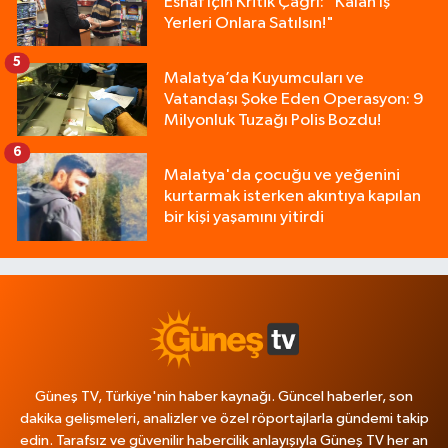
Esnaf İçin Kritik Çağrı: "Kalan İş
Yerleri Onlara Satılsın!"
5
Malatya’da Kuyumcuları ve
Vatandaşı Şoke Eden Operasyon: 9
Milyonluk Tuzağı Polis Bozdu!
6
Malatya'da çocuğu ve yeğenini
kurtarmak isterken akıntıya kapılan
bir kişi yaşamını yitirdi
Güneş TV, Türkiye'nin haber kaynağı. Güncel haberler, son
dakika gelişmeleri, analizler ve özel röportajlarla gündemi takip
edin. Tarafsız ve güvenilir habercilik anlayışıyla Güneş TV her an