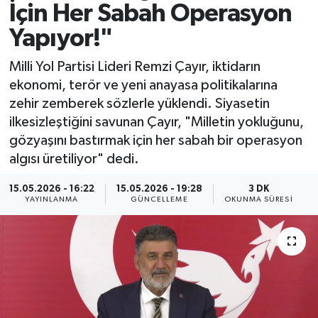
İçin Her Sabah Operasyon
Spor
Yapıyor!"
Yaşam
Milli Yol Partisi Lideri Remzi Çayır, iktidarın
ekonomi, terör ve yeni anayasa politikalarına
zehir zemberek sözlerle yüklendi. Siyasetin
ilkesizleştiğini savunan Çayır, "Milletin yokluğunu,
gözyaşını bastırmak için her sabah bir operasyon
algısı üretiliyor" dedi.
15.05.2026 - 16:22
15.05.2026 - 19:28
3 DK
YAYINLANMA
GÜNCELLEME
OKUNMA SÜRESI