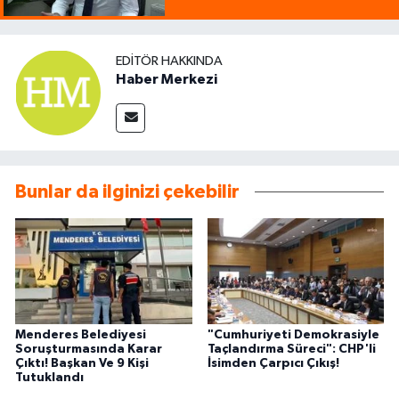
EDITÖR HAKKINDA
Haber Merkezi
Bunlar da ilginizi çekebilir
Menderes Belediyesi
"Cumhuriyeti Demokrasiyle
Soruşturmasında Karar
Taçlandırma Süreci": CHP'li
Çıktı! Başkan Ve 9 Kişi
İsimden Çarpıcı Çıkış!
Tutuklandı