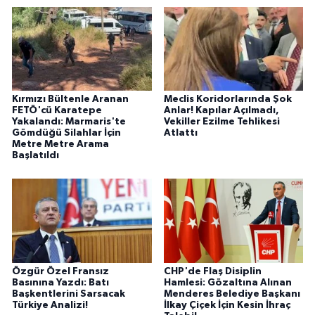
Kırmızı Bültenle Aranan
Meclis Koridorlarında Şok
FETÖ'cü Karatepe
Anlar! Kapılar Açılmadı,
Yakalandı: Marmaris'te
Vekiller Ezilme Tehlikesi
Gömdüğü Silahlar İçin
Atlattı
Metre Metre Arama
Başlatıldı
Özgür Özel Fransız
CHP'de Flaş Disiplin
Basınına Yazdı: Batı
Hamlesi: Gözaltına Alınan
Başkentlerini Sarsacak
Menderes Belediye Başkanı
Türkiye Analizi!
İlkay Çiçek İçin Kesin İhraç