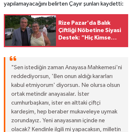
yapılamayacağını belirten Çayır şunları kaydetti:
Rize Pazar'da Balık
Çiftliği Nöbetine Siyasi
Destek: "Hiç Kimse
Vatandaştan Daha
Kıymetli Değildir!"
"Sen istediğin zaman Anayasa Mahkemesi'ni
reddediyorsun, 'Ben onun aldığı kararları
kabul etmiyorum' diyorsun. Ne olursa olsun
ortak metindir anayasalar. İster
cumhurbaşkanı, ister en alttaki çiftçi
kardeşim, hep beraber mukaveleye uymak
zorundayız. Yeni anayasanın içinde ne
olacak? Kendinle ilgili mi yapacaksın, milletin