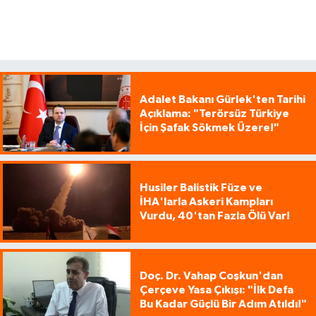
Adalet Bakanı Gürlek'ten Tarihi
Açıklama: "Terörsüz Türkiye
İçin Şafak Sökmek Üzere!"
Husiler Balistik Füze ve
İHA'larla Askeri Kampları
Vurdu, 40'tan Fazla Ölü Var!
Doç. Dr. Vahap Coşkun'dan
Çerçeve Yasa Çıkışı: "İlk Defa
Bu Kadar Güçlü Bir Adım Atıldı!"