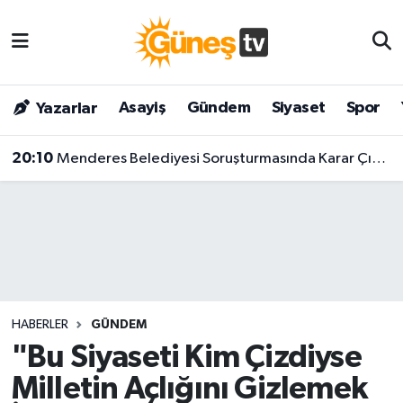
Asayiş
Malatya Nöbetçi Eczaneler
Asayiş
Gündem
Siyaset
Spor
Yazarlar
Bilim & Teknoloji
Malatya Hava Durumu
20:10
Menderes Belediyesi Soruşturmasında Karar Çıktı! Başkan Ve 9 Kişi Tutuklandı
Dünya
Malatya Namaz Vakitleri
Eğitim
Malatya Trafik Yoğunluk Haritası
Gündem
Süper Lig Puan Durumu ve Fikstür
Kültür & Sanat
Tüm Manşetler
HABERLER
GÜNDEM
Magazin
Son Dakika Haberleri
"Bu Siyaseti Kim Çizdiyse
Milletin Açlığını Gizlemek
Siyaset
Haber Arşivi