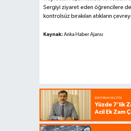
Sergiyi ziyaret eden öğrencilere der
kontrolsüz bırakılan atıkların çevreye
Kaynak:
Anka Haber Ajansı
EDITÖRÜN SEÇTIĞI
Yüzde 7'lik Z
Acil Ek Zam Ç