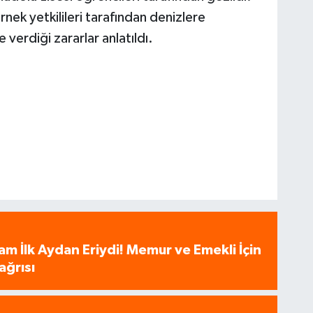
nek yetkilileri tarafından denizlere
 verdiği zararlar anlatıldı.
am İlk Aydan Eriydi! Memur ve Emekli İçin
ağrısı