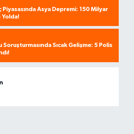
aç Piyasasında Asya Depremi: 150 Milyar
 Yolda!
u Soruşturmasında Sıcak Gelişme: 5 Polis
ndı!
n