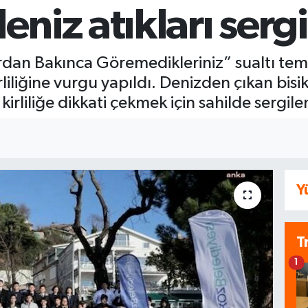
niz atıkları serg
n Bakınca Göremedikleriniz” sualtı temizli
iliğine vurgu yapıldı. Denizden çıkan bisikl
irliliğe dikkati çekmek için sahilde sergile
Y
T
1