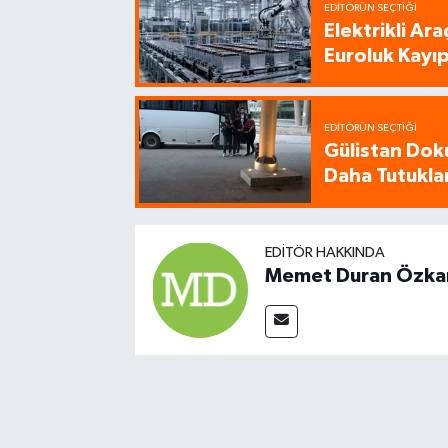
EDITÖRÜN SEÇTIĞI
Elektrikli Ar
Euroluk Kayıp
EDITÖRÜN SEÇTIĞI
Gülistan Dok
Daha Tutukla
EDITÖR HAKKINDA
Memet Duran Özka