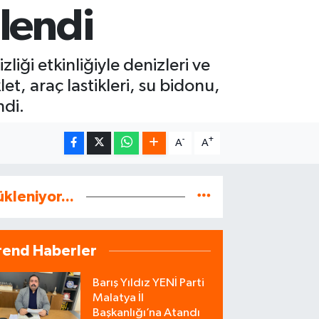
ilendi
ği etkinliğiyle denizleri ve
et, araç lastikleri, su bidonu,
ndi.
-
+
A
A
ükleniyor...
rend Haberler
Barış Yıldız YENİ Parti
Malatya İl
Başkanlığı’na Atandı