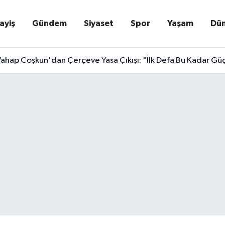
ayiş
Gündem
Siyaset
Spor
Yaşam
Dü
Vahap Coşkun'dan Çerçeve Yasa Çıkışı: "İlk Defa Bu Kadar Güçl