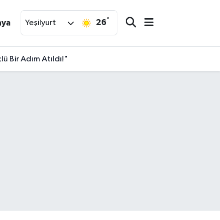
°
26
nya
Yeşilyurt
ü Bir Adım Atıldı!"