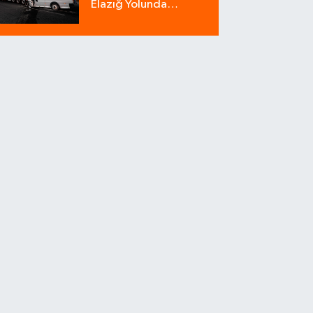
Elazığ Yolunda
Minibüs Tıra Çarptı: 18
Yaralı