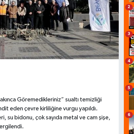
2
3
4
5
ınca Göremedikleriniz” sualtı temizliği
hdit eden çevre kirliliğine vurgu yapıldı.
6
leri, su bidonu, çok sayıda metal ve cam şişe,
sergilendi.