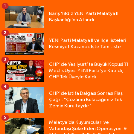
1
Barış Yıldız YENİ Parti Malatya İl
Başkanlığı’na Atandı
2
YENİ Parti Malatya İl ve İlçe listeleri
Resmiyet Kazandı: İşte Tam Liste
3
CHP'de Yeşilyurt'ta Büyük Kopuş! 11
Meclis Üyesi YENİ Parti'ye Katıldı,
CHP Tek Üyeyle Kaldı
4
CHP'de İstifa Dalgası Sonrası Flaş
Çağrı: "Çözümü Bulacağımız Tek
Zemin Kurultaydır"
5
Malatya’da Kuyumcuları ve
Vatandaşı Şoke Eden Operasyon: 9