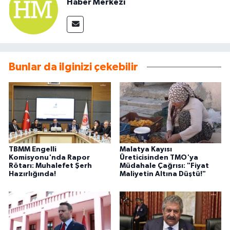
Haber Merkezi
Bunlar da ilginizi çekebilir
TBMM Engelli
Malatya Kayısı
Komisyonu'nda Rapor
Üreticisinden TMO'ya
Rötarı: Muhalefet Şerh
Müdahale Çağrısı: "Fiyat
Hazırlığında!
Maliyetin Altına Düştü!"