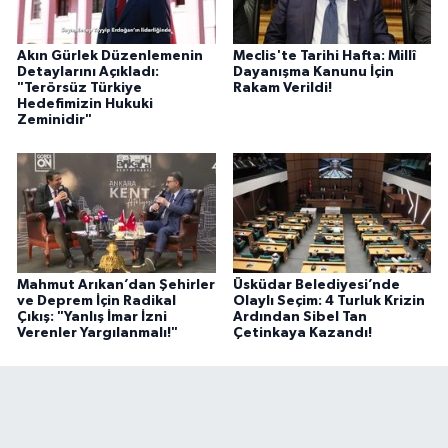
Akın Gürlek Düzenlemenin
Meclis'te Tarihi Hafta: Millî
Detaylarını Açıkladı:
Dayanışma Kanunu İçin
"Terörsüz Türkiye
Rakam Verildi!
Hedefimizin Hukuki
Zeminidir"
Mahmut Arıkan’dan Şehirler
Üsküdar Belediyesi’nde
ve Deprem İçin Radikal
Olaylı Seçim: 4 Turluk Krizin
Çıkış: "Yanlış İmar İzni
Ardından Sibel Tan
Verenler Yargılanmalı!"
Çetinkaya Kazandı!