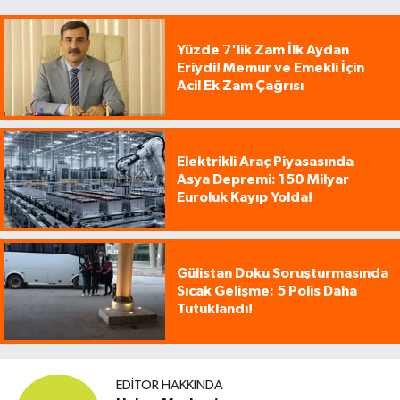
Yüzde 7'lik Zam İlk Aydan
Eriydi! Memur ve Emekli İçin
Acil Ek Zam Çağrısı
Elektrikli Araç Piyasasında
Asya Depremi: 150 Milyar
Euroluk Kayıp Yolda!
Gülistan Doku Soruşturmasında
Sıcak Gelişme: 5 Polis Daha
Tutuklandı!
EDITÖR HAKKINDA