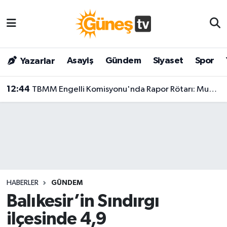
Asayiş
Malatya Nöbetçi Eczaneler
Asayiş
Gündem
Siyaset
Spor
Yazarlar
Bilim & Teknoloji
Malatya Hava Durumu
12:44
TBMM Engelli Komisyonu'nda Rapor Rötarı: Muhalefet Şerh Hazırlığında!
Dünya
Malatya Namaz Vakitleri
Eğitim
Malatya Trafik Yoğunluk Haritası
Gündem
Süper Lig Puan Durumu ve Fikstür
Kültür & Sanat
Tüm Manşetler
HABERLER
GÜNDEM
Magazin
Son Dakika Haberleri
Balıkesir’in Sındırgı
ilçesinde 4,9
Siyaset
Haber Arşivi