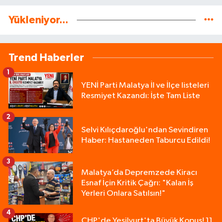
Yükleniyor...
Trend Haberler
1
YENİ Parti Malatya İl ve İlçe listeleri
Resmiyet Kazandı: İşte Tam Liste
2
Selvi Kılıçdaroğlu'ndan Sevindiren
Haber: Hastaneden Taburcu Edildi!
3
Malatya’da Depremzede Kiracı
Esnaf İçin Kritik Çağrı: "Kalan İş
Yerleri Onlara Satılsın!"
4
CHP'de Yeşilyurt'ta Büyük Kopuş! 11