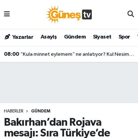
Asayiş
Malatya Nöbetçi Eczaneler
Asayiş
Gündem
Siyaset
Spor
Yazarlar
Bilim & Teknoloji
Malatya Hava Durumu
08:00
“Kula minnet eylemem” ne anlatıyor? Kul Nesimi’nin yüzyılları aşan mesajı
Dünya
Malatya Namaz Vakitleri
Eğitim
Malatya Trafik Yoğunluk Haritası
Gündem
Süper Lig Puan Durumu ve Fikstür
Kültür & Sanat
Tüm Manşetler
HABERLER
GÜNDEM
Magazin
Son Dakika Haberleri
Bakırhan’dan Rojava
mesajı: Sıra Türkiye’de
Siyaset
Haber Arşivi