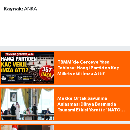
Kaynak:
ANKA
TBMM’de Çerçeve Yasa
Tablosu: Hangi Partiden Kaç
Milletvekili İmza Attı?
Mekke Ortak Savunma
Anlaşması Dünya Basınında
Tsunami Etkisi Yarattı: 'NATO
Tarzı Üçlü İttifak!'