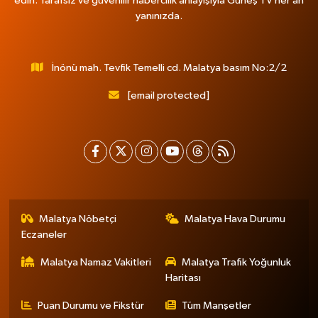
edin. Tarafsız ve güvenilir habercilik anlayışıyla Güneş TV her an
yanınızda.
İnönü mah. Tevfik Temelli cd. Malatya basım No:2/2
[email protected]
Malatya Nöbetçi
Malatya Hava Durumu
Eczaneler
Malatya Namaz Vakitleri
Malatya Trafik Yoğunluk
Haritası
Puan Durumu ve Fikstür
Tüm Manşetler