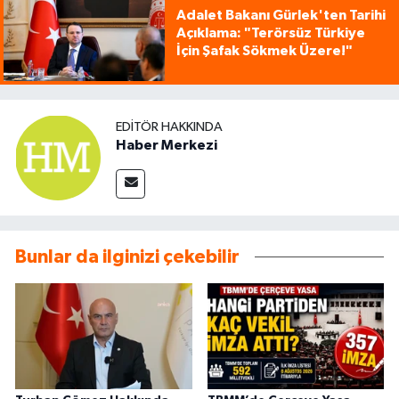
Adalet Bakanı Gürlek'ten Tarihi
Açıklama: "Terörsüz Türkiye
İçin Şafak Sökmek Üzere!"
EDITÖR HAKKINDA
Haber Merkezi
Bunlar da ilginizi çekebilir