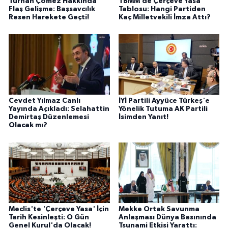
Turhan Çömez Hakkında
TBMM’de Çerçeve Yasa
Flaş Gelişme: Başsavcılık
Tablosu: Hangi Partiden
Resen Harekete Geçti!
Kaç Milletvekili İmza Attı?
Cevdet Yılmaz Canlı
İYİ Partili Ayyüce Türkeş'e
Yayında Açıkladı: Selahattin
Yönelik Tutuma AK Partili
Demirtaş Düzenlemesi
İsimden Yanıt!
Olacak mı?
Meclis'te 'Çerçeve Yasa' İçin
Mekke Ortak Savunma
Tarih Kesinleşti: O Gün
Anlaşması Dünya Basınında
Genel Kurul'da Olacak!
Tsunami Etkisi Yarattı: