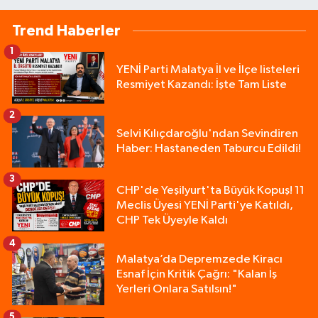
Trend Haberler
1
YENİ Parti Malatya İl ve İlçe listeleri
Resmiyet Kazandı: İşte Tam Liste
2
Selvi Kılıçdaroğlu'ndan Sevindiren
Haber: Hastaneden Taburcu Edildi!
3
CHP'de Yeşilyurt'ta Büyük Kopuş! 11
Meclis Üyesi YENİ Parti'ye Katıldı,
CHP Tek Üyeyle Kaldı
4
Malatya’da Depremzede Kiracı
Esnaf İçin Kritik Çağrı: "Kalan İş
Yerleri Onlara Satılsın!"
5