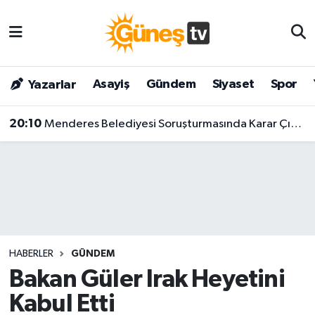
Asayiş
Malatya Nöbetçi Eczaneler
Asayiş
Gündem
Siyaset
Spor
Yazarlar
Bilim & Teknoloji
Malatya Hava Durumu
20:10
Menderes Belediyesi Soruşturmasında Karar Çıktı! Başkan Ve 9 Kişi Tutuklandı
Dünya
Malatya Namaz Vakitleri
Eğitim
Malatya Trafik Yoğunluk Haritası
Gündem
Süper Lig Puan Durumu ve Fikstür
Kültür & Sanat
Tüm Manşetler
HABERLER
GÜNDEM
Magazin
Son Dakika Haberleri
Bakan Güler Irak Heyetini
Kabul Etti
Siyaset
Haber Arşivi