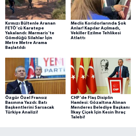
Kırmızı Bültenle Aranan
Meclis Koridorlarında Şok
FETÖ'cü Karatepe
Anlar! Kapılar Açılmadı,
Yakalandı: Marmaris'te
Vekiller Ezilme Tehlikesi
Gömdüğü Silahlar İçin
Atlattı
Metre Metre Arama
Başlatıldı
Özgür Özel Fransız
CHP'de Flaş Disiplin
Basınına Yazdı: Batı
Hamlesi: Gözaltına Alınan
Başkentlerini Sarsacak
Menderes Belediye Başkanı
Türkiye Analizi!
İlkay Çiçek İçin Kesin İhraç
Talebi!