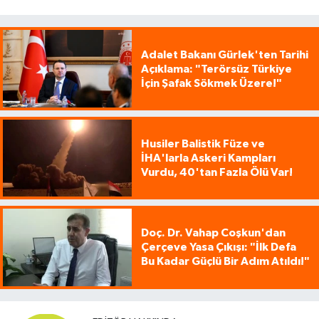
Adalet Bakanı Gürlek'ten Tarihi
Açıklama: "Terörsüz Türkiye
İçin Şafak Sökmek Üzere!"
Husiler Balistik Füze ve
İHA'larla Askeri Kampları
Vurdu, 40'tan Fazla Ölü Var!
Doç. Dr. Vahap Coşkun'dan
Çerçeve Yasa Çıkışı: "İlk Defa
Bu Kadar Güçlü Bir Adım Atıldı!"