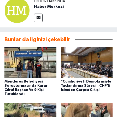
EDITÖR HAKKINDA
Haber Merkezi
Bunlar da ilginizi çekebilir
Menderes Belediyesi
"Cumhuriyeti Demokrasiyle
Soruşturmasında Karar
Taçlandırma Süreci": CHP'li
Çıktı! Başkan Ve 9 Kişi
İsimden Çarpıcı Çıkış!
Tutuklandı