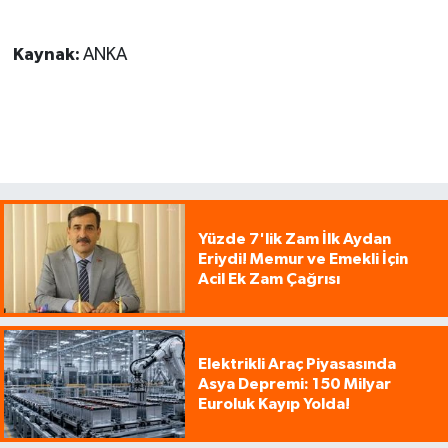
Kaynak:
ANKA
Yüzde 7'lik Zam İlk Aydan
Eriydi! Memur ve Emekli İçin
Acil Ek Zam Çağrısı
Elektrikli Araç Piyasasında
Asya Depremi: 150 Milyar
Euroluk Kayıp Yolda!