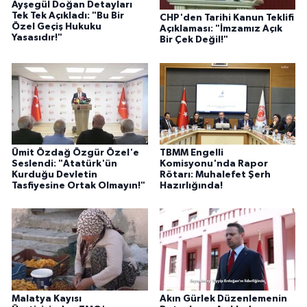
Ayşegül Doğan Detayları
Tek Tek Açıkladı: "Bu Bir
CHP'den Tarihi Kanun Teklifi
Özel Geçiş Hukuku
Açıklaması: "İmzamız Açık
Yasasıdır!"
Bir Çek Değil!"
Ümit Özdağ Özgür Özel'e
TBMM Engelli
Seslendi: "Atatürk'ün
Komisyonu'nda Rapor
Kurduğu Devletin
Rötarı: Muhalefet Şerh
Tasfiyesine Ortak Olmayın!"
Hazırlığında!
Malatya Kayısı
Akın Gürlek Düzenlemenin