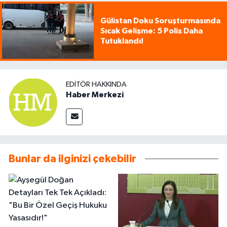
Gülistan Doku Soruşturmasında
Sıcak Gelişme: 5 Polis Daha
Tutuklandı!
EDITÖR HAKKINDA
Haber Merkezi
Bunlar da ilginizi çekebilir