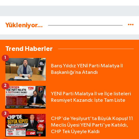
Yükleniyor...
Trend Haberler
1
Barış Yıldız YENİ Parti Malatya İl
Başkanlığı’na Atandı
2
YENİ Parti Malatya İl ve İlçe listeleri
Resmiyet Kazandı: İşte Tam Liste
3
CHP'de Yeşilyurt'ta Büyük Kopuş! 11
Meclis Üyesi YENİ Parti'ye Katıldı,
CHP Tek Üyeyle Kaldı