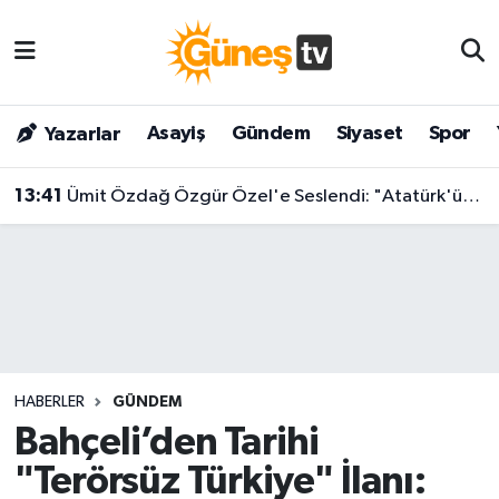
Asayiş
Malatya Nöbetçi Eczaneler
Asayiş
Gündem
Siyaset
Spor
Yazarlar
Bilim & Teknoloji
Malatya Hava Durumu
13:41
Ümit Özdağ Özgür Özel'e Seslendi: "Atatürk'ün Kurduğu Devletin Tasfiyesine Ortak Olmayın!"
Dünya
Malatya Namaz Vakitleri
Eğitim
Malatya Trafik Yoğunluk Haritası
Gündem
Süper Lig Puan Durumu ve Fikstür
Kültür & Sanat
Tüm Manşetler
HABERLER
GÜNDEM
Magazin
Son Dakika Haberleri
Bahçeli’den Tarihi
"Terörsüz Türkiye" İlanı:
Siyaset
Haber Arşivi