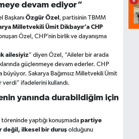
6
ümeye devam ediyor”
el Başkanı
Özgür Özel
, partisinin TBMM
rya Milletvekili Ümit Dikbayır’a CHP
konuşan Özel, CHP’nin birlik ve dayanışma
k ailesiyiz
” diyen Özel, “Aileler bir arada
tıklarında güçlenmeye devam ederler. CHP
ha büyüyor. Sakarya Bağımsız Milletvekili Ümit
erdi” ifadelerini kullandı.
nin yanında durabildiğim için
et töreninde yaptığı konuşmada
partiye
 değil, ilkesel bir duruş
olduğunu