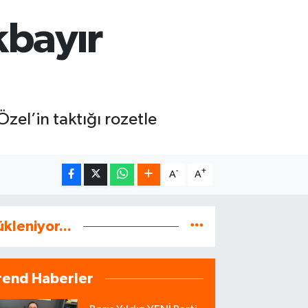
kbayır
zel’in taktığı rozetle
-
+
A
A
ükleniyor...
rend Haberler