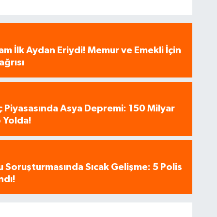
am İlk Aydan Eriydi! Memur ve Emekli İçin
ağrısı
aç Piyasasında Asya Depremi: 150 Milyar
 Yolda!
u Soruşturmasında Sıcak Gelişme: 5 Polis
ndı!