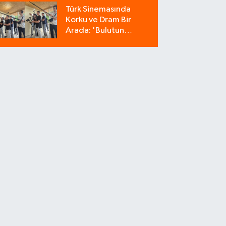
Milyonluk Tuzağı Polis
Türk Sinemasında
Bozdu!
Korku ve Dram Bir
Arada: 'Bulutun
Azabı' Filminin
Çekimleri Amasya'da
Sürüyor