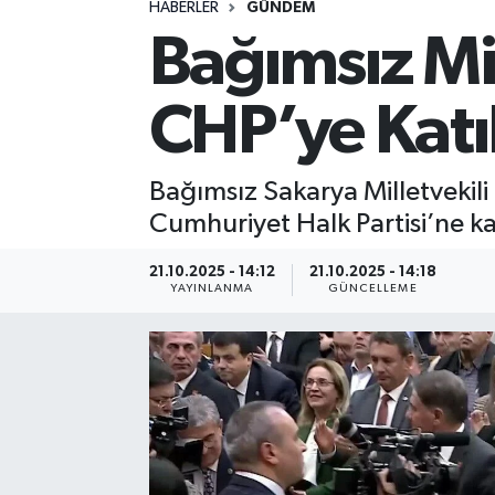
HABERLER
GÜNDEM
Bağımsız Mil
Spor
Yaşam
CHP’ye Katı
Bağımsız Sakarya Milletvekili
Cumhuriyet Halk Partisi’ne kat
21.10.2025 - 14:12
21.10.2025 - 14:18
YAYINLANMA
GÜNCELLEME