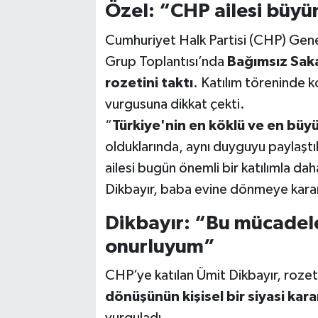
Özel: “CHP ailesi büy
Cumhuriyet Halk Partisi (CHP) Gen
Grup Toplantısı’nda
Bağımsız Saka
rozetini taktı
. Katılım töreninde 
vurgusuna dikkat çekti.
“
Türkiye'nin en köklü ve en büyü
olduklarında, aynı duyguyu paylaş
ailesi bugün önemli bir katılımla da
Dikbayır, baba evine dönmeye karar v
Dikbayır: “Bu mücadele
onurluyum”
CHP’ye katılan Ümit Dikbayır, roz
dönüşünün kişisel bir siyasi karar