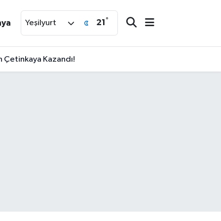
°
21
nya
Yeşilyurt
an Çetinkaya Kazandı!