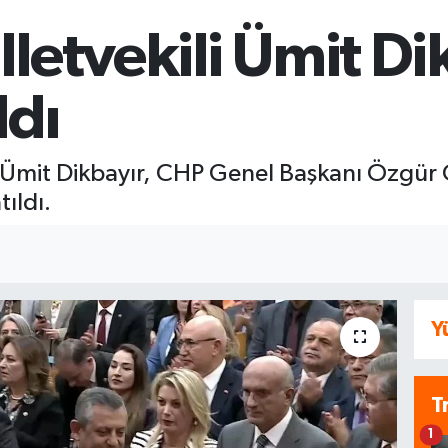
letvekili Ümit Di
ldı
 Ümit Dikbayır, CHP Genel Başkanı Özgür Ö
ıldı.
Y
T
1