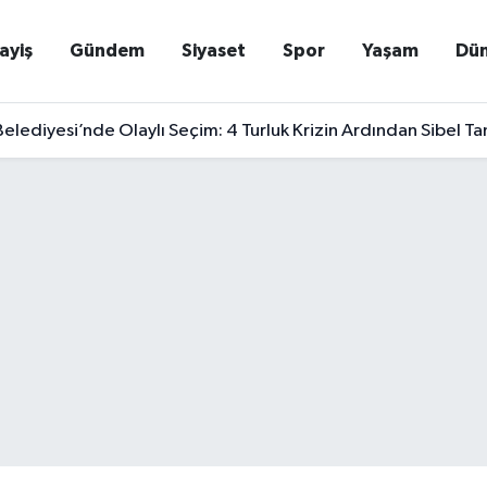
ayiş
Gündem
Siyaset
Spor
Yaşam
Dü
elediyesi’nde Olaylı Seçim: 4 Turluk Krizin Ardından Sibel T