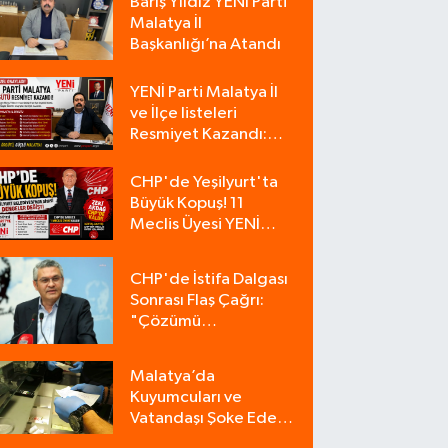
Barış Yıldız YENİ Parti
Malatya İl
Başkanlığı’na Atandı
YENİ Parti Malatya İl
ve İlçe listeleri
Resmiyet Kazandı:
İşte Tam Liste
CHP'de Yeşilyurt'ta
Büyük Kopuş! 11
Meclis Üyesi YENİ
Parti'ye Katıldı, CHP
Tek Üyeyle Kaldı
CHP'de İstifa Dalgası
Sonrası Flaş Çağrı:
"Çözümü
Bulacağımız Tek
Zemin Kurultaydır"
Malatya’da
Kuyumcuları ve
Vatandaşı Şoke Eden
Operasyon: 9