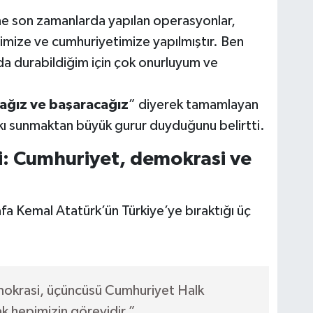
’ne son zamanlarda yapılan operasyonlar,
simize ve cumhuriyetimize yapılmıştır. Ben
da durabildiğim için çok onurluyum ve
cağız ve başaracağız
” diyerek tamamlayan
tkı sunmaktan büyük gurur duyduğunu belirtti.
i: Cumhuriyet, demokrasi ve
a Kemal Atatürk’ün Türkiye’ye bıraktığı üç
demokrasi, üçüncüsü Cumhuriyet Halk
ak hepimizin görevidir.”