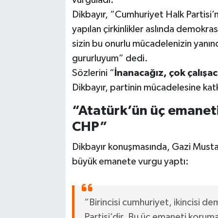
vurguladı.
Dikbayır, “Cumhuriyet Halk Partisi
yapılan çirkinlikler aslında demokra
sizin bu onurlu mücadelenizin yanın
gururluyum” dedi.
Sözlerini “
İnanacağız, çok çalışa
Dikbayır, partinin mücadelesine ka
“Atatürk’ün üç emanet
CHP”
Dikbayır konuşmasında, Gazi Mustaf
büyük emanete vurgu yaptı:
“Birincisi cumhuriyet, ikincisi 
Partisi’dir. Bu üç emaneti korum