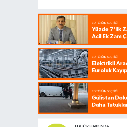
EDITÖRÜN SEÇTIĞI
Yüzde 7'lik Z
Acil Ek Zam Ç
EDITÖRÜN SEÇTIĞI
Elektrikli Ar
Euroluk Kayıp
EDITÖRÜN SEÇTIĞI
Gülistan Dok
Daha Tutukla
EDITÖR HAKKINDA