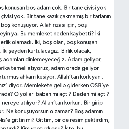
 konuşan boş adam çok. Bir tane çivisi yok
ivisi yok. Bir tane kazık çakmamış bir tarlanın
oş konuşuyor. Allah rızası için, boş
eyin ya. Bu memleket neden kaybetti? İki
berlik olamadı. İki, boş olan, boş konuşan
 İki şeyden kurtulacağız. Birlik olacak,
ş adamları dinlemeyeceğiz. Adam geliyor,
brika temeli atıyoruz, adam orada geliyor
turmuş ahkam kesiyor. Allah’tan kork yani.
nız’ diyor. Memlekete gelip giderken OSB’ye
orada? O yolları baban mı açtı? Deden mi açtı?
nereye atılıyor? Allah’tan korkun. Bir girip
yor. Ne konuşuyorsun o zaman? Boş adamın
is’e gittin mi? Gittim, bir de resim çektirdim,
aptırdı? Kim yaptırdı onu? İşte, bu