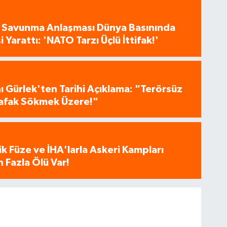
 Savunma Anlaşması Dünya Basınında
 Yarattı: 'NATO Tarzı Üçlü İttifak!'
 Gürlek'ten Tarihi Açıklama: "Terörsüz
 Şafak Sökmek Üzere!"
tik Füze ve İHA'larla Askeri Kampları
 Fazla Ölü Var!