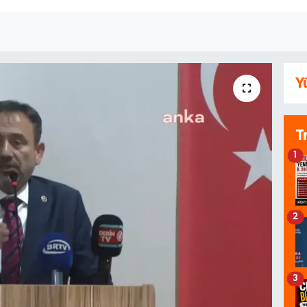
Y
T
1
2
3