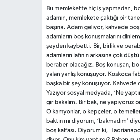
Bu memlekette hiç iş yapmadan, boş
adamın, memlekete çaktığı bir tane ç
başına. Adam geliyor, kahvede boş b
adamların boş konuşmalarını dinlem
şeyden kaybetti. Bir, birlik ve bera
adamların lafının arkasına çok düştü.
beraber olacağız. Boş konuşan, bo
yalan yanlış konuşuyor. Koskoca fa
başka bir şey konuşuyor. Kahvede o
Yazıyor sosyal medyada, ‘Ne yaptı
gir bakalım. Bir bak, ne yapıyoruz 
O kamyonlar, o kepçeler, o temeller 
baktın mı diyorum, ‘bakmadım’ di
boş kalfası. Diyorum ki, Hadrianapol
diyor. Onu kim yaptırdı? Baban mı y