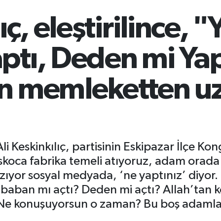
ç, eleştirilince, "Y
ptı, Deden mi Yap
ın memleketten u
Ali Keskinkılıç, partisinin Eskipazar İlçe K
oskoca fabrika temeli atıyoruz, adam orada 
zıyor sosyal medyada, ‘ne yaptınız’ diyor
 baban mı açtı? Deden mi açtı? Allah’tan ko
Ne konuşuyorsun o zaman? Bu boş adamlar