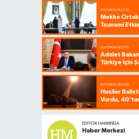
EDITÖRÜN SEÇTIĞI
Mekke Ortak
Tsunami Etkisi
EDITÖRÜN SEÇTIĞI
Adalet Bakanı
Türkiye İçin
EDITÖRÜN SEÇTIĞI
Husiler Balis
Vurdu, 40'tan
EDITÖR HAKKINDA
Haber Merkezi