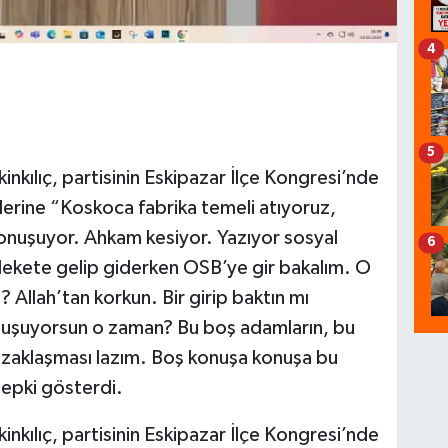
4
5
kinkılıç, partisinin Eskipazar İlçe Kongresi’nde
ilerine “Koskoca fabrika temeli atıyoruz,
onuşuyor. Ahkam kesiyor. Yazıyor sosyal
6
ekete gelip giderken OSB’ye gir bakalım. O
 Allah’tan korkun. Bir girip baktın mı
uşuyorsun o zaman? Bu boş adamların, bu
zaklaşması lazım. Boş konuşa konuşa bu
tepki gösterdi.
kinkılıç, partisinin Eskipazar İlçe Kongresi’nde