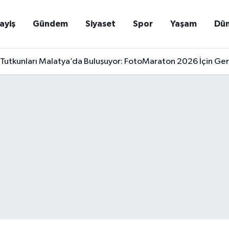
ayiş
Gündem
Siyaset
Spor
Yaşam
Dü
Tutkunları Malatya’da Buluşuyor: FotoMaraton 2026 İçin Geri