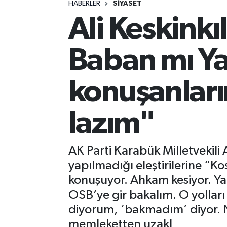
HABERLER
SIYASET
Ali Keskinkılı
Spor
Yaşam
Baban mı Ya
konuşanlar
lazım"
AK Parti Karabük Milletvekili 
yapılmadığı eleştirilerine “K
konuşuyor. Ahkam kesiyor. Ya
OSB’ye gir bakalım. O yolları
diyorum, ‘bakmadım’ diyor. 
memleketten uzakl