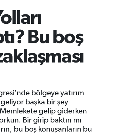
olları
tı? Bu boş
zaklaşması
ongresi’nde bölgeye yatırım
geliyor başka bir şey
. Memlekete gelip giderken
rkun. Bir girip baktın mı
ın, bu boş konuşanların bu