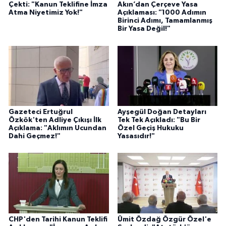
Çekti: "Kanun Teklifine İmza
Akın’dan Çerçeve Yasa
Atma Niyetimiz Yok!"
Açıklaması: "1000 Adımın
Birinci Adımı, Tamamlanmış
Bir Yasa Değil!"
Gazeteci Ertuğrul
Ayşegül Doğan Detayları
Özkök'ten Adliye Çıkışı İlk
Tek Tek Açıkladı: "Bu Bir
Açıklama: "Aklımın Ucundan
Özel Geçiş Hukuku
Dahi Geçmez!"
Yasasıdır!"
CHP'den Tarihi Kanun Teklifi
Ümit Özdağ Özgür Özel'e