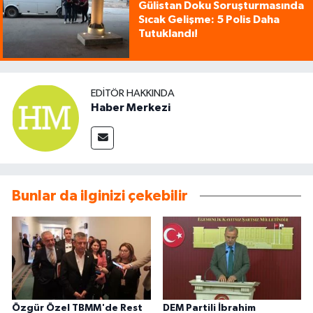
Gülistan Doku Soruşturmasında
Sıcak Gelişme: 5 Polis Daha
Tutuklandı!
EDITÖR HAKKINDA
Haber Merkezi
Bunlar da ilginizi çekebilir
Özgür Özel TBMM'de Rest
DEM Partili İbrahim