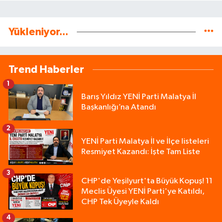
Yükleniyor...
Trend Haberler
1
Barış Yıldız YENİ Parti Malatya İl
Başkanlığı’na Atandı
2
YENİ Parti Malatya İl ve İlçe listeleri
Resmiyet Kazandı: İşte Tam Liste
3
CHP'de Yeşilyurt'ta Büyük Kopuş! 11
Meclis Üyesi YENİ Parti'ye Katıldı,
CHP Tek Üyeyle Kaldı
4