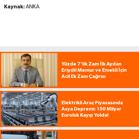
Kaynak:
ANKA
Yüzde 7'lik Zam İlk Aydan
Eriydi! Memur ve Emekli İçin
Acil Ek Zam Çağrısı
Elektrikli Araç Piyasasında
Asya Depremi: 150 Milyar
Euroluk Kayıp Yolda!