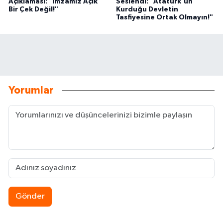
Açıklaması: "İmzamız Açık
Seslendi: "Atatürk'ün
Bir Çek Değil!"
Kurduğu Devletin
Tasfiyesine Ortak Olmayın!"
Yorumlar
Gönder