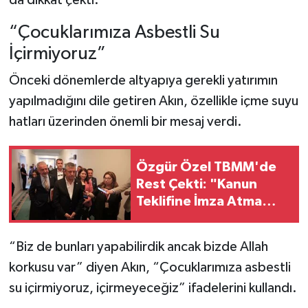
“Çocuklarımıza Asbestli Su
İçirmiyoruz”
Önceki dönemlerde altyapıya gerekli yatırımın
yapılmadığını dile getiren Akın, özellikle içme suyu
hatları üzerinden önemli bir mesaj verdi.
Özgür Özel TBMM'de
Rest Çekti: "Kanun
Teklifine İmza Atma
Niyetimiz Yok!"
“Biz de bunları yapabilirdik ancak bizde Allah
korkusu var” diyen Akın, “Çocuklarımıza asbestli
su içirmiyoruz, içirmeyeceğiz” ifadelerini kullandı.