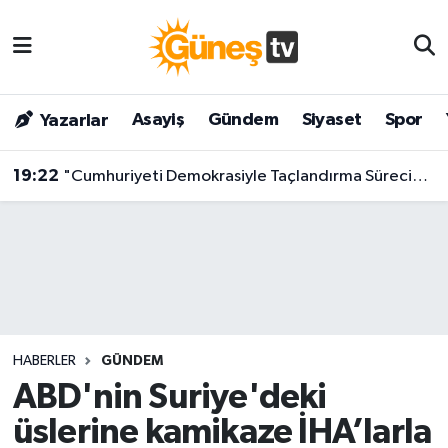
Asayiş
Malatya Nöbetçi Eczaneler
Asayiş
Gündem
Siyaset
Spor
Yazarlar
Bilim & Teknoloji
Malatya Hava Durumu
19:22
"Cumhuriyeti Demokrasiyle Taçlandırma Süreci": CHP'li İsimden Çarpıcı Çıkış!
Dünya
Malatya Namaz Vakitleri
Eğitim
Malatya Trafik Yoğunluk Haritası
Gündem
Süper Lig Puan Durumu ve Fikstür
Kültür & Sanat
Tüm Manşetler
HABERLER
GÜNDEM
Magazin
Son Dakika Haberleri
ABD'nin Suriye'deki
üslerine kamikaze İHA’larla
Siyaset
Haber Arşivi