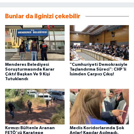
Bunlar da ilginizi çekebilir
Menderes Belediyesi
"Cumhuriyeti Demokrasiyle
Soruşturmasında Karar
Taçlandırma Süreci": CHP'li
Çıktı! Başkan Ve 9 Kişi
İsimden Çarpıcı Çıkış!
Tutuklandı
Kırmızı Bültenle Aranan
Meclis Koridorlarında Şok
FETÖ'cü Karatepe
Anlar! Kapılar Açılmadı,