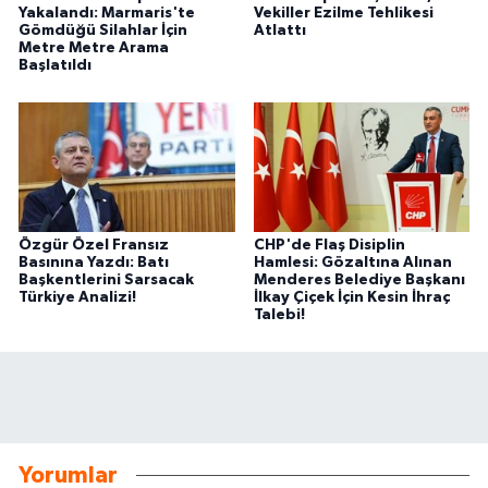
Yakalandı: Marmaris'te
Vekiller Ezilme Tehlikesi
Gömdüğü Silahlar İçin
Atlattı
Metre Metre Arama
Başlatıldı
Özgür Özel Fransız
CHP'de Flaş Disiplin
Basınına Yazdı: Batı
Hamlesi: Gözaltına Alınan
Başkentlerini Sarsacak
Menderes Belediye Başkanı
Türkiye Analizi!
İlkay Çiçek İçin Kesin İhraç
Talebi!
Yorumlar