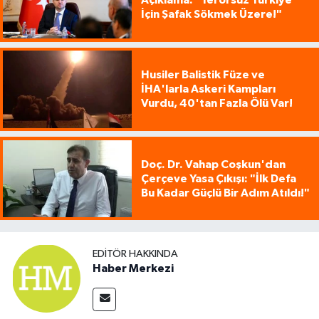
Açıklama: "Terörsüz Türkiye
İçin Şafak Sökmek Üzere!"
Husiler Balistik Füze ve
İHA'larla Askeri Kampları
Vurdu, 40'tan Fazla Ölü Var!
Doç. Dr. Vahap Coşkun'dan
Çerçeve Yasa Çıkışı: "İlk Defa
Bu Kadar Güçlü Bir Adım Atıldı!"
EDITÖR HAKKINDA
Haber Merkezi