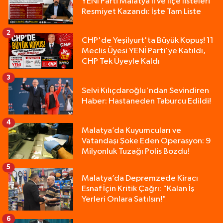
YENİ Parti Malatya İl ve İlçe listeleri
Resmiyet Kazandı: İşte Tam Liste
2
CHP'de Yeşilyurt'ta Büyük Kopuş! 11
Meclis Üyesi YENİ Parti'ye Katıldı,
CHP Tek Üyeyle Kaldı
3
Selvi Kılıçdaroğlu'ndan Sevindiren
Haber: Hastaneden Taburcu Edildi!
4
Malatya’da Kuyumcuları ve
Vatandaşı Şoke Eden Operasyon: 9
Milyonluk Tuzağı Polis Bozdu!
5
Malatya’da Depremzede Kiracı
Esnaf İçin Kritik Çağrı: "Kalan İş
Yerleri Onlara Satılsın!"
6