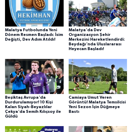
Malatya Futbolunda Yeni
Malatya'da Dev
Dönem Resmen Başladı: İsim
Organizasyon Şehir
Değişti, Dev Adım Atıldı!
Merkezini Hareketlendirdi:
Beydağı'nda Uluslararası
Heyecan Başladı!
Beşiktaş Avrupa'da
Camiaya Umut Veren
Durdurulamıyor! 10 Kişi
Görüntü! Malatya Temsilcisi
Kalan Siyah-Beyazlılar
Yeni Sezon İçin Düğmeye
Çekya'da Semih Kılıçsoy ile
Bastı
Güldü