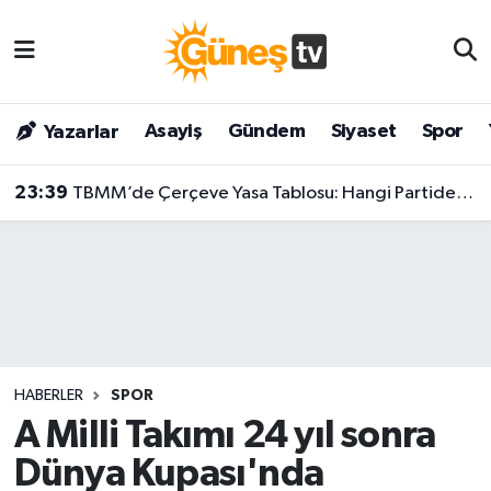
Asayiş
Malatya Nöbetçi Eczaneler
Asayiş
Gündem
Siyaset
Spor
Yazarlar
Bilim & Teknoloji
Malatya Hava Durumu
23:39
TBMM’de Çerçeve Yasa Tablosu: Hangi Partiden Kaç Milletvekili İmza Attı?
Dünya
Malatya Namaz Vakitleri
Eğitim
Malatya Trafik Yoğunluk Haritası
Gündem
Süper Lig Puan Durumu ve Fikstür
Kültür & Sanat
Tüm Manşetler
HABERLER
SPOR
Magazin
Son Dakika Haberleri
A Milli Takımı 24 yıl sonra
Dünya Kupası'nda
Siyaset
Haber Arşivi