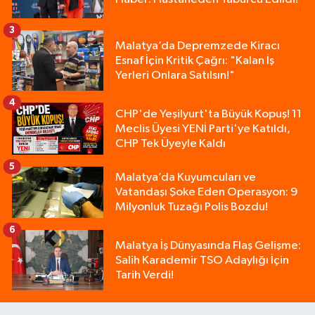
3
Malatya’da Depremzede Kiracı
Esnaf İçin Kritik Çağrı: "Kalan İş
Yerleri Onlara Satılsın!"
4
CHP'de Yeşilyurt'ta Büyük Kopuş! 11
Meclis Üyesi YENİ Parti'ye Katıldı,
CHP Tek Üyeyle Kaldı
5
Malatya’da Kuyumcuları ve
Vatandaşı Şoke Eden Operasyon: 9
Milyonluk Tuzağı Polis Bozdu!
6
Malatya İş Dünyasında Flaş Gelişme:
Salih Karademir TSO Adaylığı İçin
Tarih Verdi!