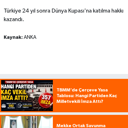
Türkiye 24 yıl sonra Dünya Kupası'na katılma hakkı
kazandı.
Kaynak:
ANKA
TBMM’de Çerçeve Yasa
Tablosu: Hangi Partiden Kaç
Milletvekili İmza Attı?
Mekke Ortak Savunma