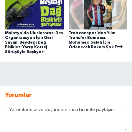
Malatya’da Uluslararası Dev
Trabzonspor'dan Yılın
Organizasyon İçin Geri
Transfer Bombası:
Sayım: Beydağı Dağ
Mohamed Salah İçin
Bisikleti Yarışı Kortej
Ödenecek Rakam Şok Etti!
Sürüşüyle Başlıyor!
Yorumlar