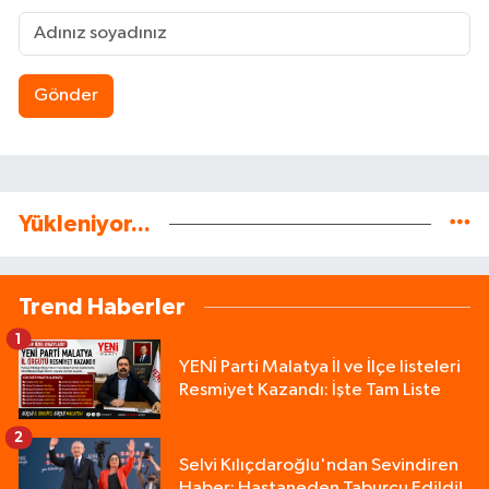
Gönder
Yükleniyor...
Trend Haberler
1
YENİ Parti Malatya İl ve İlçe listeleri
Resmiyet Kazandı: İşte Tam Liste
2
Selvi Kılıçdaroğlu'ndan Sevindiren
Haber: Hastaneden Taburcu Edildi!