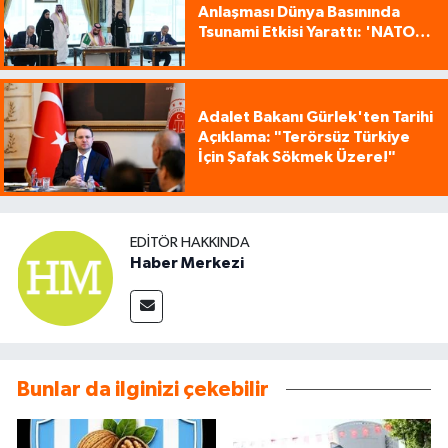
Anlaşması Dünya Basınında
Tsunami Etkisi Yarattı: 'NATO
Tarzı Üçlü İttifak!'
Adalet Bakanı Gürlek'ten Tarihi
Açıklama: "Terörsüz Türkiye
İçin Şafak Sökmek Üzere!"
EDITÖR HAKKINDA
Haber Merkezi
Bunlar da ilginizi çekebilir