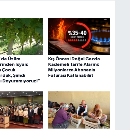
r'de Üzüm
Kış Öncesi Doğal Gazda
erinden İsyan:
Kademeli Tarife Alarmı:
n Çocuk
Milyonlarca Abonenin
rduk, Şimdi
Faturası Katlanabilir!
ı Doyuramıyoruz!"