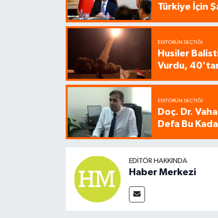
Türkiye İçin
EDITÖRÜN SEÇTIĞI
Husiler Balis
Vurdu, 40'tan
EDITÖRÜN SEÇTIĞI
Doç. Dr. Vaha
Defa Bu Kadar
EDITÖR HAKKINDA
Haber Merkezi