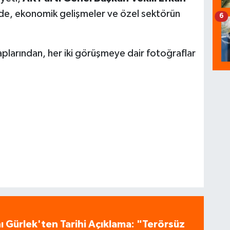
ede, ekonomik gelişmeler ve özel sektörün
6
larından, her iki görüşmeye dair fotoğraflar
 Gürlek'ten Tarihi Açıklama: "Terörsüz