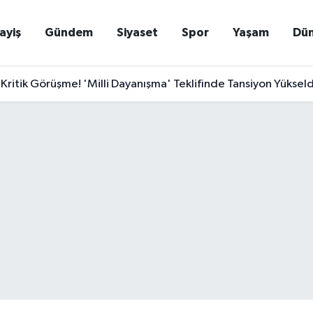
ayiş
Gündem
Siyaset
Spor
Yaşam
Dü
Kritik Görüşme! 'Milli Dayanışma' Teklifinde Tansiyon Yükseldi: P