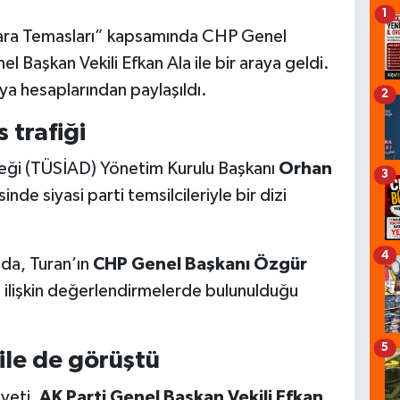
1
ara Temasları” kapsamında CHP Genel
 Başkan Vekili Efkan Ala ile bir araya geldi.
a hesaplarından paylaşıldı.
2
trafiği
erneği (TÜSİAD) Yönetim Kurulu Başkanı
Orhan
3
de siyasi parti temsilcileriyle bir dizi
4
da, Turan’ın
CHP Genel Başkanı Özgür
e ilişkin değerlendirmelerde bulunulduğu
5
ile de görüştü
yeti,
AK Parti Genel Başkan Vekili Efkan