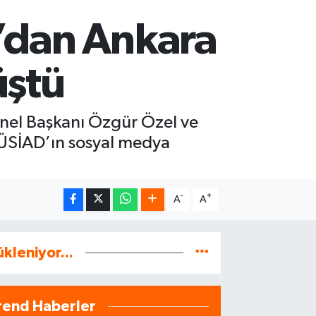
’dan Ankara
üştü
el Başkanı Özgür Özel ve
 TÜSİAD’ın sosyal medya
-
+
A
A
ükleniyor...
rend Haberler