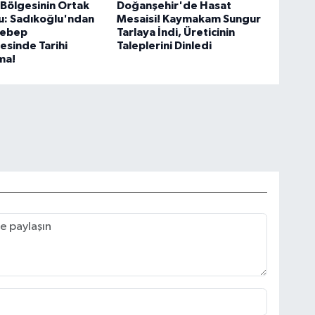
Bölgesinin Ortak
Doğanşehir'de Hasat
u: Sadıkoğlu'ndan
Mesaisi! Kaymakam Sungur
Sebep
Tarlaya İndi, Üreticinin
sinde Tarihi
Taleplerini Dinledi
ma!