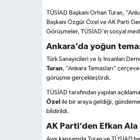
TÜSİAD Başkanı Orhan Turan, “Ank
Başkanı Özgür Özel ve AK Parti Genel
Görüşmeler, TÜSİAD’ın sosyal medy
Ankara’da yoğun temas 
Türk Sanayicileri ve İş İnsanları D
Turan
, “Ankara Temasları” çerçevesin
görüşme gerçekleştirdi.
TÜSİAD tarafından yapılan açıklama
Özel
ile bir araya geldiği, gündem
bildirildi.
AK Parti’den Efkan Ala 
Aynı kapsamda Turan ve TÜSİAD he