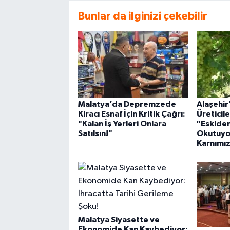
Bunlar da ilginizi çekebilir
Malatya’da Depremzede
Alaşehi
Kiracı Esnaf İçin Kritik Çağrı:
Üreticil
"Kalan İş Yerleri Onlara
"Eskide
Satılsın!"
Okutuyo
Karnımız
Malatya Siyasette ve
Ekonomide Kan Kaybediyor: