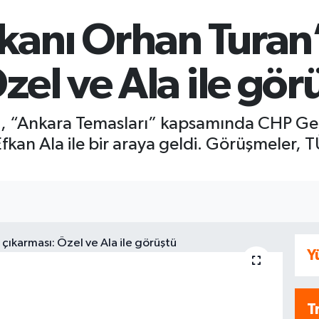
kanı Orhan Turan
zel ve Ala ile gör
, “Ankara Temasları” kapsamında CHP Gen
Efkan Ala ile bir araya geldi. Görüşmeler,
Y
T