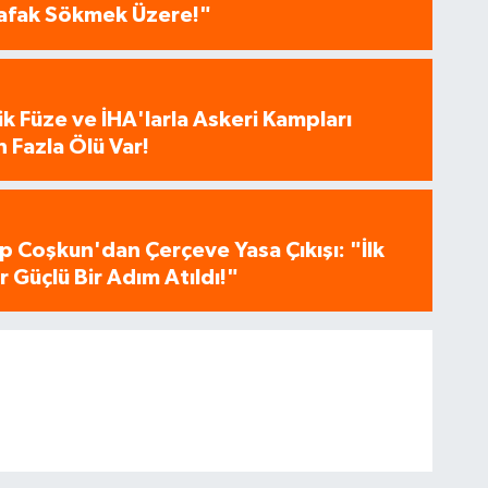
 Şafak Sökmek Üzere!"
tik Füze ve İHA'larla Askeri Kampları
 Fazla Ölü Var!
p Coşkun'dan Çerçeve Yasa Çıkışı: "İlk
 Güçlü Bir Adım Atıldı!"