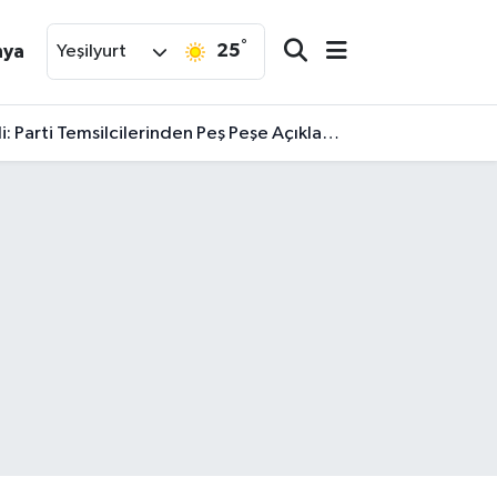
°
25
nya
Yeşilyurt
arti Temsilcilerinden Peş Peşe Açıklamalar