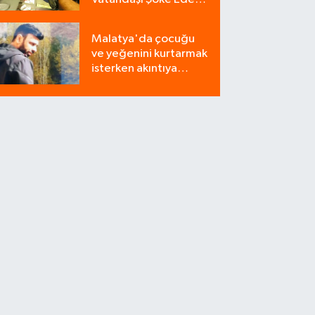
Operasyon: 9
Milyonluk Tuzağı Polis
Malatya'da çocuğu
Bozdu!
ve yeğenini kurtarmak
isterken akıntıya
kapılan bir kişi
yaşamını yitirdi