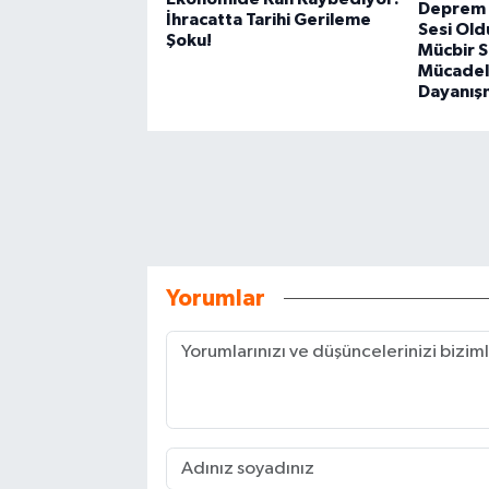
Deprem 
İhracatta Tarihi Gerileme
Sesi Old
Şoku!
Mücbir 
Mücadele
Dayanış
Yorumlar