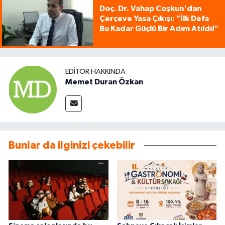
Doç. Dr. Vahap Coşkun'dan
Çerçeve Yasa Çıkışı: "İlk Defa
Bu Kadar Güçlü Bir Adım Atıldı!"
EDITÖR HAKKINDA
Memet Duran Özkan
Bunlar da ilginizi çekebilir