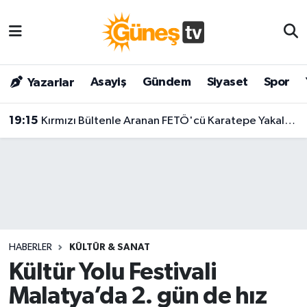
Asayiş
Malatya Nöbetçi Eczaneler
Asayiş
Gündem
Siyaset
Spor
Yazarlar
Bilim & Teknoloji
Malatya Hava Durumu
19:15
Kırmızı Bültenle Aranan FETÖ'cü Karatepe Yakalandı: Marmaris'te Gömdüğü Silahlar İçin Metre Metre Arama Başlatıldı
Dünya
Malatya Namaz Vakitleri
Eğitim
Malatya Trafik Yoğunluk Haritası
Gündem
Süper Lig Puan Durumu ve Fikstür
Kültür & Sanat
Tüm Manşetler
HABERLER
KÜLTÜR & SANAT
Magazin
Son Dakika Haberleri
Kültür Yolu Festivali
Malatya’da 2. gün de hız
Siyaset
Haber Arşivi