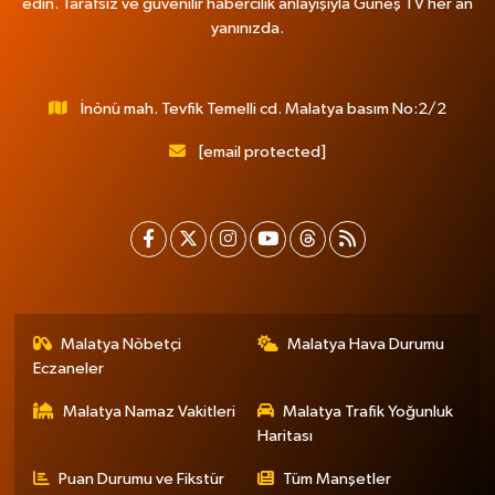
edin. Tarafsız ve güvenilir habercilik anlayışıyla Güneş TV her an
yanınızda.
İnönü mah. Tevfik Temelli cd. Malatya basım No:2/2
[email protected]
Malatya Nöbetçi
Malatya Hava Durumu
Eczaneler
Malatya Namaz Vakitleri
Malatya Trafik Yoğunluk
Haritası
Puan Durumu ve Fikstür
Tüm Manşetler