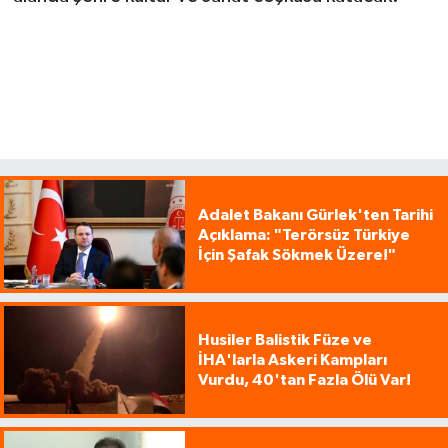
Adalet Bakanı Gürlek'ten Tarihi
Açıklama: "Terörsüz Türkiye
İçin Şafak Sökmek Üzere!"
Husiler Balistik Füze ve
İHA'larla Askeri Kampları
Vurdu, 40'tan Fazla Ölü Var!