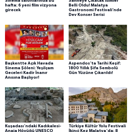
Sinema salonlarında bu
Sahneye Çıkacak İsimler
hafta: 6 yeni film vizyona
Belli Oldu! Malatya
girecek
Gastronomi Festivali’nde
Dev Konser Serisi
Başkentte Açık Havada
Aspendos'ta Tarihi Keşif:
Sinema Şöleni: Yeşilçam
1800 Yıllık Şifa Sembolü
Geceleri Kadir İnanır
Gün Yüzüne Çıkarıldı!
Anısına Başlıyor!
Kuşadası'ndaki Kadıkalesi-
Türkiye Kültür Yolu Festivali
Anaia Höyüğü UNESCO
İkinci Kez Malatya'da: 8