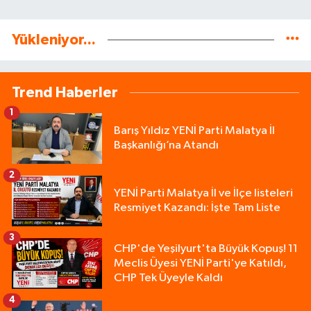
Yükleniyor...
Trend Haberler
1
Barış Yıldız YENİ Parti Malatya İl
Başkanlığı’na Atandı
2
YENİ Parti Malatya İl ve İlçe listeleri
Resmiyet Kazandı: İşte Tam Liste
3
CHP'de Yeşilyurt'ta Büyük Kopuş! 11
Meclis Üyesi YENİ Parti'ye Katıldı,
CHP Tek Üyeyle Kaldı
4