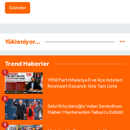
Gönder
Yükleniyor...
Trend Haberler
1
YENİ Parti Malatya İl ve İlçe listeleri
Resmiyet Kazandı: İşte Tam Liste
2
Selvi Kılıçdaroğlu'ndan Sevindiren
Haber: Hastaneden Taburcu Edildi!
3