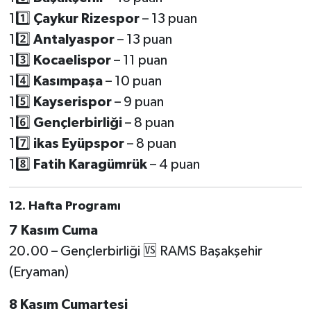
11️⃣
Çaykur Rizespor
– 13 puan
12️⃣
Antalyaspor
– 13 puan
13️⃣
Kocaelispor
– 11 puan
14️⃣
Kasımpaşa
– 10 puan
15️⃣
Kayserispor
– 9 puan
16️⃣
Gençlerbirliği
– 8 puan
17️⃣
ikas Eyüpspor
– 8 puan
18️⃣
Fatih Karagümrük
– 4 puan
12. Hafta Programı
7 Kasım Cuma
20.00 – Gençlerbirliği 🆚 RAMS Başakşehir
(Eryaman)
8 Kasım Cumartesi