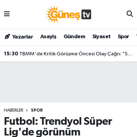
Asayiş
Malatya Nöbetçi Eczaneler
Asayiş
Gündem
Siyaset
Spor
Yazarlar
Bilim & Teknoloji
Malatya Hava Durumu
15:30
TBMM'de Kritik Görüşme Öncesi Olay Çağrı: "Sezen Aksu, Yılmaz Erdoğan, Tarkan, Ahmet Kaya Gibi Alın Elinize Sazı!"
Dünya
Malatya Namaz Vakitleri
Eğitim
Malatya Trafik Yoğunluk Haritası
Gündem
Süper Lig Puan Durumu ve Fikstür
Kültür & Sanat
Tüm Manşetler
HABERLER
SPOR
Magazin
Son Dakika Haberleri
Futbol: Trendyol Süper
Lig'de görünüm
Siyaset
Haber Arşivi