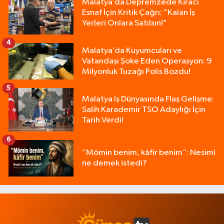
Malatya’da Depremzede Kiracı
Esnaf İçin Kritik Çağrı: "Kalan İş
Yerleri Onlara Satılsın!"
4
Malatya’da Kuyumcuları ve
Vatandaşı Şoke Eden Operasyon: 9
Milyonluk Tuzağı Polis Bozdu!
5
Malatya İş Dünyasında Flaş Gelişme:
Salih Karademir TSO Adaylığı İçin
Tarih Verdi!
6
“Mömin benim, kâfir benim”: Nesimî
ne demek istedi?