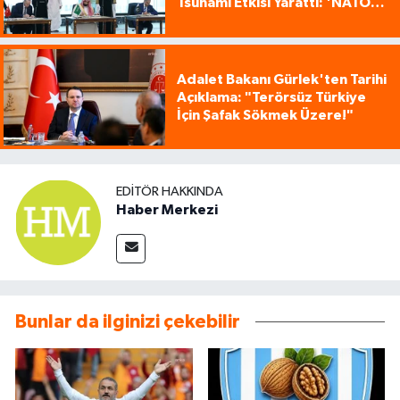
Tsunami Etkisi Yarattı: 'NATO
Tarzı Üçlü İttifak!'
Adalet Bakanı Gürlek'ten Tarihi
Açıklama: "Terörsüz Türkiye
İçin Şafak Sökmek Üzere!"
EDITÖR HAKKINDA
Haber Merkezi
Bunlar da ilginizi çekebilir