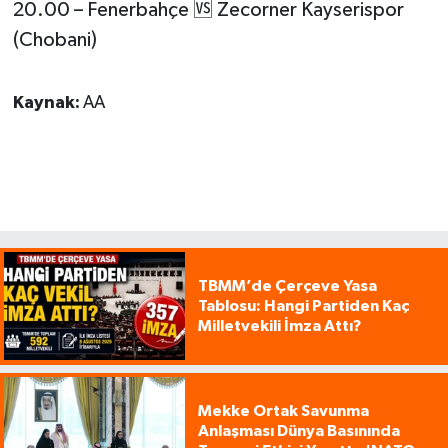
20.00 – Fenerbahçe 🆚 Zecorner Kayserispor
(Chobani)
Kaynak:
AA
TBMM’de Çerçeve Yasa
Tablosu: Hangi Partiden Kaç
Milletvekili İmza Attı?
Mekke Ortak Savunma
Anlaşması Dünya Basınında