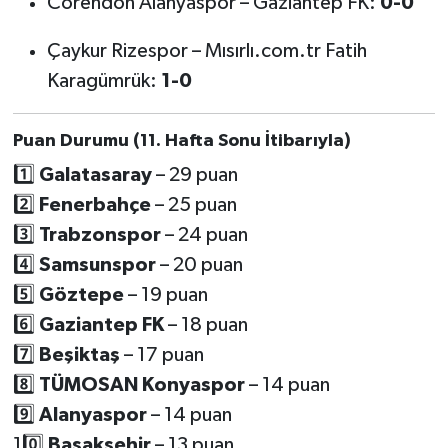
Corendon Alanyaspor – Gaziantep FK:
0-0
Çaykur Rizespor – Mısırlı.com.tr Fatih
Karagümrük:
1-0
Puan Durumu (11. Hafta Sonu İtibarıyla)
1️⃣
Galatasaray
– 29 puan
2️⃣
Fenerbahçe
– 25 puan
3️⃣
Trabzonspor
– 24 puan
4️⃣
Samsunspor
– 20 puan
5️⃣
Göztepe
– 19 puan
6️⃣
Gaziantep FK
– 18 puan
7️⃣
Beşiktaş
– 17 puan
8️⃣
TÜMOSAN Konyaspor
– 14 puan
9️⃣
Alanyaspor
– 14 puan
10️⃣
Başakşehir
– 13 puan