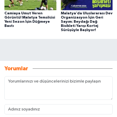
Camiaya Umut Veren
Malatya’da Uluslararası Dev
Görüntü! Malatya Temsilcisi
Organizasyon İçin Geri
Yeni Sezon İçin Düğmeye
Sayım: Beydağı Dağ
Bastı
Bisikleti Yarışı Kortej
Sürüşüyle Başlıyor!
Yorumlar