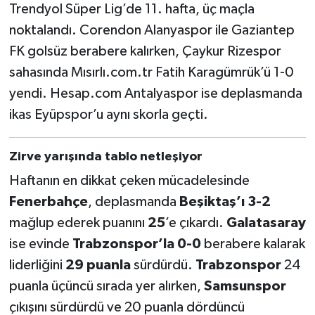
Trendyol Süper Lig’de 11. hafta, üç maçla
noktalandı. Corendon Alanyaspor ile Gaziantep
FK golsüz berabere kalırken, Çaykur Rizespor
sahasında Mısırlı.com.tr Fatih Karagümrük’ü 1-0
yendi. Hesap.com Antalyaspor ise deplasmanda
ikas Eyüpspor’u aynı skorla geçti.
Zirve yarışında tablo netleşiyor
Haftanın en dikkat çeken mücadelesinde
Fenerbahçe
, deplasmanda
Beşiktaş’ı 3-2
mağlup ederek puanını
25
’e çıkardı.
Galatasaray
ise evinde
Trabzonspor’la 0-0
berabere kalarak
liderliğini
29 puanla
sürdürdü.
Trabzonspor
24
puanla üçüncü sırada yer alırken,
Samsunspor
çıkışını sürdürdü ve 20 puanla dördüncü