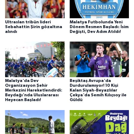
Ultraslan tribün lideri
Malatya Futbolunda Yeni
Sebahattin Şirin gözaltına
Dönem Resmen Başladı: İsim
alındı
Değişti, Dev Adım Atıldı!
Malatya'da Dev
Beşiktaş Avrupa'da
Organizasyon Şehir
Durdurulamıyor! 10 Kişi
Merkezini Hareketlendirdi:
Kalan Siyah-Beyazlılar
Beydağı'nda Uluslararası
Çekya'da Semih Kılıçsoy ile
Heyecan Başladı!
Güldü