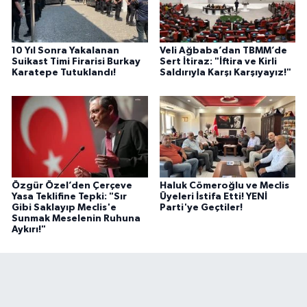
10 Yıl Sonra Yakalanan
Veli Ağbaba’dan TBMM’de
Suikast Timi Firarisi Burkay
Sert İtiraz: "İftira ve Kirli
Karatepe Tutuklandı!
Saldırıyla Karşı Karşıyayız!"
Özgür Özel’den Çerçeve
Haluk Cömeroğlu ve Meclis
Yasa Teklifine Tepki: "Sır
Üyeleri İstifa Etti! YENİ
Gibi Saklayıp Meclis'e
Parti'ye Geçtiler!
Sunmak Meselenin Ruhuna
Aykırı!"