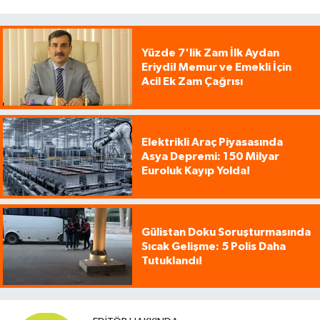
Yüzde 7'lik Zam İlk Aydan
Eriydi! Memur ve Emekli İçin
Acil Ek Zam Çağrısı
Elektrikli Araç Piyasasında
Asya Depremi: 150 Milyar
Euroluk Kayıp Yolda!
Gülistan Doku Soruşturmasında
Sıcak Gelişme: 5 Polis Daha
Tutuklandı!