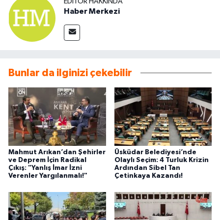
EDITÖR HAKKINDA
Haber Merkezi
Bunlar da ilginizi çekebilir
Mahmut Arıkan’dan Şehirler
Üsküdar Belediyesi’nde
ve Deprem İçin Radikal
Olaylı Seçim: 4 Turluk Krizin
Çıkış: "Yanlış İmar İzni
Ardından Sibel Tan
Verenler Yargılanmalı!"
Çetinkaya Kazandı!