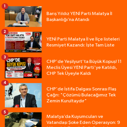
1
Barış Yıldız YENİ Parti Malatya İl
Başkanlığı’na Atandı
2
YENİ Parti Malatya İl ve İlçe listeleri
Resmiyet Kazandı: İşte Tam Liste
3
CHP'de Yeşilyurt'ta Büyük Kopuş! 11
Meclis Üyesi YENİ Parti'ye Katıldı,
CHP Tek Üyeyle Kaldı
4
CHP'de İstifa Dalgası Sonrası Flaş
Çağrı: "Çözümü Bulacağımız Tek
Zemin Kurultaydır"
5
Malatya’da Kuyumcuları ve
Vatandaşı Şoke Eden Operasyon: 9