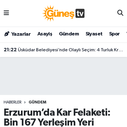
Asayiş
Malatya Nöbetçi Eczaneler
Asayiş
Gündem
Siyaset
Spor
Yazarlar
Bilim & Teknoloji
Malatya Hava Durumu
21:22
Üsküdar Belediyesi’nde Olaylı Seçim: 4 Turluk Krizin Ardından Sibel Tan Çetinkaya Kazandı!
Dünya
Malatya Namaz Vakitleri
Eğitim
Malatya Trafik Yoğunluk Haritası
Gündem
Süper Lig Puan Durumu ve Fikstür
Kültür & Sanat
Tüm Manşetler
HABERLER
GÜNDEM
Magazin
Son Dakika Haberleri
Erzurum’da Kar Felaketi:
Bin 167 Yerleşim Yeri
Siyaset
Haber Arşivi