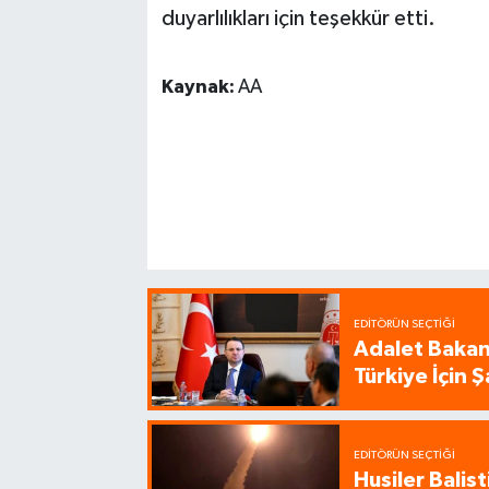
duyarlılıkları için teşekkür etti.
Kaynak:
AA
EDITÖRÜN SEÇTIĞI
Adalet Bakanı
Türkiye İçin
EDITÖRÜN SEÇTIĞI
Husiler Balis