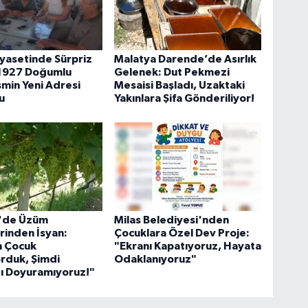
yasetinde Sürpriz
Malatya Darende’de Asırlık
 1927 Doğumlu
Gelenek: Dut Pekmezi
smin Yeni Adresi
Mesaisi Başladı, Uzaktaki
u
Yakınlara Şifa Gönderiliyor!
r'de Üzüm
Milas Belediyesi'nden
erinden İsyan:
Çocuklara Özel Dev Proje:
n Çocuk
"Ekranı Kapatıyoruz, Hayata
rduk, Şimdi
Odaklanıyoruz"
ı Doyuramıyoruz!"