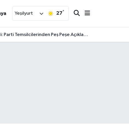
°
27
nya
Yeşilyurt
arti Temsilcilerinden Peş Peşe Açıklamalar