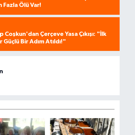
 Fazla Ölü Var!
p Coşkun'dan Çerçeve Yasa Çıkışı: "İlk
 Güçlü Bir Adım Atıldı!"
n