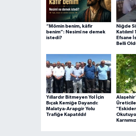
“Mömin benim, kâfir
Niğde Si
benim”: Nesimî ne demek
Katılım!
istedi?
Efsane İ
Belli Old
Yıllardır Bitmeyen Yol İçin
Alaşehi
Bıçak Kemiğe Dayandı:
Üreticil
Malatya-Arapgir Yolu
"Eskide
Trafiğe Kapatıldı!
Okutuyo
Karnımız