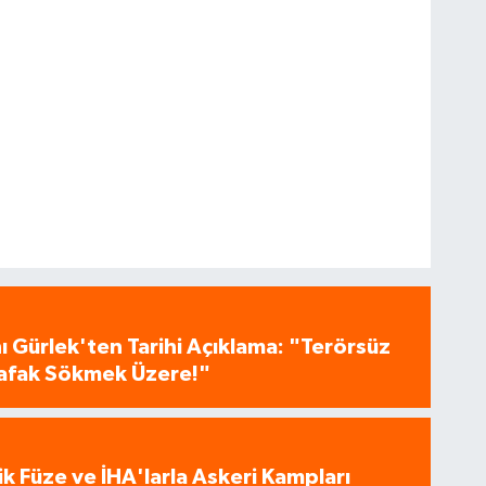
 Gürlek'ten Tarihi Açıklama: "Terörsüz
 Şafak Sökmek Üzere!"
tik Füze ve İHA'larla Askeri Kampları