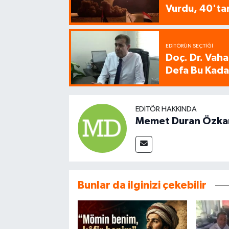
Vurdu, 40'tan
EDITÖRÜN SEÇTIĞI
Doç. Dr. Vaha
Defa Bu Kadar
EDITÖR HAKKINDA
Memet Duran Özka
Bunlar da ilginizi çekebilir