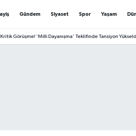
ayiş
Gündem
Siyaset
Spor
Yaşam
Dü
Kritik Görüşme! 'Milli Dayanışma' Teklifinde Tansiyon Yükseldi: P