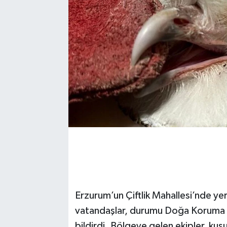
Erzurum’un Çiftlik Mahallesi’nde y
vatandaşlar, durumu Doğa Koruma v
bildirdi. Bölgeye gelen ekipler, kuşu