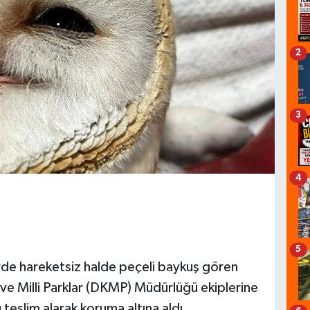
2
3
4
5
erde hareketsiz halde peçeli baykuş gören
e Milli Parklar (DKMP) Müdürlüğü ekiplerine
 teslim alarak koruma altına aldı.