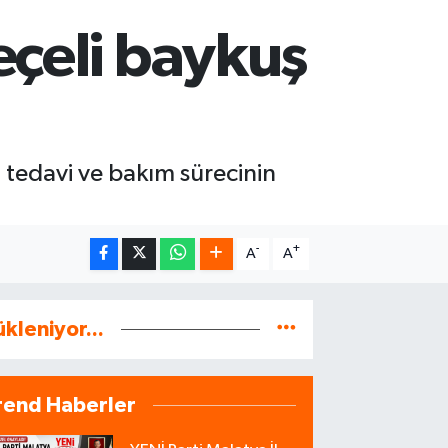
eçeli baykuş
 tedavi ve bakım sürecinin
-
+
A
A
ükleniyor...
rend Haberler