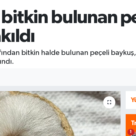
bitkin bulunan p
kıldı
ından bitkin halde bulunan peçeli baykuş,
ındı.
Y
T
1