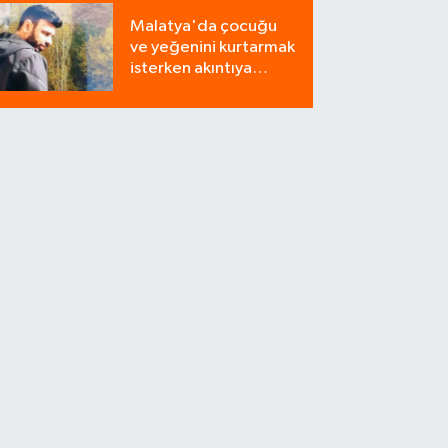
Milyonluk Tuzağı Polis
Malatya'da çocuğu
Bozdu!
ve yeğenini kurtarmak
isterken akıntıya
kapılan bir kişi
yaşamını yitirdi