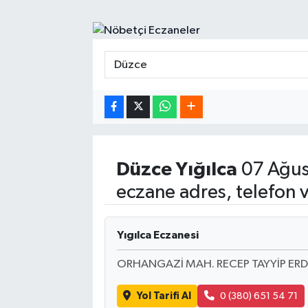
Spor
Yaşam
Düzce
Yığılca
07 Ağus
eczane adres, telefon 
Yıgılca Eczanesi
ORHANGAZİ MAH. RECEP TAYYİP ER
Yol Tarifi Al
0 (380) 651 54 71