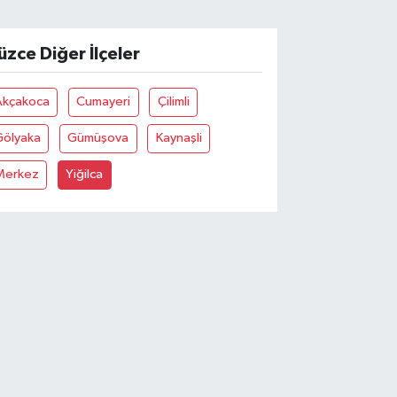
üzce Diğer İlçeler
Akçakoca
Cumayeri
Çilimli
Gölyaka
Gümüşova
Kaynaşli
Merkez
Yiğilca