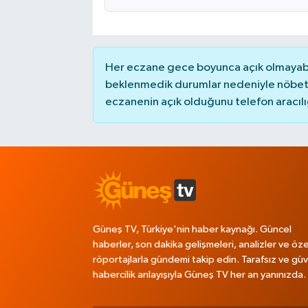
Her eczane gece boyunca açık olmayabili
beklenmedik durumlar nedeniyle nöbete
eczanenin açık olduğunu telefon aracılığıy
Güneş TV, Türkiye'nin haber kaynağı. Güncel
haberler, son dakika gelişmeleri, analizler ve öze
röportajlarla gündemi takip edin. Tarafsız ve güve
habercilik anlayışıyla Güneş TV her an yanınızda.