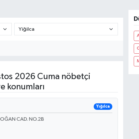
D
tos 2026 Cuma nöbetçi
ve konumları
Yığılca
DOĞAN CAD. NO.2B