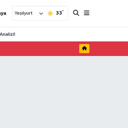
°
33
nya
Yeşilyurt
Analizi!