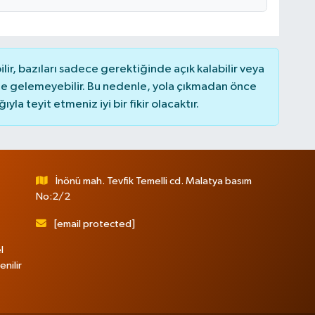
r, bazıları sadece gerektiğinde açık kalabilir veya
 gelemeyebilir. Bu nedenle, yola çıkmadan önce
la teyit etmeniz iyi bir fikir olacaktır.
İnönü mah. Tevfik Temelli cd. Malatya basım
No:2/2
[email protected]
l
nilir