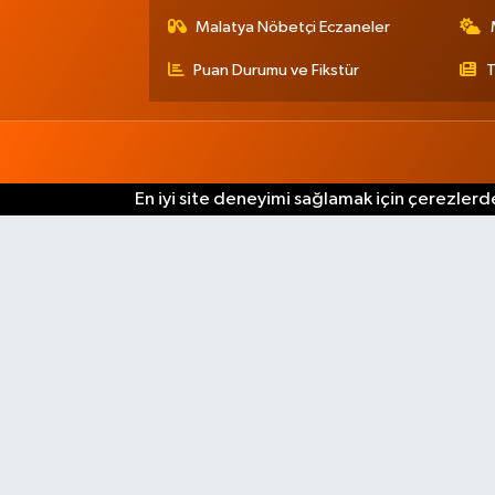
Malatya Nöbetçi Eczaneler
Puan Durumu ve Fikstür
T
En iyi site deneyimi sağlamak için çerezlerde