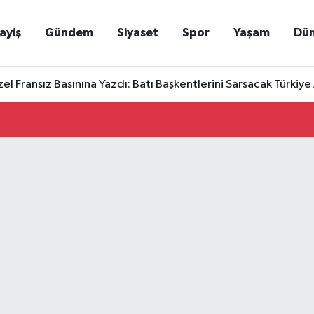
ayiş
Gündem
Siyaset
Spor
Yaşam
Dü
l Fransız Basınına Yazdı: Batı Başkentlerini Sarsacak Türkiye 