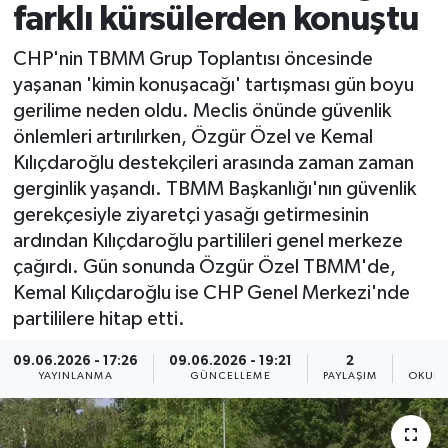
farklı kürsülerden konuştu
Spor
CHP'nin TBMM Grup Toplantısı öncesinde
yaşanan 'kimin konuşacağı' tartışması gün boyu
Yaşam
gerilime neden oldu. Meclis önünde güvenlik
önlemleri artırılırken, Özgür Özel ve Kemal
Kılıçdaroğlu destekçileri arasında zaman zaman
gerginlik yaşandı. TBMM Başkanlığı'nın güvenlik
gerekçesiyle ziyaretçi yasağı getirmesinin
ardından Kılıçdaroğlu partilileri genel merkeze
çağırdı. Gün sonunda Özgür Özel TBMM'de,
Kemal Kılıçdaroğlu ise CHP Genel Merkezi'nde
partililere hitap etti.
09.06.2026 - 17:26
09.06.2026 - 19:21
2
YAYINLANMA
GÜNCELLEME
PAYLAŞIM
OKUNM