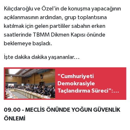
Kılıçdaroğlu ve Özel'in de konuşma yapacağının
açıklanmasının ardından, grup toplantısına
katılmak için gelen partililer sabahın erken
saatlerinde TBMM Dikmen Kapısı önünde
beklemeye başladı.
İşte dakika dakika yaşananlar...
"Cumhuriyeti
Demokrasiyle
Taçlandırma Süreci":
CHP'li İsimden Çarpıcı
Çıkış!
09.00 - MECLİS ÖNÜNDE YOĞUN GÜVENLİK
ÖNLEMİ