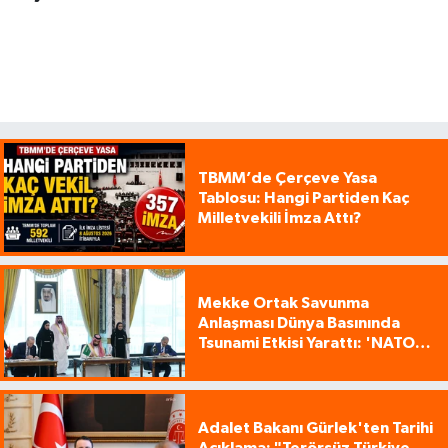
TBMM’de Çerçeve Yasa
Tablosu: Hangi Partiden Kaç
Milletvekili İmza Attı?
Mekke Ortak Savunma
Anlaşması Dünya Basınında
Tsunami Etkisi Yarattı: 'NATO
Tarzı Üçlü İttifak!'
Adalet Bakanı Gürlek'ten Tarihi