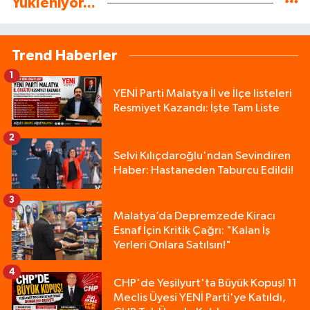
Yükleniyor...
Trend Haberler
1
YENİ Parti Malatya İl ve İlçe listeleri
Resmiyet Kazandı: İşte Tam Liste
2
Selvi Kılıçdaroğlu'ndan Sevindiren
Haber: Hastaneden Taburcu Edildi!
3
Malatya’da Depremzede Kiracı
Esnaf İçin Kritik Çağrı: "Kalan İş
Yerleri Onlara Satılsın!"
4
CHP'de Yeşilyurt'ta Büyük Kopuş! 11
Meclis Üyesi YENİ Parti'ye Katıldı,