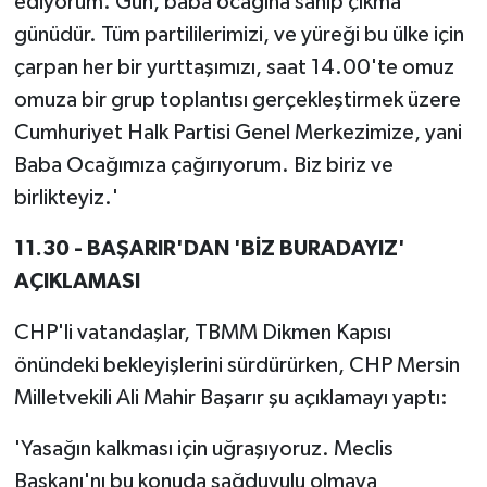
ediyorum. Gün, baba ocağına sahip çıkma
günüdür. Tüm partililerimizi, ve yüreği bu ülke için
çarpan her bir yurttaşımızı, saat 14.00'te omuz
omuza bir grup toplantısı gerçekleştirmek üzere
Cumhuriyet Halk Partisi Genel Merkezimize, yani
Baba Ocağımıza çağırıyorum. Biz biriz ve
birlikteyiz.'
11.30 - BAŞARIR'DAN 'BİZ BURADAYIZ'
AÇIKLAMASI
CHP'li vatandaşlar, TBMM Dikmen Kapısı
önündeki bekleyişlerini sürdürürken, CHP Mersin
Milletvekili Ali Mahir Başarır şu açıklamayı yaptı:
'Yasağın kalkması için uğraşıyoruz. Meclis
Başkanı'nı bu konuda sağduyulu olmaya