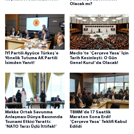
Olacak mı?
İYİ Partili Ayyüce Türkeş'e
Meclis'te 'Çerçeve Yasa' İçin
Yönelik Tutuma AK Partili
Tarih Kesinleşti: O Gün
İsimden Yanıt!
Genel Kurul'da Olacak!
Mekke Ortak Savunma
TBMM'de 17 Saatlik
Anlaşması Dünya Basınında
Maraton Sona Erdi!
Tsunami Etkisi Yarattı:
'Çerçeve Yasa' Teklifi Kabul
'NATO Tarzı Üçlü İttifak!'
Edildi