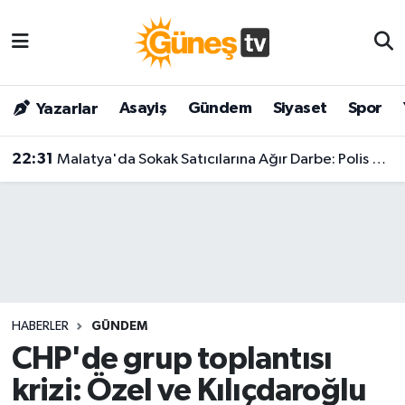
Asayiş
Malatya Nöbetçi Eczaneler
Asayiş
Gündem
Siyaset
Spor
Yazarlar
Bilim & Teknoloji
Malatya Hava Durumu
22:31
Malatya'da Sokak Satıcılarına Ağır Darbe: Polis Adım Adım Takip Etti!
Dünya
Malatya Namaz Vakitleri
Eğitim
Malatya Trafik Yoğunluk Haritası
Gündem
Süper Lig Puan Durumu ve Fikstür
Kültür & Sanat
Tüm Manşetler
HABERLER
GÜNDEM
Magazin
Son Dakika Haberleri
CHP'de grup toplantısı
krizi: Özel ve Kılıçdaroğlu
Siyaset
Haber Arşivi