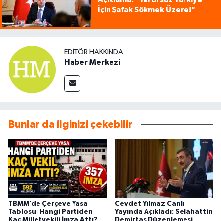
Açıklama: "Terörsüz Türkiye
İçin Şafak Sökmek Üzere!"
EDITÖR HAKKINDA
Haber Merkezi
Bunlar da ilginizi çekebilir
TBMM’de Çerçeve Yasa
Cevdet Yılmaz Canlı
Tablosu: Hangi Partiden
Yayında Açıkladı: Selahattin
Kaç Milletvekili İmza Attı?
Demirtaş Düzenlemesi